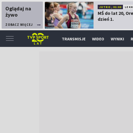
Oglądaj na
JUTRO, 01:00
LEK
MŚ do lat 20, Or
żywo
dzień 1.
ZOBACZ WIĘCEJ
TRANSMISJE
WIDEO
WYNIKI
R