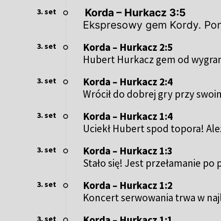
3. set
Korda – Hurkacz 3:5
Ekspresowy gem Kordy. Poni
Korda – Hurkacz 2:5
3. set
Hubert Hurkacz gem od wygrani
Korda – Hurkacz 2:4
3. set
Wrócił do dobrej gry przy swo
Korda – Hurkacz 1:4
3. set
Uciekł Hubert spod topora! Ależ
Korda – Hurkacz 1:3
3. set
Stało się! Jest przełamanie p
Korda – Hurkacz 1:2
3. set
Koncert serwowania trwa w na
Korda – Hurkacz 1:1
3. set