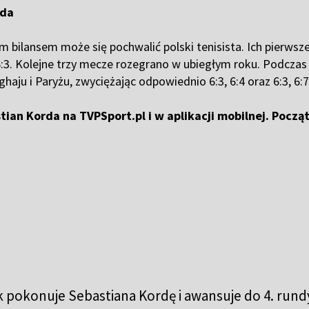
rda
zym bilansem może się pochwalić polski tenisista. Ich pierws
6:3. Kolejne trzy mecze rozegrano w ubiegłym roku. Podczas
haju i Paryżu, zwyciężając odpowiednio 6:3, 6:4 oraz 6:3, 6:7,
ian Korda na TVPSport.pl i w aplikacji mobilnej. Począt
 pokonuje Sebastiana Kordę i awansuje do 4. rundy.