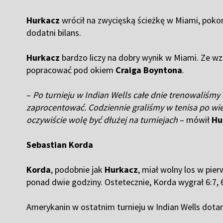
Hurkacz
wrócił na zwycięską ścieżkę w Miami, pok
dodatni bilans.
Hurkacz
bardzo liczy na dobry wynik w Miami. Ze wz
popracować pod okiem
Craiga Boyntona
.
–
Po turnieju w Indian Wells całe dnie trenowaliśmy
zaprocentować. Codziennie graliśmy w tenisa po wiel
oczywiście wolę być dłużej na turniejach
– mówił
Hu
Sebastian Korda
Korda
, podobnie jak
Hurkacz
, miał wolny los w pier
ponad dwie godziny. Ostetecznie, Korda wygrał 6:7, 6:
Amerykanin w ostatnim turnieju w Indian Wells dotar