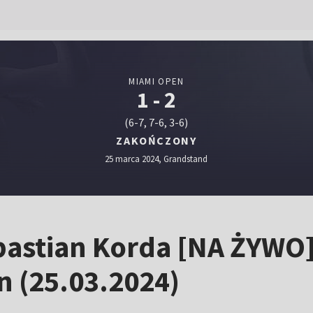
MIAMI OPEN
1 - 2
(6-7, 7-6, 3-6)
ZAKOŃCZONY
25 marca 2024, Grandstand
astian Korda [NA ŻYWO].
n (25.03.2024)