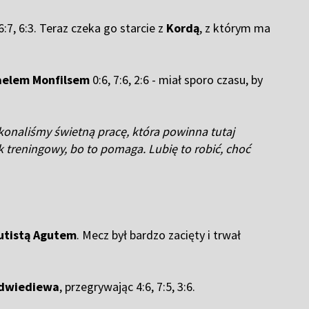
6:7, 6:3. Teraz czeka go starcie z
Kordą
, z którym ma
elem Monfilsem
0:6, 7:6, 2:6 - miał sporo czasu, by
ykonaliśmy świetną pracę, która powinna tutaj
 treningowy, bo to pomaga. Lubię to robić, choć
utistą Agutem
. Mecz był bardzo zacięty i trwał
edwiediewa
, przegrywając 4:6, 7:5, 3:6.