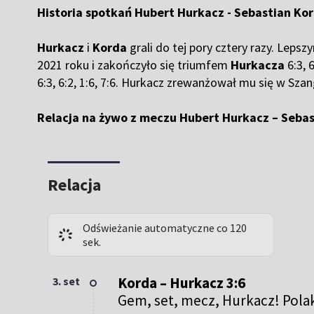
Historia spotkań Hubert Hurkacz - Sebastian Ko
Hurkacz
i
Korda
grali do tej pory cztery razy. Leps
2021 roku i zakończyło się triumfem
Hurkacza
6:3, 
6:3, 6:2, 1:6, 7:6. Hurkacz zrewanżował mu się w Szang
Relacja na żywo z meczu Hubert Hurkacz – Sebast
Relacja
Odświeżanie automatyczne co 120
sek.
Korda – Hurkacz 3:6
3. set
Gem, set, mecz, Hurkacz! Polak