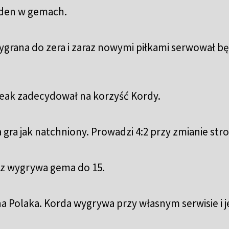
eden w gemach.
ygrana do zera i zaraz nowymi piłkami serwował b
break zadecydował na korzyść Kordy.
a gra jak natchniony. Prowadzi 4:2 przy zmianie st
acz wygrywa gema do 15.
 Polaka. Korda wygrywa przy własnym serwisie i j