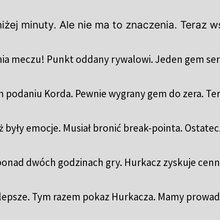
żej minuty. Ale nie ma to znaczenia. Teraz 
a meczu! Punkt oddany rywalowi. Jeden gem serw
im podaniu Korda. Pewnie wygrany gem do zera. T
 były emocje. Musiał bronić break-pointa. Ostatecz
o ponad dwóch godzinach gry. Hurkacz zyskuje cen
jlepsze. Tym razem pokaz Hurkacza. Mamy prowad