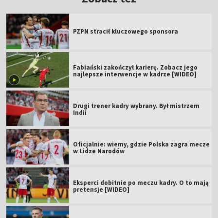
PZPN stracił kluczowego sponsora
Fabiański zakończył karierę. Zobacz jego
najlepsze interwencje w kadrze [WIDEO]
Drugi trener kadry wybrany. Był mistrzem
Indii
Oficjalnie: wiemy, gdzie Polska zagra mecze
w Lidze Narodów
Eksperci dobitnie po meczu kadry. O to mają
pretensje [WIDEO]