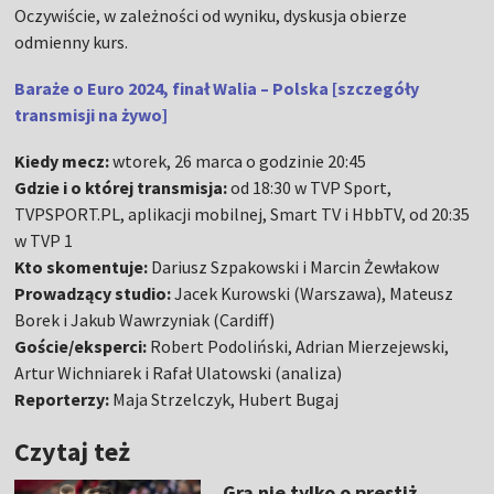
Oczywiście, w zależności od wyniku, dyskusja obierze
odmienny kurs.
Baraże o Euro 2024, finał Walia – Polska [szczegóły
transmisji na żywo]
Kiedy mecz:
wtorek, 26 marca o godzinie 20:45
Gdzie i o której transmisja:
od 18:30 w TVP Sport,
TVPSPORT.PL, aplikacji mobilnej, Smart TV i HbbTV, od 20:35
w TVP 1
Kto skomentuje:
Dariusz Szpakowski i Marcin Żewłakow
Prowadzący studio:
Jacek Kurowski (Warszawa), Mateusz
Borek i Jakub Wawrzyniak (Cardiff)
Goście/eksperci:
Robert Podoliński, Adrian Mierzejewski,
Artur Wichniarek i Rafał Ulatowski (analiza)
Reporterzy:
Maja Strzelczyk, Hubert Bugaj
Czytaj też
Gra nie tylko o prestiż.