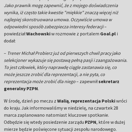
Jako prawnik mogę zapewnić, że z mojego doświadczenia
wynika, iż często takie kwestie "miękkie" znaczą więcej niż
najlepiej skonstruowana umowa. Oczywiście umowa w
odpowiedni sposób zabezpiecza interesy federacji
–
powiedział
Wachowski
w rozmowie z portalem
Goal.pl
i
dodał:
–
Trener Michał Probierz już od pierwszych chwil pracy jako
selekcjoner wykazuje się postawą pełną pasji i zaangażowania.
To jest człowiek, który naprawdę ciągle zastanawia się, co
może jeszcze zrobić dla reprezentacji, a nie pyta, co
reprezentacja może zrobić dla niego
– zapewnił
sekretarz
generalny PZPN
.
W środę, dzień po meczu z
Walią
,
reprezentacja Polski
wróci
do kraju. Jak informowaliśmy w niedzielę, na czwartek 28
marca zaplanowano natomiast kluczowe spotkanie.
Odbędzie się wtedy posiedzenie zarządu
PZPN
, które w dużej
mierze będzie poświęcone sytuacji zespołu narodowego.