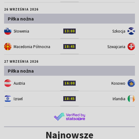
26 WRZEŚNIA 2026
Piłka nożna
Słowenia
Szkocja
13:00
Macedonia Północna
Szwajcaria
18:45
27 WRZEŚNIA 2026
Piłka nożna
Austria
Kosowo
16:00
Izrael
Irlandia
18:45
Najnowsze