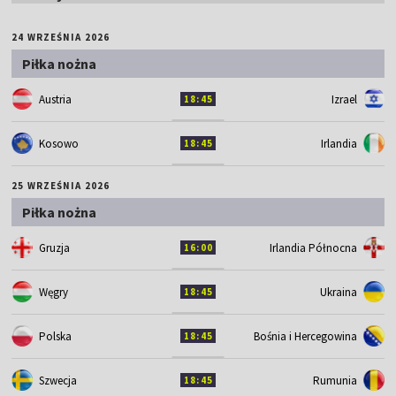
24 WRZEŚNIA 2026
Piłka nożna
Austria
Izrael
18:45
Kosowo
Irlandia
18:45
25 WRZEŚNIA 2026
Piłka nożna
Gruzja
Irlandia Północna
16:00
Węgry
Ukraina
18:45
Polska
Bośnia i Hercegowina
18:45
Szwecja
Rumunia
18:45