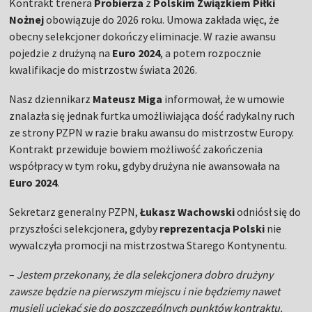
Kontrakt trenera
Probierza
z
Polskim Związkiem Piłki
Nożnej
obowiązuje do 2026 roku. Umowa zakłada więc, że
obecny selekcjoner dokończy eliminacje. W razie awansu
pojedzie z drużyną na
Euro 2024
, a potem rozpocznie
kwalifikacje do mistrzostw świata 2026.
Nasz dziennikarz
Mateusz Miga
informował, że w umowie
znalazła się jednak furtka umożliwiająca dość radykalny ruch
ze strony PZPN w razie braku awansu do mistrzostw Europy.
Kontrakt przewiduje bowiem możliwość zakończenia
współpracy w tym roku, gdyby drużyna nie awansowała na
Euro 2024
.
Sekretarz generalny PZPN,
Łukasz Wachowski
odniósł się do
przyszłości selekcjonera, gdyby
reprezentacja Polski
nie
wywalczyła promocji na mistrzostwa Starego Kontynentu.
–
Jestem przekonany, że dla selekcjonera dobro drużyny
zawsze będzie na pierwszym miejscu i nie będziemy nawet
musieli uciekać się do poszczególnych punktów kontraktu.