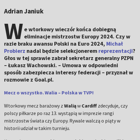
Adrian Janiuk
W
e wtorkowy wieczór końca dobiegną
eliminacje mistrzostw Europy 2024. Czy w
razie braku awansu Polski na Euro 2024,
Michał
Probierz
nadal będzie selekcjonerem
reprezentacji
?
Głos w tej sprawie zabrał sekretarz generalny PZPN
– Łukasz Wachowski. – Umowa w odpowiedni
sposób zabezpiecza interesy federacji – przyznał w
rozmowie z Goal.pl.
Mecz o wszystko. Walia – Polska w TVP!
Wtorkowy mecz barażowy z
Walią
w
Cardiff
zdecyduje, czy
polscy piłkarze po raz 13. wystąpią w imprezie rangi
mistrzostw świata czy Europy. Rywale walczą o piąty w
historii udział w takim turnieju.