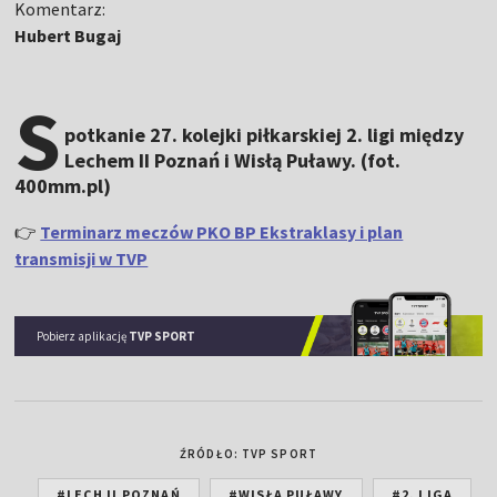
Komentarz:
Hubert Bugaj
S
potkanie 27. kolejki piłkarskiej 2. ligi między
Lechem II Poznań i Wisłą Puławy. (fot.
400mm.pl)
👉
Terminarz meczów PKO BP Ekstraklasy i plan
transmisji w TVP
Pobierz aplikację
TVP SPORT
ŹRÓDŁO: TVP SPORT
#LECH II POZNAŃ
#WISŁA PUŁAWY
#2. LIGA