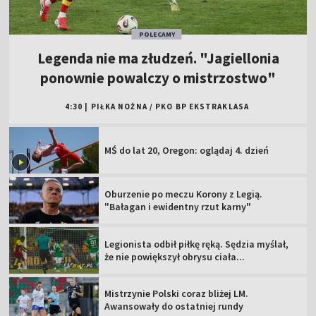
POLECAMY
Legenda nie ma złudzeń. "Jagiellonia
ponownie powalczy o mistrzostwo"
4:30
|
PIŁKA NOŻNA
/
PKO BP EKSTRAKLASA
MŚ do lat 20, Oregon: oglądaj 4. dzień
Oburzenie po meczu Korony z Legią.
"Bałagan i ewidentny rzut karny"
Legionista odbił piłkę ręką. Sędzia myślał,
że nie powiększył obrysu ciała...
Mistrzynie Polski coraz bliżej LM.
Awansowały do ostatniej rundy