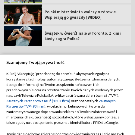
Polski mistrz świata walczy o zdrowie.
Wspierają go gwiazdy [WIDEO]
Świątek w ćwierćfinale w Toronto. Z kim i
kiedy zagra Polka?
Szanujemy Twoją prywatność
TVP
Kliknij "Akceptuję i przechodzę do serwisu", aby wyrazić zgody na
korzystanie z technologii automatycznego śledzenia i zbierania danych,
Abonament TVP
Regulamin TVP
dostęp do informacji na Twoim urządzeniu końcowym i ich
Polityka prywatności
Sklep TVP
przechowywanie oraz na przetwarzanie Twoich danych osobowych przez
nas, czyli Telewizję Polską S.A. w likwidacji (zwaną dalej również „TVP”),
Biuro Reklamy
Moje zgody
Zaufanych Partnerów z IAB* (1201 firm)
oraz pozostałych
Zaufanych
Partnerów TVP (93 firm)
, w celach marketingowych (w tym do
Oferta Handlowa
Biuro reklamy
zautomatyzowanego dopasowania reklam do Twoich zainteresowań i
mierzenia ich skuteczności) i pozostałych, które wskazujemy poniżej, a
Telegazeta ogłoszenia
Kontakt
także zgody na udostępnianie przez nas identyfikatora PPID do Google.
Emisja w TVP
Twoje dane osobowe zbierane podczas odwiedzania przez Ciebie naszych