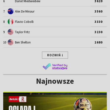
6
Daniił Miedwiediew
3620
7
Alex De Minaur
3560
8
Flavio Cobolli
3330
9
Taylor Fritz
3230
10
Ben Shelton
2680
ROZWIŃ
Najnowsze