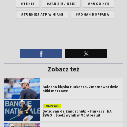
#TENIS
#JAN ZIELIŃSKI
#HUGO NYS
#TURNIEJ ATP W MIAMI
#ROHAN BOPPANA
Zobacz też
Bolesna klęska Hurkacza. Zmarnował dwie
piłki meczowe
NA ŻYWO
Botic van de Zandschulp – Hurkacz [NA
ŻYWO]. Śledź wynik w Montrealu!