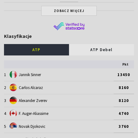
ZOBACZ WIĘCEJ
Klasyfikacje
ATP
ATP Debel
Pkt
1
Jannik Sinner
13450
2
Carlos Alcaraz
8160
3
Alexander Zverev
8120
4
F. Auger-Aliassime
4740
5
Novak Djokovic
3760