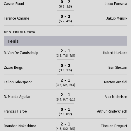
0 - 2
Casper Ruud
Joao Fonseca
(6:7, 3:6)
0 - 2
Terence Atmane
Jakub Mensik
(5:7, 4:6)
07 SIERPNIA 2026
Tenis
2 - 1
B. Van De Zandschulp
Hubert Hurkacz
(3:6, 7:6, 7:5)
0 - 2
Zizou Bergs
Ben Shelton
(3:6, 2:6)
2 - 1
Tallon Griekspoor
Matteo Arnaldi
(3:6, 6:4, 6:3)
2 - 1
D. Merida Aguilar
Alex Michelsen
(6:4, 6:7, 6:1)
0 - 1
Frances Tiafoe
Arthur Rinderknech
(2:6, 0:2)
2 - 1
Brandon Nakashima
Titouan Droguet
(4:6, 6:2, 7:5)