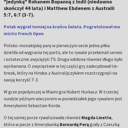
"jedynką" Rohanem Bopanną z Indii (niedawno
skończył 44 lata) i Matthew Ebdenem z Australii
5:7, 6:7 (3-7).
Polak wygrał turniej na krańcu świata. Pogratulował mu
mistrz French Open
Polsko-monakijskę parę w pierwszym secie jedna piłka
dzieliła od wygrania tej partii, ale to rywale przełamali serwis
i ostatecznie zwyciężyli 7:5. Druga odsłona również długo było
wyrównana. O zwycięstwie w tej części gry zadecydował tie-
break, który na Hindus z Australijczykiem rozstrzygnęli na
swoją korzyść 7-3.
W grze pojedynczej w Miami gra Hubert Hurkacz. W trzeciej
rundzie późnym wieczorem w poniedziałek jego rywalem jest
Amerykanin Sebastian Korda.
O tej samej porze rywalizowała również
Magda Linette
,
która w parze z Amerykanką
Bernardą Perą
grały z Czeszką