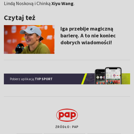
Lindą Noskovą i Chinką
Xiyu Wang
.
Czytaj też
Iga przebije magiczną
barierę. A to nie koniec
dobrych wiadomości!
Pobierz aplikację
TVP SPORT
ŹRÓDŁO: PAP