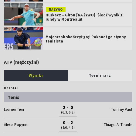
NA ŻYWO
Hurkacz – Giron [NA ŻYWO]. Śledź wynik 1.
rundy w Montrealu!
Majchrzak skończył grę! Pokonał go słynny
tenisista
ATP (mężczyźni)
Wyniki
Terminarz
DZISIAJ
Tenis
2 - 0
Learner Tien
Tommy Paul
(6:3, 6:2)
0 - 2
Alexei Popyrin
Thiago A. Tirante
(3:6, 4:6)