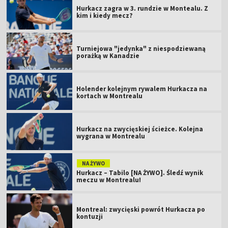
Hurkacz zagra w 3. rundzie w Montealu. Z
kim i kiedy mecz?
Turniejowa "jedynka" z niespodziewaną
porażką w Kanadzie
Holender kolejnym rywalem Hurkacza na
kortach w Montrealu
Hurkacz na zwycięskiej ścieżce. Kolejna
wygrana w Montrealu
NA ŻYWO
Hurkacz – Tabilo [NA ŻYWO]. Śledź wynik
meczu w Montrealu!
Montreal: zwycięski powrót Hurkacza po
kontuzji