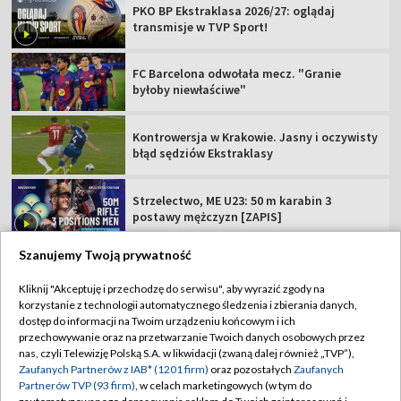
PKO BP Ekstraklasa 2026/27: oglądaj
transmisje w TVP Sport!
FC Barcelona odwołała mecz. "Granie
byłoby niewłaściwe"
Kontrowersja w Krakowie. Jasny i oczywisty
błąd sędziów Ekstraklasy
Strzelectwo, ME U23: 50 m karabin 3
postawy mężczyzn [ZAPIS]
Szanujemy Twoją prywatność
Kliknij "Akceptuję i przechodzę do serwisu", aby wyrazić zgody na
korzystanie z technologii automatycznego śledzenia i zbierania danych,
TVP
dostęp do informacji na Twoim urządzeniu końcowym i ich
przechowywanie oraz na przetwarzanie Twoich danych osobowych przez
Abonament TVP
Regulamin TVP
nas, czyli Telewizję Polską S.A. w likwidacji (zwaną dalej również „TVP”),
Polityka prywatności
Sklep TVP
Zaufanych Partnerów z IAB* (1201 firm)
oraz pozostałych
Zaufanych
Partnerów TVP (93 firm)
, w celach marketingowych (w tym do
Biuro Reklamy
Moje zgody