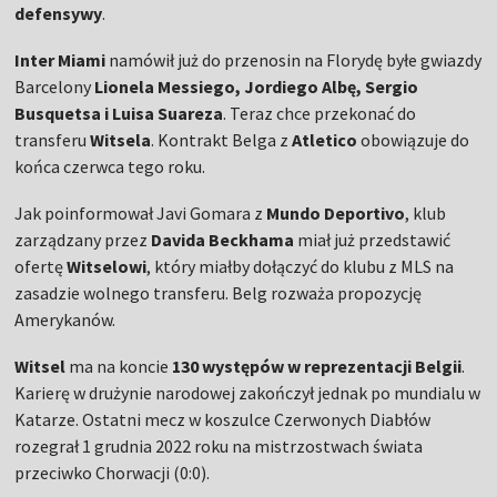
defensywy
.
Inter Miami
namówił już do przenosin na Florydę byłe gwiazdy
Barcelony
Lionela Messiego, Jordiego Albę, Sergio
Busquetsa i Luisa Suareza
. Teraz chce przekonać do
transferu
Witsela
. Kontrakt Belga z
Atletico
obowiązuje do
końca czerwca tego roku.
Jak poinformował Javi Gomara z
Mundo Deportivo
, klub
zarządzany przez
Davida Beckhama
miał już przedstawić
ofertę
Witselowi
, który miałby dołączyć do klubu z MLS na
zasadzie wolnego transferu. Belg rozważa propozycję
Amerykanów.
Witsel
ma na koncie
130 występów w reprezentacji Belgii
.
Karierę w drużynie narodowej zakończył jednak po mundialu w
Katarze. Ostatni mecz w koszulce Czerwonych Diabłów
rozegrał 1 grudnia 2022 roku na mistrzostwach świata
przeciwko Chorwacji (0:0).