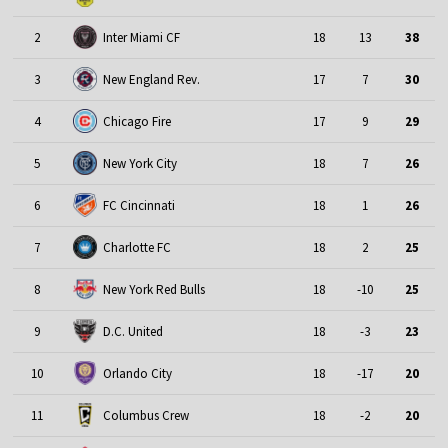
2
Inter Miami CF
18
13
38
3
New England Rev.
17
7
30
4
Chicago Fire
17
9
29
5
New York City
18
7
26
6
FC Cincinnati
18
1
26
7
Charlotte FC
18
2
25
8
New York Red Bulls
18
-10
25
9
D.C. United
18
-3
23
10
Orlando City
18
-17
20
11
Columbus Crew
18
-2
20