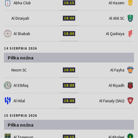
Abha Club
Al Hazem
16:15
Al Diraiyah
Al Ahli SC
18:00
Al Shabab
Al Qadisiya
18:00
14 SIERPNIA 2026
Piłka nożna
Neom SC
Al Fayha
16:50
Al Ettifaq
Al Riyadh
18:00
Al Hilal
Al Faisaly (SAU)
18:00
15 SIERPNIA 2026
Piłka nożna
Al Taawoun
Al Khaleej
16:15