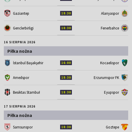
Gaziantep
Alanyaspor
18:30
Genclerbirligi
Fenerbahce
18:30
16 SIERPNIA 2026
Piłka nożna
İstanbul Başakşehir
Kocaelispor
16:00
Amedspor
Erzurumspor FK
18:30
Besiktas Stambuł
Eyupspor
18:30
17 SIERPNIA 2026
Piłka nożna
Samsunspor
Goztepe
18:30