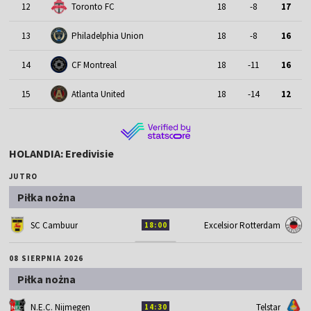
12
Toronto FC
18
-8
17
13
Philadelphia Union
18
-8
16
14
CF Montreal
18
-11
16
15
Atlanta United
18
-14
12
HOLANDIA: Eredivisie
JUTRO
Piłka nożna
SC Cambuur
Excelsior Rotterdam
18:00
08 SIERPNIA 2026
Piłka nożna
N.E.C. Nijmegen
Telstar
14:30