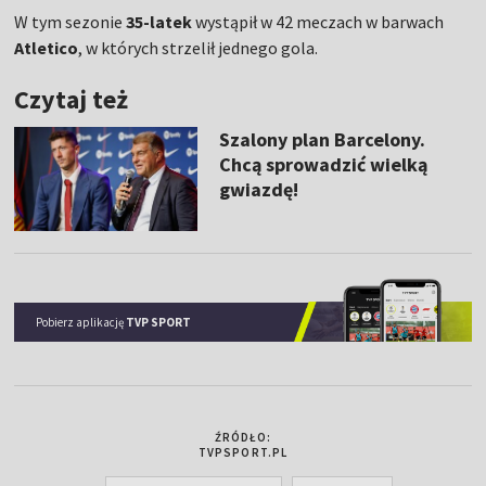
W tym sezonie
35-latek
wystąpił w 42 meczach w barwach
Atletico
, w których strzelił jednego gola.
Czytaj też
Szalony plan Barcelony.
Chcą sprowadzić wielką
gwiazdę!
Pobierz aplikację
TVP SPORT
ŹRÓDŁO:
TVPSPORT.PL