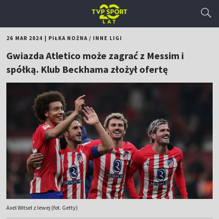
26 MAR 2024
|
PIŁKA NOŻNA
/
INNE LIGI
Gwiazda Atletico może zagrać z Messim i
spółką. Klub Beckhama złożył ofertę
Axel Witsel z lewej (fot. Getty)