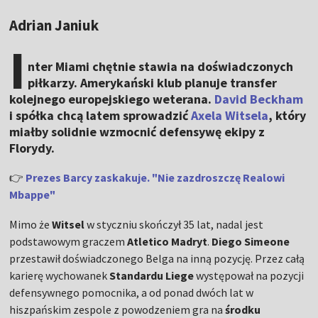
Adrian Janiuk
I
nter Miami chętnie stawia na doświadczonych
piłkarzy. Amerykański klub planuje transfer
kolejnego europejskiego weterana.
David Beckham
i spółka chcą latem sprowadzić
Axela Witsela
, który
miałby solidnie wzmocnić defensywę ekipy z
Florydy.
👉
Prezes Barcy zaskakuje. "Nie zazdroszczę Realowi
Mbappe"
Mimo że
Witsel
w styczniu skończył 35 lat, nadal jest
podstawowym graczem
Atletico Madryt
.
Diego Simeone
przestawił doświadczonego Belga na inną pozycję. Przez całą
karierę wychowanek
Standardu Liege
występował na pozycji
defensywnego pomocnika, a od ponad dwóch lat w
hiszpańskim zespole z powodzeniem gra na
środku