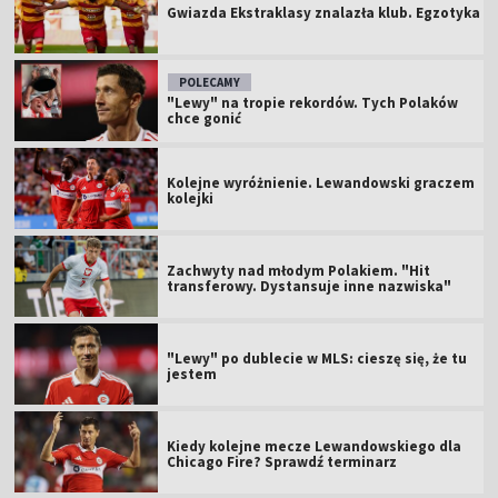
Gwiazda Ekstraklasy znalazła klub. Egzotyka
POLECAMY
"Lewy" na tropie rekordów. Tych Polaków
chce gonić
Kolejne wyróżnienie. Lewandowski graczem
kolejki
Zachwyty nad młodym Polakiem. "Hit
transferowy. Dystansuje inne nazwiska"
"Lewy" po dublecie w MLS: cieszę się, że tu
jestem
Kiedy kolejne mecze Lewandowskiego dla
Chicago Fire? Sprawdź terminarz