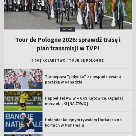
NOWE
Tour de Pologne 2026: sprawdź trasę i
plan transmisji w TVP!
7:00
|
KOLARSTWO
/
TOUR DE POLOGNE
Turniejowa "jedynka" z niespodziewaną
porażką w Kanadzie
Hapoel Tel Awiw – GKS Katowice. Oglądaj
mecz el. LK! [NA ŻYWO]
Holender kolejnym rywalem Hurkacza na
kortach w Montrealu