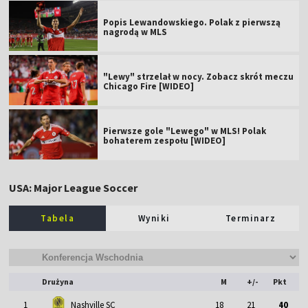
Popis Lewandowskiego. Polak z pierwszą
nagrodą w MLS
"Lewy" strzelał w nocy. Zobacz skrót meczu
Chicago Fire [WIDEO]
Pierwsze gole "Lewego" w MLS! Polak
bohaterem zespołu [WIDEO]
USA: Major League Soccer
Tabela
Wyniki
Terminarz
Drużyna
M
+/-
Pkt
1
Nashville SC
18
21
40