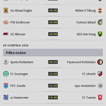
Go Ahead Eagles
Willem II Tilburg
16:45
PSV Eindhoven
Fortuna Sittard
18:00
AZ Alkmaar
ADO Den Haag
19:00
09 SIERPNIA 2026
Piłka nożna
Sparta Rotterdam
Feyenoord Rotterdam
10:15
FC Groningen
FC Utrecht
12:30
PEC Zwolle
Ajax Amsterdam
12:30
sc Heerenveen
FC Twente
14:45