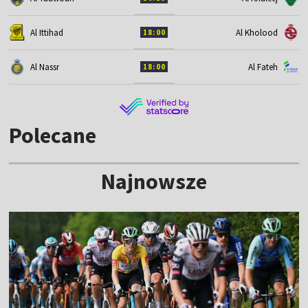
Al Ittihad
Al Kholood
18:00
Al Nassr
Al Fateh
18:00
Polecane
Najnowsze