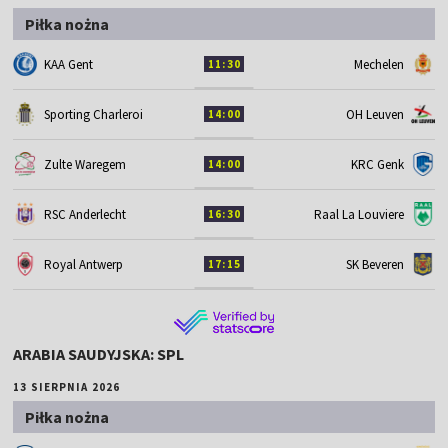
Piłka nożna
KAA Gent
Mechelen
11:30
Sporting Charleroi
OH Leuven
14:00
Zulte Waregem
KRC Genk
14:00
RSC Anderlecht
Raal La Louviere
16:30
Royal Antwerp
SK Beveren
17:15
ARABIA SAUDYJSKA: SPL
13 SIERPNIA 2026
Piłka nożna