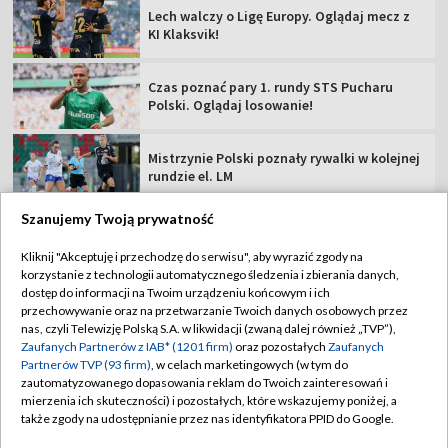
Lech walczy o Ligę Europy. Oglądaj mecz z
KI Klaksvik!
Czas poznać pary 1. rundy STS Pucharu
Polski. Oglądaj losowanie!
Mistrzynie Polski poznały rywalki w kolejnej
rundzie el. LM
Szanujemy Twoją prywatność
Kliknij "Akceptuję i przechodzę do serwisu", aby wyrazić zgody na
korzystanie z technologii automatycznego śledzenia i zbierania danych,
TVP
dostęp do informacji na Twoim urządzeniu końcowym i ich
przechowywanie oraz na przetwarzanie Twoich danych osobowych przez
Abonament TVP
Regulamin TVP
nas, czyli Telewizję Polską S.A. w likwidacji (zwaną dalej również „TVP”),
Polityka prywatności
Sklep TVP
Zaufanych Partnerów z IAB* (1201 firm)
oraz pozostałych
Zaufanych
Partnerów TVP (93 firm)
, w celach marketingowych (w tym do
Biuro Reklamy
Moje zgody
zautomatyzowanego dopasowania reklam do Twoich zainteresowań i
mierzenia ich skuteczności) i pozostałych, które wskazujemy poniżej, a
Oferta Handlowa
Biuro reklamy
także zgody na udostępnianie przez nas identyfikatora PPID do Google.
Telegazeta ogłoszenia
Kontakt