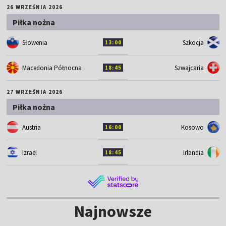
26 WRZEŚNIA 2026
Piłka nożna
Słowenia
Szkocja
13:00
Macedonia Północna
Szwajcaria
18:45
27 WRZEŚNIA 2026
Piłka nożna
Austria
Kosowo
16:00
Izrael
Irlandia
18:45
Najnowsze