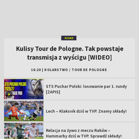
transmisja z wyścigu [WIDEO]
16:20
|
KOLARSTWO
/
TOUR DE POLOGNE
STS Puchar Polski: losowanie par 1. rundy
[ZAPIS]
Lech – Klaksvik dziś w TVP. Znamy składy!
Relacja na żywo z meczu Raków –
Hammarby dziś w TVP. Sprawdź składy!
Legia w najciekawszej parze 1. rundy STS
Pucharu Polski!
Tour de Pologne 2026: 4. etap [SKRÓT]
Kto wygra 83. TdP? Sprawdź klasyfikację