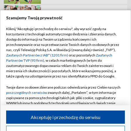
generalną!
Szanujemy Twoją prywatność
Kliknij "Akceptuję i przechodzę do serwisu", aby wyrazić zgody na
korzystanie z technologii automatycznego śledzenia i zbierania danych,
TVP
dostęp do informacji na Twoim urządzeniu końcowym i ich
przechowywanie oraz na przetwarzanie Twoich danych osobowych przez
Abonament TVP
Regulamin TVP
nas, czyli Telewizję Polską S.A. w likwidacji (zwaną dalej również „TVP”),
Polityka prywatności
Sklep TVP
Zaufanych Partnerów z IAB* (1201 firm)
oraz pozostałych
Zaufanych
Partnerów TVP (93 firm)
, w celach marketingowych (w tym do
Biuro Reklamy
Moje zgody
zautomatyzowanego dopasowania reklam do Twoich zainteresowań i
mierzenia ich skuteczności) i pozostałych, które wskazujemy poniżej, a
Oferta Handlowa
Biuro reklamy
także zgody na udostępnianie przez nas identyfikatora PPID do Google.
Telegazeta ogłoszenia
Kontakt
Twoje dane osobowe zbierane podczas odwiedzania przez Ciebie naszych
Emisja w TVP
poszczególnych serwisów
zwanych dalej „Portalem”, w tym informacje
zapisywane za pomocą technologii takich jak: pliki cookie, sygnalizatory
Kanały
Rada Programowa
WWW lub innych podobnych technologii umożliwiających świadczenie
dopasowanych i bezpiecznych usług, personalizację treści oraz reklam,
Ogłoszenia przetargowe
udostępnianie funkcji mediów społecznościowych oraz analizowanie
©2026 Telewizja Polska Spółka Akcyjna w likwidacji
Akceptuję i przechodzę do serwisu
ruchu w Internecie.
Akademia Telewizyjna
Informacje o nadawcy
Twoje dane osobowe zbierane podczas odwiedzania przez Ciebie