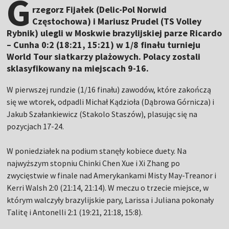
G
rzegorz Fijałek (Delic-Pol Norwid
Częstochowa) i Mariusz Prudel (TS Volley
Rybnik) ulegli w Moskwie brazylijskiej parze Ricardo
– Cunha 0:2 (18:21, 15:21) w 1/8 finału turnieju
World Tour siatkarzy plażowych. Polacy zostali
sklasyfikowany na miejscach 9-16.
W pierwszej rundzie (1/16 finału) zawodów, które zakończą
się we wtorek, odpadli Michał Kądzioła (Dąbrowa Górnicza) i
Jakub Szałankiewicz (Stakolo Staszów), plasując się na
pozycjach 17-24.
W poniedziałek na podium stanęły kobiece duety. Na
najwyższym stopniu Chinki Chen Xue i Xi Zhang po
zwycięstwie w finale nad Amerykankami Misty May-Treanor i
Kerri Walsh 2:0 (21:14, 21:14). W meczu o trzecie miejsce, w
którym walczyły brazylijskie pary, Larissa i Juliana pokonały
Talitę i Antonelli 2:1 (19:21, 21:18, 15:8).