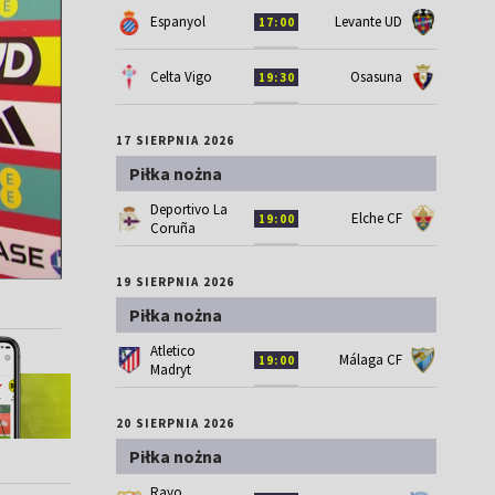
Espanyol
Levante UD
17:00
Celta Vigo
Osasuna
19:30
17 SIERPNIA 2026
Piłka nożna
Deportivo La
Elche CF
19:00
Coruña
19 SIERPNIA 2026
Piłka nożna
Atletico
Málaga CF
19:00
Madryt
20 SIERPNIA 2026
Piłka nożna
Rayo