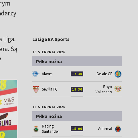
órym
adarzy
 Liga.
LaLiga EA Sports
era. Są
15 SIERPNIA 2026
y
Piłka nożna
Alaves
Getafe CF
17:30
Rayo
Sevilla FC
19:30
Vallecano
16 SIERPNIA 2026
Piłka nożna
Racing
Villarreal
15:00
Santander