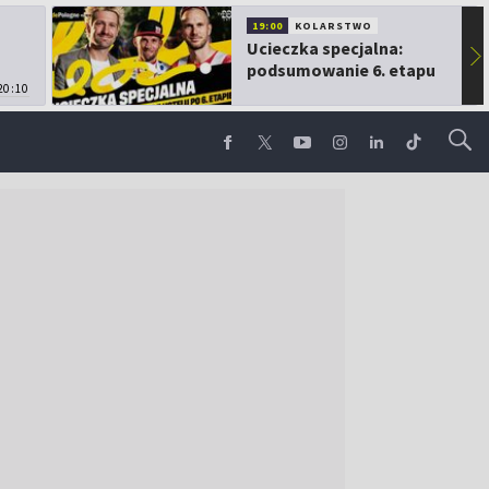
19:00
KOLARSTWO
Ucieczka specjalna:
▶
podsumowanie 6. etapu
20:10
TdP