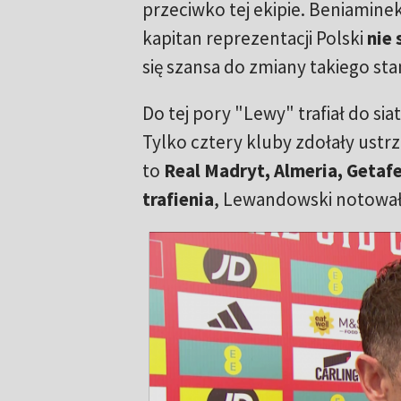
przeciwko tej ekipie. Beniamine
kapitan reprezentacji Polski
nie 
się szansa do zmiany takiego sta
Do tej pory "Lewy" trafiał do sia
Tylko cztery kluby zdołały ustr
to
Real Madryt, Almeria, Getaf
trafienia
, Lewandowski notowa