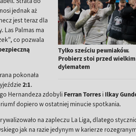
abeli. Strata do
osi jednak aż
cz jest teraz dla
y. Las Palmas ma
zek", co pozwala
bezpieczną
Tylko sześciu pewniaków.
Probierz stoi przed wielkim
dylematem
grana pokonała
yjeździe
2:1
.
ego Hernandeza zdobyli
Ferran Torres
i
Ilkay Gund
iumf dopiero w ostatniej minucie spotkania.
rywalizowało na zapleczu La Liga, dlatego styczn
kiego jak na razie jedynym w karierze rozegrany