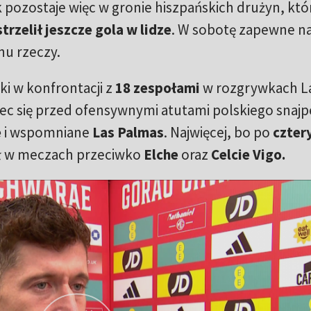
k pozostaje więc w gronie hiszpańskich drużyn, kt
strzelił jeszcze gola w lidze
. W sobotę zapewne n
nu rzeczy.
tki w konfrontacji z
18 zespołami
w rozgrywkach La
zec się przed ofensywnymi atutami polskiego snajp
e
i wspomniane
Las Palmas
. Najwięcej, bo po
czter
ł w meczach przeciwko
Elche
oraz
Celcie Vigo.