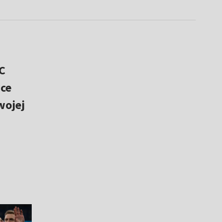
C
yce
wojej