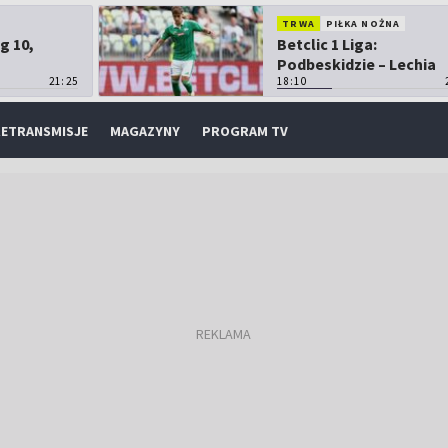
TRWA
PIŁKA NOŻNA
g 10,
Betclic 1 Liga:
Podbeskidzie – Lechia
21:25
Gdańsk
18:10
ETRANSMISJE
MAGAZYNY
PROGRAM TV