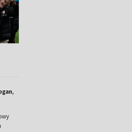
ogan
,
iowy
m