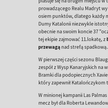
plasuje się na drugim miejscu w t
prowadzącego Realu Madryt wyn
osiem punktów, dlatego każdy me
Dumy Katalonii niezwykle istotn
obecnie na swoim koncie 37 "oc
tej ekipie zajmować 11.lokatę, z
przewagą
nad strefą spadkową.
W pierwszej części sezonu Blau
zespół z Wysp Kanaryjskich na w
Bramki dla podopiecznych Xavi
który zapewnił Katalończykom tr
W minionej kampanii Las Palmas 
mecz był dla Roberta Lewandows