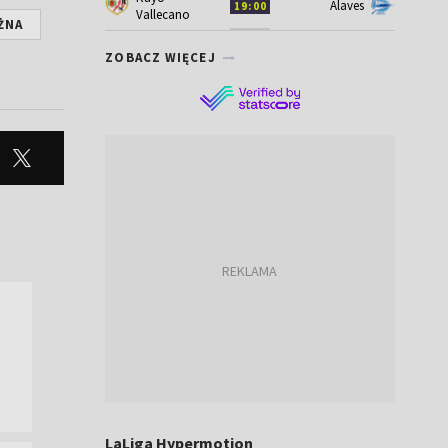
Alaves
19:00
Vallecano
ŻNA
ZOBACZ WIĘCEJ
LaLiga Hypermotion