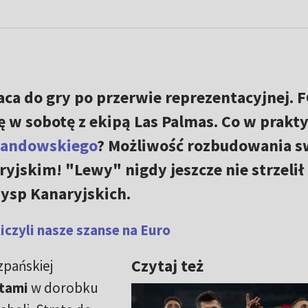
aca do gry po przerwie reprezentacyjnej. F
ę w sobotę z ekipą Las Palmas. Co w prakt
wandowskiego
? Możliwość rozbudowania s
eryjskim! "Lewy" nigdy jeszcze nie strzelił
ysp Kanaryjskich.
iczyli nasze szanse na Euro
Czytaj też
zpańskiej
tami
w dorobku