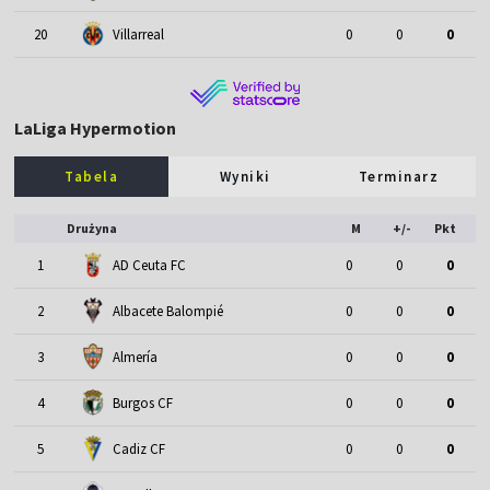
20
Villarreal
0
0
0
LaLiga Hypermotion
Tabela
Wyniki
Terminarz
Drużyna
M
+/-
Pkt
1
AD Ceuta FC
0
0
0
2
Albacete Balompié
0
0
0
3
Almería
0
0
0
4
Burgos CF
0
0
0
5
Cadiz CF
0
0
0