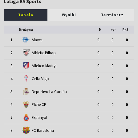
LaLiga EA Sports
Tabela
Wyniki
Terminarz
Drużyna
M
+/-
Pkt
1
Alaves
0
0
0
2
Athletic Bilbao
0
0
0
3
Atletico Madryt
0
0
0
4
Celta Vigo
0
0
0
5
Deportivo La Coruña
0
0
0
6
Elche CF
0
0
0
7
Espanyol
0
0
0
8
FC Barcelona
0
0
0