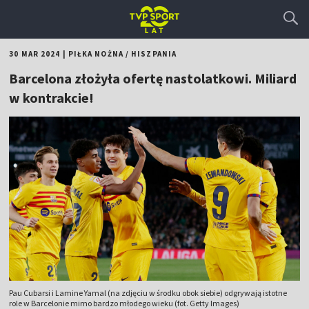
30 MAR 2024
|
PIŁKA NOŻNA
/
HISZPANIA
Barcelona złożyła ofertę nastolatkowi. Miliard
w kontrakcie!
Pau Cubarsi i Lamine Yamal (na zdjęciu w środku obok siebie) odgrywają istotne
role w Barcelonie mimo bardzo młodego wieku (fot. Getty Images)