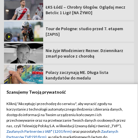
ŁKS Łódź – Chrobry Głogów. Oglądaj mecz
Betclic 1 Ligi! [NA ŻYWO]
Tour de Pologne: studio przed 7. etapem
[ZAPIS]
Nie żyje Włodzimierz Rezner. Dziennikarz
zmarł po walce z chorobą
Polacy zaczynają ME. Długa lista
kandydatów do medalu
Szanujemy Twoją prywatność
Kliknij "Akceptuję i przechodzę do serwisu", aby wyrazić zgody na
korzystanie z technologii automatycznego śledzenia i zbierania danych,
TVP
dostęp do informacji na Twoim urządzeniu końcowym i ich
Abonament TVP
Regulamin TVP
przechowywanie oraz na przetwarzanie Twoich danych osobowych przez
nas, czyli Telewizję Polską S.A. w likwidacji (zwaną dalej również „TVP”),
Polityka prywatności
Sklep TVP
Zaufanych Partnerów z IAB* (1201 firm)
oraz pozostałych
Zaufanych
Partnerów TVP (93 firm)
, w celach marketingowych (w tym do