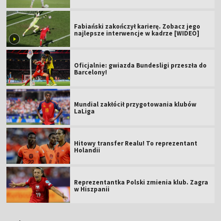
Fabiański zakończył karierę. Zobacz jego
najlepsze interwencje w kadrze [WIDEO]
Oficjalnie: gwiazda Bundesligi przeszła do
Barcelony!
Mundial zakłócił przygotowania klubów
LaLiga
Hitowy transfer Realu! To reprezentant
Holandii
Reprezentantka Polski zmienia klub. Zagra
w Hiszpanii