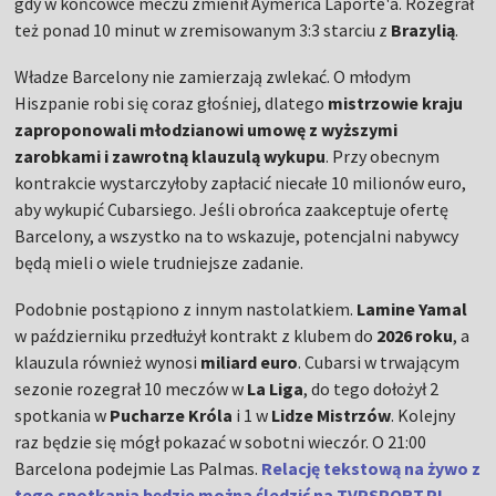
gdy w końcówce meczu zmienił Aymerica Laporte'a. Rozegrał
też ponad 10 minut w zremisowanym 3:3 starciu z
Brazylią
.
Władze Barcelony nie zamierzają zwlekać. O młodym
Hiszpanie robi się coraz głośniej, dlatego
mistrzowie kraju
zaproponowali młodzianowi umowę z wyższymi
zarobkami i zawrotną klauzulą wykupu
. Przy obecnym
kontrakcie wystarczyłoby zapłacić niecałe 10 milionów euro,
aby wykupić Cubarsiego. Jeśli obrońca zaakceptuje ofertę
Barcelony, a wszystko na to wskazuje, potencjalni nabywcy
będą mieli o wiele trudniejsze zadanie.
Podobnie postąpiono z innym nastolatkiem.
Lamine Yamal
w październiku przedłużył kontrakt z klubem do
2026 roku
, a
klauzula również wynosi
miliard euro
. Cubarsi w trwającym
sezonie rozegrał 10 meczów w
La Liga
, do tego dołożył 2
spotkania w
Pucharze Króla
i 1 w
Lidze Mistrzów
. Kolejny
raz będzie się mógł pokazać w sobotni wieczór. O 21:00
Barcelona podejmie Las Palmas.
Relację tekstową na żywo z
tego spotkania będzie można śledzić na TVPSPORT.PL.