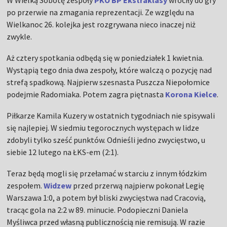
W Wielką Sobotę zespoły
PKO BP Ekstraklasy
wróciły do gry
po przerwie na zmagania reprezentacji. Ze względu na
Wielkanoc 26. kolejka jest rozgrywana nieco inaczej niż
zwykle.
Aż cztery spotkania odbędą się w poniedziałek 1 kwietnia.
Wystąpią tego dnia dwa zespoły, które walczą o pozycję nad
strefą spadkową. Najpierw szesnasta Puszcza Niepołomice
podejmie Radomiaka. Potem zagra piętnasta
Korona Kielce
.
Piłkarze Kamila Kuzery w ostatnich tygodniach nie spisywali
się najlepiej. W siedmiu tegorocznych występach w lidze
zdobyli tylko sześć punktów. Odnieśli jedno zwycięstwo, u
siebie 12 lutego na ŁKS-em (2:1).
Teraz będą mogli się przełamać w starciu z innym łódzkim
zespołem.
Widzew
przed przerwą najpierw pokonał Legię
Warszawa 1:0, a potem był bliski zwycięstwa nad Cracovią,
tracąc gola na 2:2 w 89. minucie. Podopieczni Daniela
Myśliwca przed własną publicznością nie remisują. W razie