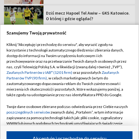
Dziś mecz Hapoel Tel Awiw – GKS Katowice.
O której i gdzie oglądać?
Szanujemy Twoją prywatność
Kliknij "Akceptuję i przechodzę do serwisu", aby wyrazić zgody na
korzystanie z technologii automatycznego śledzenia i zbierania danych,
TVP
dostęp do informacji na Twoim urządzeniu końcowym i ich
Abonament TVP
Regulamin TVP
przechowywanie oraz na przetwarzanie Twoich danych osobowych przez
nas, czyli Telewizję Polską S.A. w likwidacji (zwaną dalej również „TVP”),
Polityka prywatności
Sklep TVP
Zaufanych Partnerów z IAB* (1201 firm)
oraz pozostałych
Zaufanych
Partnerów TVP (93 firm)
, w celach marketingowych (w tym do
Biuro Reklamy
Moje zgody
zautomatyzowanego dopasowania reklam do Twoich zainteresowań i
mierzenia ich skuteczności) i pozostałych, które wskazujemy poniżej, a
Oferta Handlowa
Biuro reklamy
także zgody na udostępnianie przez nas identyfikatora PPID do Google.
Telegazeta ogłoszenia
Kontakt
Twoje dane osobowe zbierane podczas odwiedzania przez Ciebie naszych
Emisja w TVP
poszczególnych serwisów
zwanych dalej „Portalem”, w tym informacje
zapisywane za pomocą technologii takich jak: pliki cookie, sygnalizatory
Kanały
Rada Programowa
WWW lub innych podobnych technologii umożliwiających świadczenie
dopasowanych i bezpiecznych usług, personalizację treści oraz reklam,
Ogłoszenia przetargowe
udostępnianie funkcji mediów społecznościowych oraz analizowanie
©2026 Telewizja Polska Spółka Akcyjna w likwidacji
Akceptuję i przechodzę do serwisu