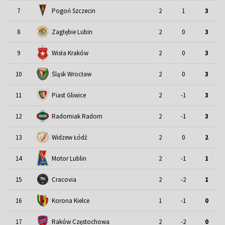
7
Pogoń Szczecin
2
1
3
8
Zagłębie Lubin
2
0
3
9
Wisła Kraków
2
0
3
Śląsk Wrocław
10
2
0
3
11
Piast Gliwice
2
-1
3
12
Radomiak Radom
2
-1
3
13
Widzew Łódź
2
0
2
Motor Lublin
14
2
-1
1
15
Cracovia
2
-2
1
16
Korona Kielce
1
-1
0
17
Raków Częstochowa
2
-2
0