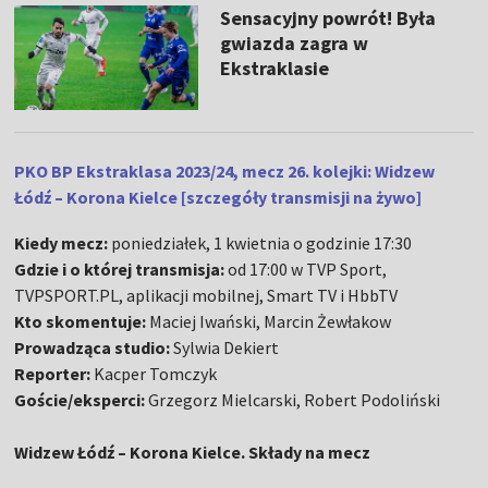
Sensacyjny powrót! Była
gwiazda zagra w
Ekstraklasie
PKO BP Ekstraklasa 2023/24, mecz 26. kolejki: Widzew
Łódź – Korona Kielce [szczegóły transmisji na żywo]
Kiedy mecz:
poniedziałek, 1 kwietnia o godzinie 17:30
Gdzie i o której transmisja:
od 17:00 w TVP Sport,
TVPSPORT.PL, aplikacji mobilnej, Smart TV i HbbTV
Kto skomentuje:
Maciej Iwański, Marcin Żewłakow
Prowadząca studio:
Sylwia Dekiert
Reporter:
Kacper Tomczyk
Goście/eksperci:
Grzegorz Mielcarski, Robert Podoliński
Widzew Łódź – Korona Kielce. Składy na mecz