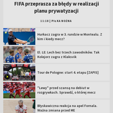
FIFA przeprasza za błędy w realizacji
planu prywatyzacji
11:18
|
PIŁKA NOŻNA
Hurkacz zagra w 3. rundzie w Montealu. Z
kim i kiedy mecz?
El. LE: Lech bez trzech zawodników. Tak
Kolejorz zagra z Klaksvik
Tour de Pologne: start 4. etapu [ZAPIS]
"Lewy" przed szansą na debiut w
rozgrywkach. Sprawdź, o której mecz
Błyskawiczna reakcja na apel Fornala.
Ważna zmiana przed ME