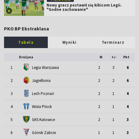
Nowy gracz postawił się kibicom Legii.
"Godne zachowanie"
PKO BP Ekstraklasa
Tabela
Wyniki
Terminarz
Drużyna
M
+/-
Pkt
1
Legia Warszawa
2
3
6
2
Jagiellonia
2
2
6
3
Lech Poznań
2
1
4
4
Wisła Płock
2
1
4
5
GKS Katowice
2
1
3
6
Górnik Zabrze
1
1
3