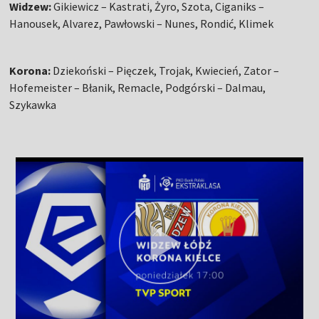
Widzew:
Gikiewicz – Kastrati, Żyro, Szota, Ciganiks –
Hanousek, Alvarez, Pawłowski – Nunes, Rondić, Klimek
Korona:
Dziekoński – Pięczek, Trojak, Kwiecień, Zator –
Hofemeister – Błanik, Remacle, Podgórski – Dalmau,
Szykawka