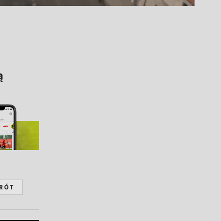
ą
RÓT