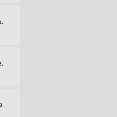
z.
z.
 2