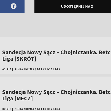
UDOSTĘPNIJ NA X
Sandecja Nowy Sącz – Chojniczanka. Betcl
Liga [SKRÓT]
02 SIE
|
PIŁKA NOŻNA
/
BETCLIC 2 LIGA
Sandecja Nowy Sącz – Chojniczanka. Betcl
Liga [MECZ]
02 SIE
|
PIŁKA NOŻNA
/
BETCLIC 2 LIGA