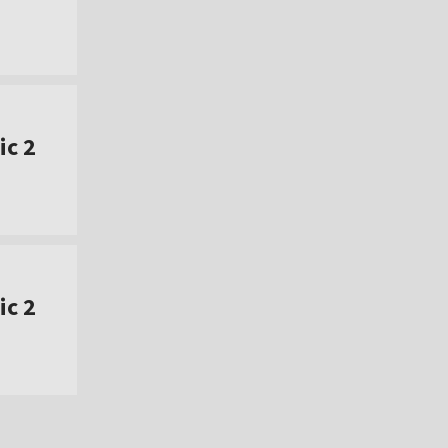
ic 2
ic 2