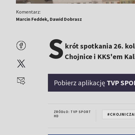
Komentarz:
Marcin Feddek, Dawid Dobrasz
S
krót spotkania 26. kol
Chojnice i KKS'em Kal
Pobierz aplikację
TVP SPO
ŹRÓDŁO: TVP SPORT
#CHOJNICZA
HD