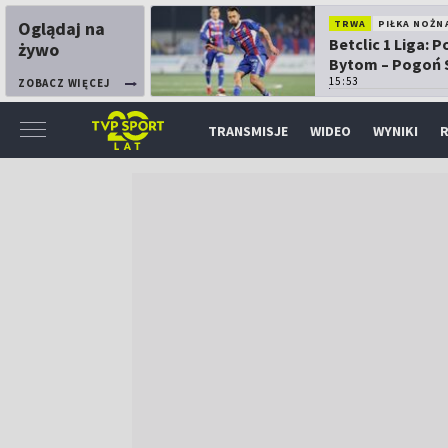
Oglądaj na
TRWA
PIŁKA NOŻN
Betclic 1 Liga: P
żywo
Bytom – Pogoń 
15:53
ZOBACZ WIĘCEJ
TRANSMISJE
WIDEO
WYNIKI
R