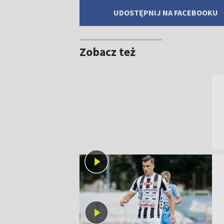
UDOSTĘPNIJ NA FACEBOOKU
Zobacz też