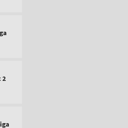
iga
 2
Liga