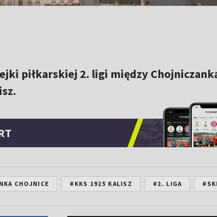
ejki piłkarskiej 2. ligi między Chojniczank
isz.
RT
NKA CHOJNICE
#KKS 1925 KALISZ
#2. LIGA
#SK