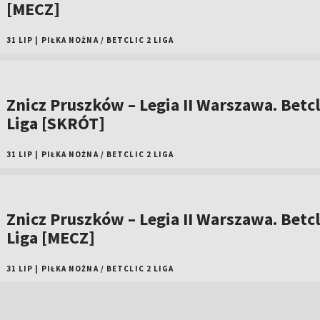
[MECZ]
31 LIP
|
PIŁKA NOŻNA
/
BETCLIC 2 LIGA
Znicz Pruszków – Legia II Warszawa. Betcl
Liga [SKRÓT]
31 LIP
|
PIŁKA NOŻNA
/
BETCLIC 2 LIGA
Znicz Pruszków – Legia II Warszawa. Betcl
Liga [MECZ]
31 LIP
|
PIŁKA NOŻNA
/
BETCLIC 2 LIGA