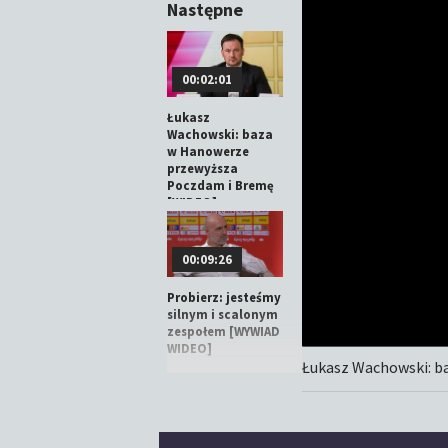
Następne
00:02:01
Łukasz
Wachowski: baza
w Hanowerze
przewyższa
Poczdam i Bremę
[WIDEO]
00:09:26
Probierz: jesteśmy
silnym i scalonym
zespołem [WYWIAD
WIDEO]
Łukasz Wachowski: b