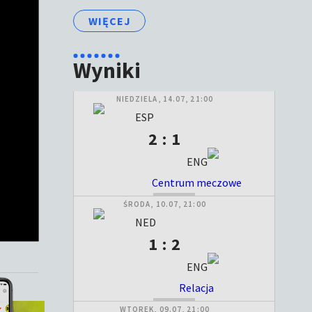
WIĘCEJ
Wyniki
NIEDZIELA, 14.07, 21:00
ESP
2 : 1
ENG
Centrum meczowe
ZAKOŃCZONY
ŚRODA, 10.07, 21:00
NED
1 : 2
ENG
Relacja
ZAKOŃCZONY
WTOREK, 09.07, 21:00