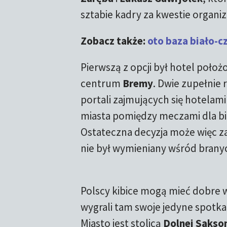
sztabie kadry za kwestie organiz
Zobacz także:
oto baza biało-
Pierwszą z opcji był hotel poło
centrum
Bremy
. Dwie zupełnie
portali zajmujących się hotelam
miasta pomiędzy meczami dla bi
Ostateczna decyzja może więc z
nie był wymieniany wśród brany
Polscy kibice mogą mieć dobre
wygrali tam swoje jedyne spotka
Miasto jest stolicą
Dolnej Sakson