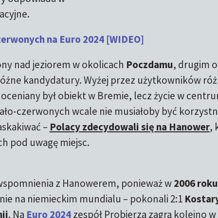
acyjne.
czerwonych na Euro 2024 [WIDEO]
żony nad jeziorem w okolicach
Poczdamu
, drugim o
 różne kandydatury. Wyżej przez użytkowników ró
i oceniany był obiekt w Bremie, lecz życie w centr
ało-czerwonych wcale nie musiałoby być korzystn
askakiwać –
Polacy zdecydowali się na Hanower
, 
ch pod uwagę miejsc.
 wspomnienia z Hanowerem, ponieważ w
2006 roku
nie na niemieckim mundialu – pokonali 2:1
Kostar
ii
. Na
Euro 2024
zespół Probierza zagra kolejno w