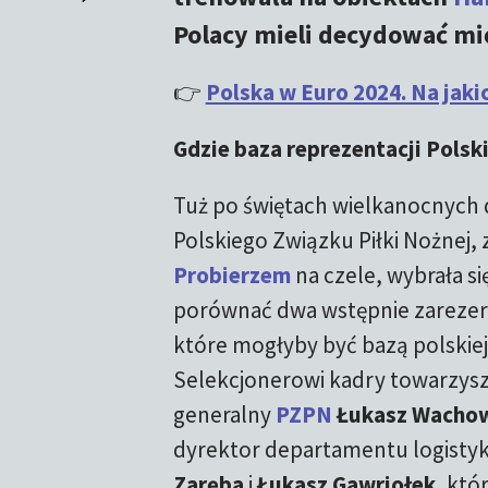
Polacy mieli decydować m
👉
Polska w Euro 2024. Na jaki
Gdzie baza reprezentacji Polsk
Tuż po świętach wielkanocnych 
Polskiego Związku Piłki Nożnej, 
Probierzem
na czele, wybrała si
porównać dwa wstępnie zareze
które mogłyby być bazą polskiej
Selekcjonerowi kadry towarzyszy
generalny
PZPN
Łukasz Wacho
dyrektor departamentu logisty
Zaręba
i
Łukasz Gawrjołek
, któ