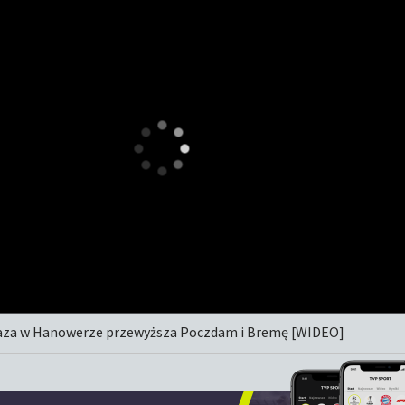
aza w Hanowerze przewyższa Poczdam i Bremę [WIDEO]