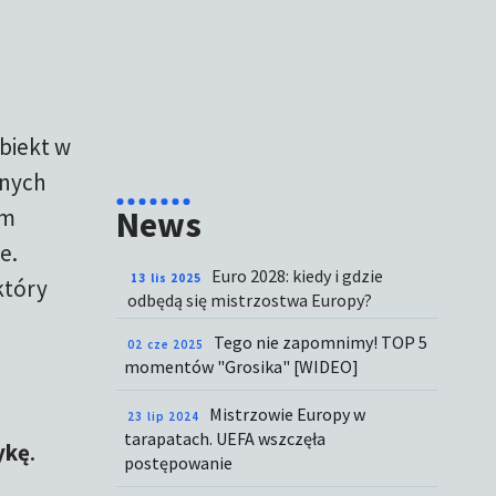
biekt w
żnych
um
News
e.
Euro 2028: kiedy i gdzie
13 lis 2025
który
odbędą się mistrzostwa Europy?
Tego nie zapomnimy! TOP 5
02 cze 2025
momentów "Grosika" [WIDEO]
Mistrzowie Europy w
23 lip 2024
tarapatach. UEFA wszczęła
ykę
.
postępowanie