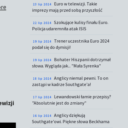
Euro w telewizji. Takie
23 lip 2024
óre
imprezy mają przed sobą przyszłość
Szokujące kulisy finału Euro.
22 lip 2024
Policja udaremniła atak ISIS
Trener uczestnika Euro 2024
19 lip 2024
podał się do dymisji!
Bohater Hiszpanii dotrzymał
19 lip 2024
słowa. Wygląda jak... "Mała Syrenka"
Anglicy niemal pewni. To on
18 lip 2024
zastąpi w kadrze Southgate'a!
Lewandowski łamie przepisy?
17 lip 2024
wizji
"Absolutnie jest do zmiany"
Anglicy dziękują
16 lip 2024
Southgate'owi. Piękne słowa Beckhama