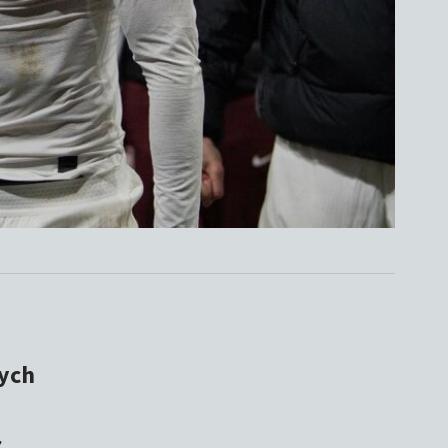
nych
ż