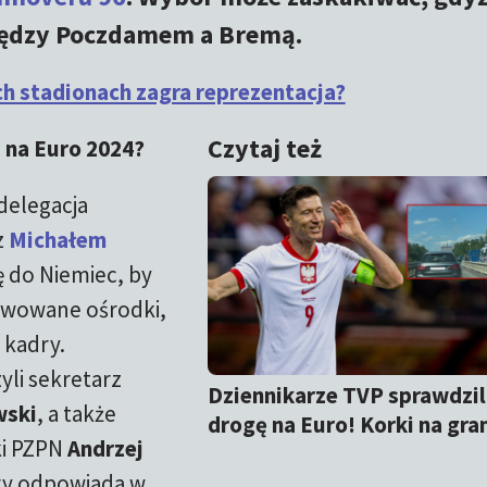
iędzy Poczdamem a Bremą.
ch stadionach zagra reprezentacja?
Czytaj też
i na Euro 2024?
delegacja
z
Michałem
ę do Niemiec, by
rwowane ośrodki,
 kadry.
li sekretarz
Dziennikarze TVP sprawdzil
wski
, a także
drogę na Euro! Korki na gra
ki PZPN
Andrzej
ry odpowiada w