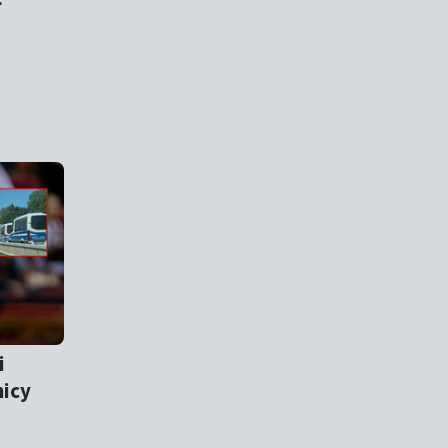
i
nicy