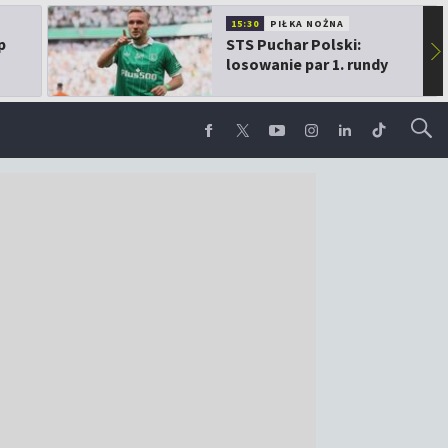
15:30
PIŁKA NOŻNA
p
STS Puchar Polski:
▶
losowanie par 1. rundy