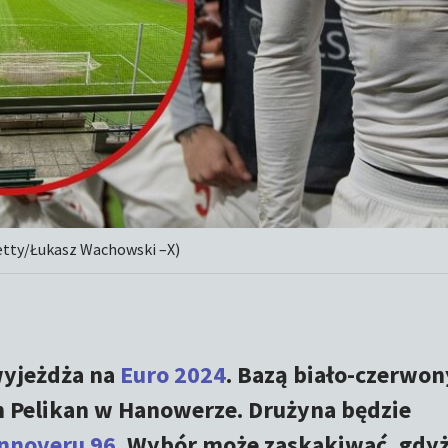
Getty/Łukasz Wachowski –X)
yjeżdża na
Euro 2024
. Bazą biało-czerwo
n Pelikan w Hanowerze. Drużyna będzie
nnoveru 96
. Wybór może zaskakiwać, gdy