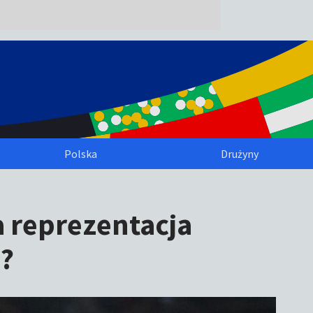
Polska
Drużyny
 reprezentacja
h?