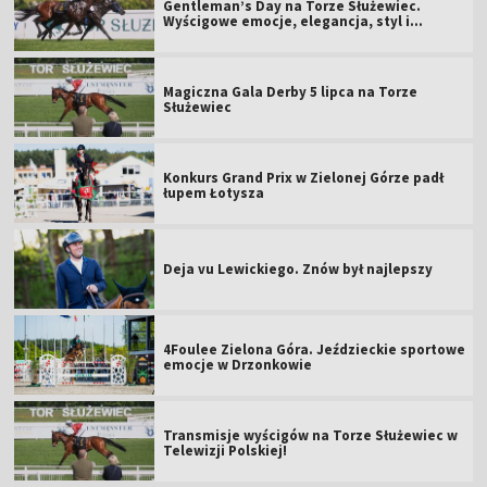
Gentleman’s Day na Torze Służewiec.
Wyścigowe emocje, elegancja, styl i
motoryzacja
Magiczna Gala Derby 5 lipca na Torze
Służewiec
Konkurs Grand Prix w Zielonej Górze padł
łupem Łotysza
Deja vu Lewickiego. Znów był najlepszy
4Foulee Zielona Góra. Jeździeckie sportowe
emocje w Drzonkowie
Transmisje wyścigów na Torze Służewiec w
Telewizji Polskiej!