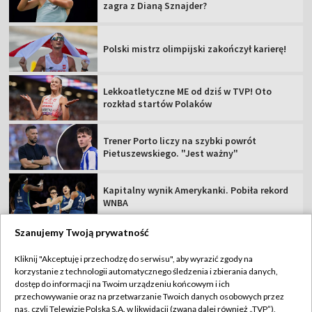
zagra z Dianą Sznajder?
Polski mistrz olimpijski zakończył karierę!
Lekkoatletyczne ME od dziś w TVP! Oto
rozkład startów Polaków
Trener Porto liczy na szybki powrót
Pietuszewskiego. "Jest ważny"
Kapitalny wynik Amerykanki. Pobiła rekord
WNBA
Szanujemy Twoją prywatność
Kliknij "Akceptuję i przechodzę do serwisu", aby wyrazić zgody na
korzystanie z technologii automatycznego śledzenia i zbierania danych,
TVP
dostęp do informacji na Twoim urządzeniu końcowym i ich
przechowywanie oraz na przetwarzanie Twoich danych osobowych przez
Abonament TVP
Regulamin TVP
nas, czyli Telewizję Polską S.A. w likwidacji (zwaną dalej również „TVP”),