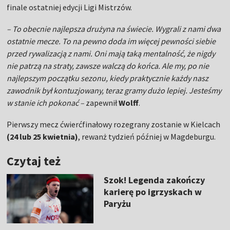
finale ostatniej edycji Ligi Mistrzów.
– To obecnie najlepsza drużyna na świecie. Wygrali z nami dwa
ostatnie mecze. To na pewno doda im więcej pewności siebie
przed rywalizacją z nami. Oni mają taką mentalność, że nigdy
nie patrzą na straty, zawsze walczą do końca. Ale my, po nie
najlepszym początku sezonu, kiedy praktycznie każdy nasz
zawodnik był kontuzjowany, teraz gramy dużo lepiej. Jesteśmy
w stanie ich pokonać –
zapewnił
Wolff
.
Pierwszy mecz ćwierćfinałowy rozegrany zostanie w Kielcach
(24 lub 25 kwietnia)
, rewanż tydzień później w Magdeburgu.
Czytaj też
Szok! Legenda zakończy
karierę po igrzyskach w
Paryżu