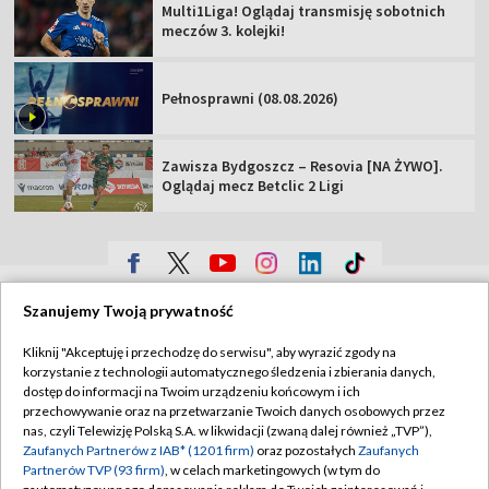
Multi1Liga! Oglądaj transmisję sobotnich
meczów 3. kolejki!
Pełnosprawni (08.08.2026)
Zawisza Bydgoszcz – Resovia [NA ŻYWO].
Oglądaj mecz Betclic 2 Ligi
TVP
Szanujemy Twoją prywatność
Abonament TVP
Regulamin TVP
Kliknij "Akceptuję i przechodzę do serwisu", aby wyrazić zgody na
Polityka prywatności
Sklep TVP
korzystanie z technologii automatycznego śledzenia i zbierania danych,
dostęp do informacji na Twoim urządzeniu końcowym i ich
Biuro Reklamy
Moje zgody
przechowywanie oraz na przetwarzanie Twoich danych osobowych przez
nas, czyli Telewizję Polską S.A. w likwidacji (zwaną dalej również „TVP”),
Oferta Handlowa
Biuro reklamy
Zaufanych Partnerów z IAB* (1201 firm)
oraz pozostałych
Zaufanych
Partnerów TVP (93 firm)
, w celach marketingowych (w tym do
Telegazeta ogłoszenia
Kontakt