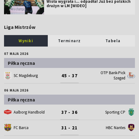
Wisła wygrała i... odpadła! Już bez polskich
drużyn w LM [WIDEO]
Liga Mistrzów
Wyniki
Terminarz
Tabela
07 MAJA 2026
Piłka ręczna
OTP Bank-Pick
45 - 37
SC Magdeburg
Szeged
06 MAJA 2026
Piłka ręczna
37 - 36
Aalborg Handbold
Sporting CP
31 - 21
FC Barca
HBC Nantes