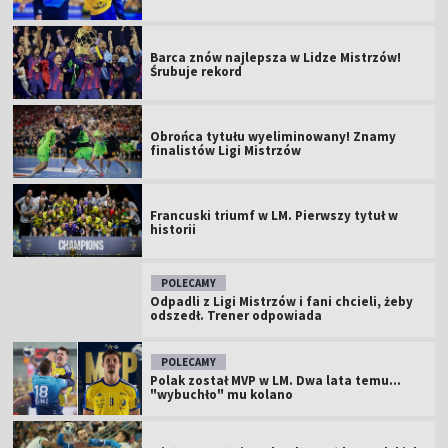
Barca znów najlepsza w Lidze Mistrzów!
Śrubuje rekord
Obrońca tytułu wyeliminowany! Znamy
finalistów Ligi Mistrzów
Francuski triumf w LM. Pierwszy tytuł w
historii
POLECAMY
Odpadli z Ligi Mistrzów i fani chcieli, żeby
odszedł. Trener odpowiada
POLECAMY
Polak został MVP w LM. Dwa lata temu...
"wybuchło" mu kolano