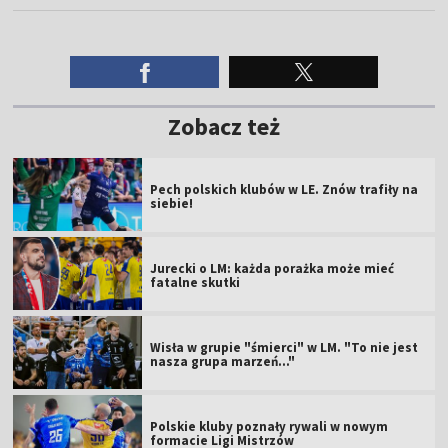
Zobacz też
Pech polskich klubów w LE. Znów trafiły na
siebie!
Jurecki o LM: każda porażka może mieć
fatalne skutki
Wisła w grupie "śmierci" w LM. "To nie jest
nasza grupa marzeń..."
Polskie kluby poznały rywali w nowym
formacie Ligi Mistrzów