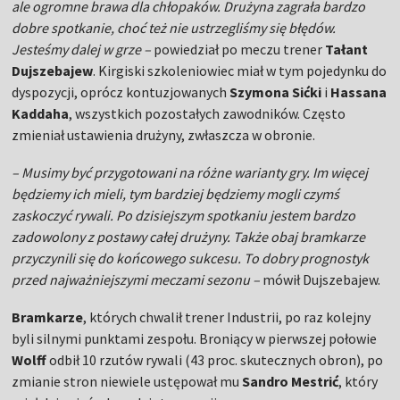
ale ogromne brawa dla chłopaków. Drużyna zagrała bardzo
dobre spotkanie, choć też nie ustrzegliśmy się błędów.
Jesteśmy dalej w grze –
powiedział po meczu trener
Tałant
Dujszebajew
. Kirgiski szkoleniowiec miał w tym pojedynku do
dyspozycji, oprócz kontuzjowanych
Szymona Sićki
i
Hassana
Kaddaha
, wszystkich pozostałych zawodników. Często
zmieniał ustawienia drużyny, zwłaszcza w obronie.
– Musimy być przygotowani na różne warianty gry. Im więcej
będziemy ich mieli, tym bardziej będziemy mogli czymś
zaskoczyć rywali. Po dzisiejszym spotkaniu jestem bardzo
zadowolony z postawy całej drużyny. Także obaj bramkarze
przyczynili się do końcowego sukcesu. To dobry prognostyk
przed najważniejszymi meczami sezonu –
mówił Dujszebajew.
Bramkarze
, których chwalił trener Industrii, po raz kolejny
byli silnymi punktami zespołu. Broniący w pierwszej połowie
Wolff
odbił 10 rzutów rywali (43 proc. skutecznych obron), po
zmianie stron niewiele ustępował mu
Sandro Mestrić
, który