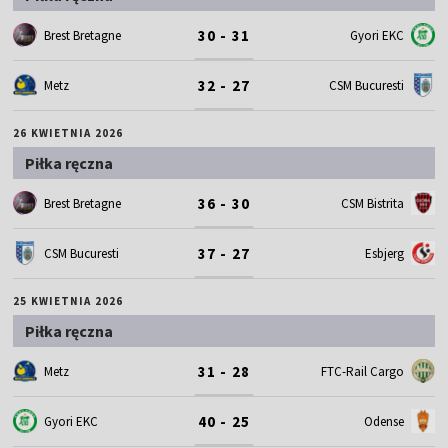
30 - 31
Brest Bretagne
Gyori EKC
32 - 27
Metz
CSM Bucuresti
26 KWIETNIA 2026
Piłka ręczna
36 - 30
Brest Bretagne
CSM Bistrita
37 - 27
CSM Bucuresti
Esbjerg
25 KWIETNIA 2026
Piłka ręczna
31 - 28
Metz
FTC-Rail Cargo
40 - 25
Gyori EKC
Odense