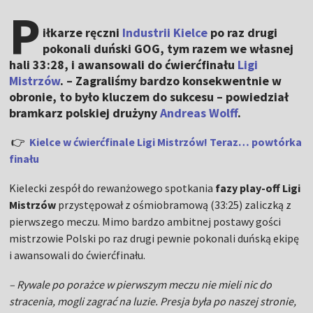
P
iłkarze ręczni
Industrii Kielce
po raz drugi
pokonali duński GOG, tym razem we własnej
hali 33:28, i awansowali do ćwierćfinału
Ligi
Mistrzów
. – Zagraliśmy bardzo konsekwentnie w
obronie, to było kluczem do sukcesu – powiedział
bramkarz polskiej drużyny
Andreas Wolff
.
👉
Kielce w ćwierćfinale Ligi Mistrzów! Teraz… powtórka
finału
Kielecki zespół do rewanżowego spotkania
fazy play-off Ligi
Mistrzów
przystępował z ośmiobramową (33:25) zaliczką z
pierwszego meczu. Mimo bardzo ambitnej postawy gości
mistrzowie Polski po raz drugi pewnie pokonali duńską ekipę
i awansowali do ćwierćfinału.
– Rywale po porażce w pierwszym meczu nie mieli nic do
stracenia, mogli zagrać na luzie. Presja była po naszej stronie,