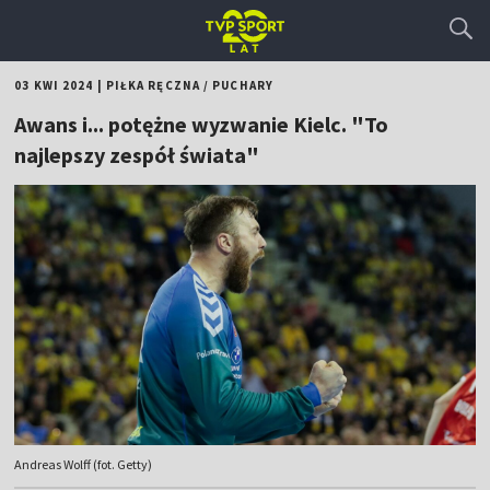
03 KWI 2024
|
PIŁKA RĘCZNA
/
PUCHARY
Awans i... potężne wyzwanie Kielc. "To
najlepszy zespół świata"
Andreas Wolff (fot. Getty)