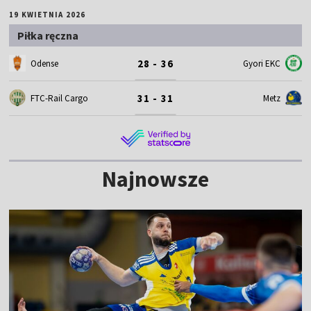
19 KWIETNIA 2026
Piłka ręczna
28 - 36
Odense
Gyori EKC
31 - 31
FTC-Rail Cargo
Metz
Najnowsze