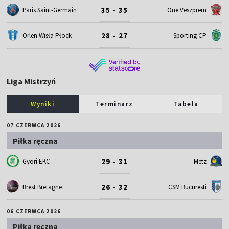
35 - 35
Paris Saint-Germain
One Veszprem
28 - 27
Orlen Wisła Płock
Sporting CP
Liga Mistrzyń
Wyniki
Terminarz
Tabela
07 CZERWCA 2026
Piłka ręczna
29 - 31
Gyori EKC
Metz
26 - 32
Brest Bretagne
CSM Bucuresti
06 CZERWCA 2026
Piłka ręczna