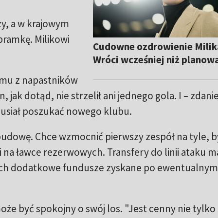
azy, a w krajowym
bramkę. Milikowi
Cudowne ozdrowienie Milik
Wróci wcześniej niż planow
iemu z napastników
en, jak dotąd, nie strzelił ani jednego gola. I – zdan
 musiał poszukać nowego klubu.
udowę. Chce wzmocnić pierwszy zespół na tyle, b
 na ławce rezerwowych. Transfery do linii ataku m
ich dodatkowe fundusze zyskane po ewentualnym
że być spokojny o swój los. "Jest cenny nie tylko