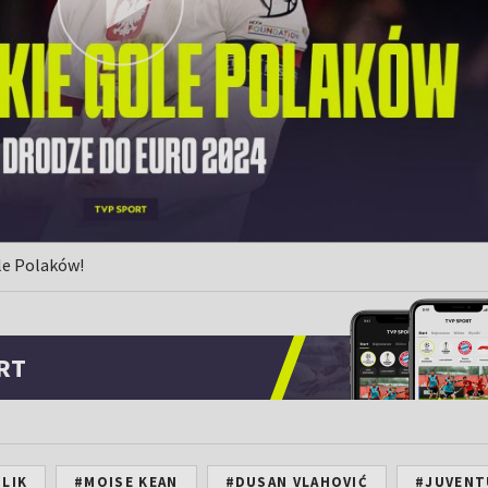
le Polaków!
RT
ILIK
#MOISE KEAN
#DUSAN VLAHOVIĆ
#JUVENT