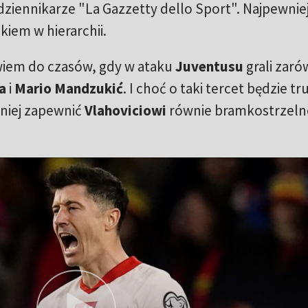
 dziennikarze "La Gazzetty dello Sport". Najpewniej
kiem w hierarchii.
em do czasów, gdy w ataku
Juventusu
grali zar
la
i
Mario Mandzukić
. I choć o taki tercet będzie t
mniej zapewnić
Vlahoviciowi
równie bramkostrzel