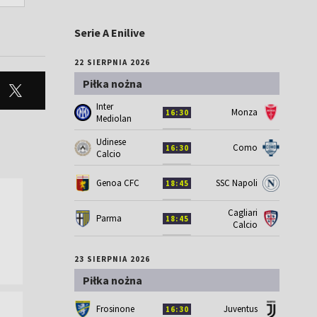
Serie A Enilive
22 SIERPNIA 2026
Piłka nożna
Inter
Monza
16:30
Mediolan
Udinese
Como
16:30
Calcio
Genoa CFC
SSC Napoli
18:45
Cagliari
Parma
18:45
Calcio
23 SIERPNIA 2026
Piłka nożna
Frosinone
Juventus
16:30