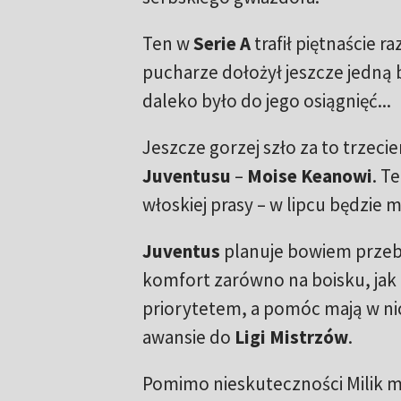
Ten w
Serie A
trafił piętnaście r
pucharze dołożył jeszcze jedną 
daleko było do jego osiągnięć...
Jeszcze gorzej szło za to trzec
Juventusu
–
Moise Keanowi
. T
włoskiej prasy – w lipcu będzie
Juventus
planuje bowiem przeb
komfort zarówno na boisku, jak i
priorytetem, a pomóc mają w n
awansie do
Ligi Mistrzów
.
Pomimo nieskuteczności Milik mo