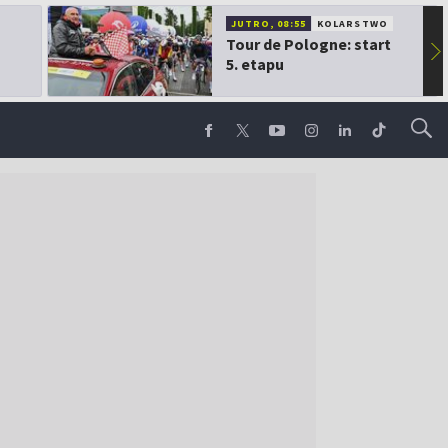
JUTRO, 08:55
KOLARSTWO
Tour de Pologne: start
▶
5. etapu