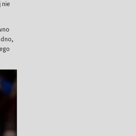
 nie
ówno
rudno,
nego