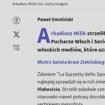
Arkadiusz Milik (fot. Getty Images)
Paweł Smoliński
A
rkadiusz Milik
strzeli
Pucharze Włoch i Seri
włoskich mediów, które uz
Mistrz świata broni Zielińskieg
Zdaniem "La Gazzetty dello Sp
najlepiej sprawdził się w roli zm
Vlahovicia
. Strzelił zaledwie sze
stanowiło nawet połowy doro
serbskiego gwiazdora.