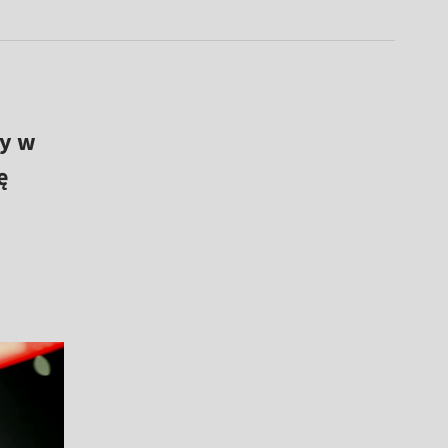
zy w
ę