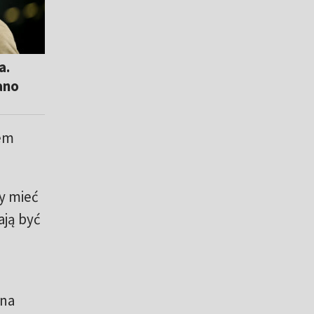
a.
ano
iem
y mieć
ają być
 na