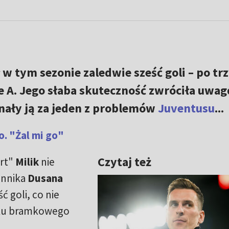
ł w tym sezonie zaledwie sześć goli – po tr
e A. Jego słaba skuteczność zwróciła uwag
nały ją za jeden z problemów
Juventusu
...
o. "Żal mi go"
Czytaj też
ort"
Milik
nie
iennika
Dusana
ść goli, co nie
bku bramkowego