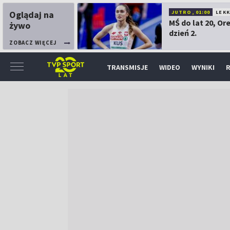
Oglądaj na
JUTRO, 01:00
LEK
MŚ do lat 20, Or
żywo
dzień 2.
ZOBACZ WIĘCEJ
TRANSMISJE
WIDEO
WYNIKI
R