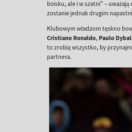
boisku, ale i w szatni" – uważają
zostanie jednak drugim napastni
Klubowym władzom tęskno bowi
Cristiano Ronaldo
,
Paulo Dyba
to zrobią wszystko, by przynaj
partnera.