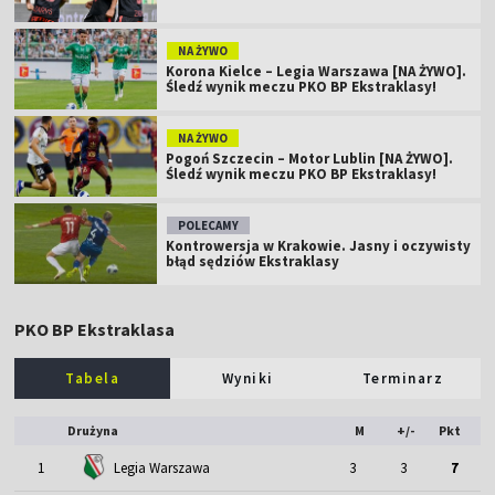
NA ŻYWO
Korona Kielce – Legia Warszawa [NA ŻYWO].
Śledź wynik meczu PKO BP Ekstraklasy!
NA ŻYWO
Pogoń Szczecin – Motor Lublin [NA ŻYWO].
Śledź wynik meczu PKO BP Ekstraklasy!
POLECAMY
Kontrowersja w Krakowie. Jasny i oczywisty
błąd sędziów Ekstraklasy
PKO BP Ekstraklasa
Tabela
Wyniki
Terminarz
Drużyna
M
+/-
Pkt
1
Legia Warszawa
3
3
7