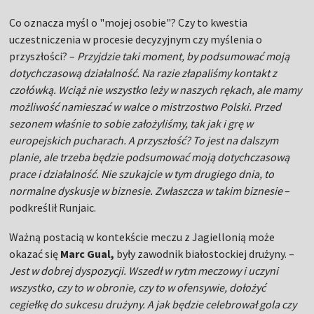
Co oznacza myśl o "mojej osobie"? Czy to kwestia
uczestniczenia w procesie decyzyjnym czy myślenia o
przyszłości? –
Przyjdzie taki moment, by podsumować moją
dotychczasową działalność. Na razie złapaliśmy kontakt z
czołówką. Wciąż nie wszystko leży w naszych rękach, ale mamy
możliwość namieszać w walce o mistrzostwo Polski. Przed
sezonem właśnie to sobie założyliśmy, tak jak i grę w
europejskich pucharach. A przyszłość? To jest na dalszym
planie, ale trzeba będzie podsumować moją dotychczasową
prace i działalność. Nie szukajcie w tym drugiego dnia, to
normalne dyskusje w biznesie. Zwłaszcza w takim biznesie
–
podkreślił Runjaic.
Ważną postacią w kontekście meczu z Jagiellonią może
okazać się
Marc Gual,
były zawodnik białostockiej drużyny. –
Jest w dobrej dyspozycji. Wszedł w rytm meczowy i uczyni
wszystko, czy to w obronie, czy to w ofensywie, dołożyć
cegiełkę do sukcesu drużyny. A jak będzie celebrował gola czy