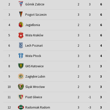
2
Górnik Zabrze
2
3
6
3
Pogoń Szczecin
3
3
6
4
Jagiellonia
2
2
6
5
Wisła Kraków
3
1
6
6
Lech Poznań
2
1
4
7
Wisła Płock
3
0
4
8
GKS Katowice
2
1
3
9
Zagłębie Lubin
2
0
3
Śląsk Wrocław
10
2
0
3
11
Piast Gliwice
2
-1
3
12
Radomiak Radom
3
-3
3