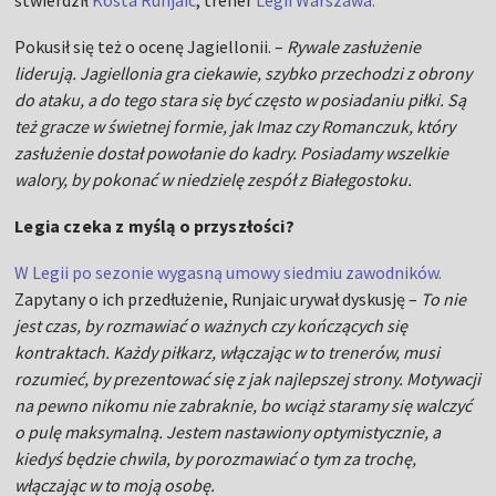
stwierdził
Kosta Runjaic
, trener
Legii Warszawa.
Pokusił się też o ocenę Jagiellonii. –
Rywale zasłużenie
liderują. Jagiellonia gra ciekawie, szybko przechodzi z obrony
do ataku, a do tego stara się być często w posiadaniu piłki. Są
też gracze w świetnej formie, jak Imaz czy Romanczuk, który
zasłużenie dostał powołanie do kadry. Posiadamy wszelkie
walory, by pokonać w niedzielę zespół z Białegostoku.
Legia czeka z myślą o przyszłości?
W Legii po sezonie wygasną umowy siedmiu zawodników.
Zapytany o ich przedłużenie, Runjaic urywał dyskusję –
To nie
jest czas, by rozmawiać o ważnych czy kończących się
kontraktach. Każdy piłkarz, włączając w to trenerów, musi
rozumieć, by prezentować się z jak najlepszej strony. Motywacji
na pewno nikomu nie zabraknie, bo wciąż staramy się walczyć
o pulę maksymalną. Jestem nastawiony optymistycznie, a
kiedyś będzie chwila, by porozmawiać o tym za trochę,
włączając w to moją osobę.