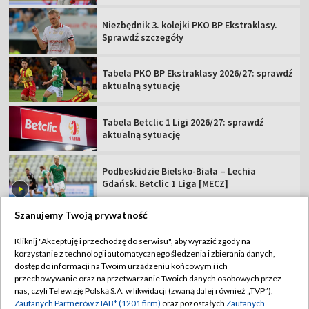
Niezbędnik 3. kolejki PKO BP Ekstraklasy.
Sprawdź szczegóły
Tabela PKO BP Ekstraklasy 2026/27: sprawdź
aktualną sytuację
Tabela Betclic 1 Ligi 2026/27: sprawdź
aktualną sytuację
Podbeskidzie Bielsko-Biała – Lechia
Gdańsk. Betclic 1 Liga [MECZ]
Szanujemy Twoją prywatność
Kliknij "Akceptuję i przechodzę do serwisu", aby wyrazić zgody na
korzystanie z technologii automatycznego śledzenia i zbierania danych,
TVP
dostęp do informacji na Twoim urządzeniu końcowym i ich
Abonament TVP
Regulamin TVP
przechowywanie oraz na przetwarzanie Twoich danych osobowych przez
nas, czyli Telewizję Polską S.A. w likwidacji (zwaną dalej również „TVP”),
Polityka prywatności
Sklep TVP
Zaufanych Partnerów z IAB* (1201 firm)
oraz pozostałych
Zaufanych