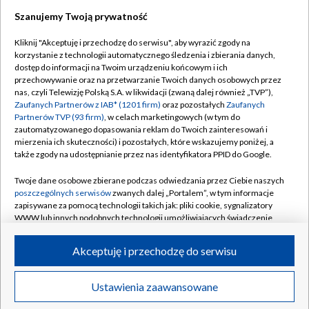
TVP
Szanujemy Twoją prywatność
Abonament TVP
Regulamin TVP
Kliknij "Akceptuję i przechodzę do serwisu", aby wyrazić zgody na
Polityka prywatności
Sklep TVP
korzystanie z technologii automatycznego śledzenia i zbierania danych,
dostęp do informacji na Twoim urządzeniu końcowym i ich
Biuro Reklamy
Moje zgody
przechowywanie oraz na przetwarzanie Twoich danych osobowych przez
nas, czyli Telewizję Polską S.A. w likwidacji (zwaną dalej również „TVP”),
Oferta Handlowa
Biuro reklamy
Zaufanych Partnerów z IAB* (1201 firm)
oraz pozostałych
Zaufanych
Partnerów TVP (93 firm)
, w celach marketingowych (w tym do
Telegazeta ogłoszenia
Kontakt
zautomatyzowanego dopasowania reklam do Twoich zainteresowań i
Emisja w TVP
mierzenia ich skuteczności) i pozostałych, które wskazujemy poniżej, a
także zgody na udostępnianie przez nas identyfikatora PPID do Google.
Kanały
Rada Programowa
Twoje dane osobowe zbierane podczas odwiedzania przez Ciebie naszych
Ogłoszenia przetargowe
poszczególnych serwisów
zwanych dalej „Portalem”, w tym informacje
©2026 Telewizja Polska Spółka Akcyjna w likwidacji
zapisywane za pomocą technologii takich jak: pliki cookie, sygnalizatory
Akademia Telewizyjna
WWW lub innych podobnych technologii umożliwiających świadczenie
Informacje o nadawcy
dopasowanych i bezpiecznych usług, personalizację treści oraz reklam,
udostępnianie funkcji mediów społecznościowych oraz analizowanie
Akceptuję i przechodzę do serwisu
Centrum informacji TVP
ruchu w Internecie.
System NOS
Twoje dane osobowe zbierane podczas odwiedzania przez Ciebie
Ustawienia zaawansowane
News
Transmisje
Wideo
Więcej
poszczególnych serwisów
na Portalu, takie jak adresy IP, identyfikatory
Zgłoś program (ROPAT)
Twoich urządzeń końcowych i identyfikatory plików cookie, informacje o