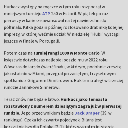
Hurkacz występy na mączce w tym roku rozpoczął w
mniejszym turnieju
ATP
250 w Estoril. W piątek po raz
pierwszy w karierze awansował na tej nawierzchni do
półfinału. Kilka godzin później rozlosowano drabinkę kolejnej
imprezy, w której weźmie udział. W niedzielę "Hubi" wystąpi
jeszcze w finale w Portugalii.
Potem czas na
turniej rangi 1000 w Monte Carlo
. W
księstwie dotychczas najlepiej poszło mu w 2022 roku.
Wówczas dotarł do ćwierćfinału, w którym, podobnie zresztą
jak ostatnio w Miami, przegrał po zaciętym, trzysetowym
spotkaniu z Grigorem Dimitrowem. Rok temu uległ w trzeciej
rundzie Jannikowi Sinnerowi.
Teraz znów nie będzie łatwo.
Hurkacz jako tenisista
rozstawiony z numerem dziesiątym zagra już w pierwszej
rundzie
. Jego przeciwnikiem będzie
Jack Draper
(39. w
rankingu). Czeka ich czwarty pojedynek. Bilans jest
korzystniejszy dla Polaka (2-1), który wygrał m.in. starcie