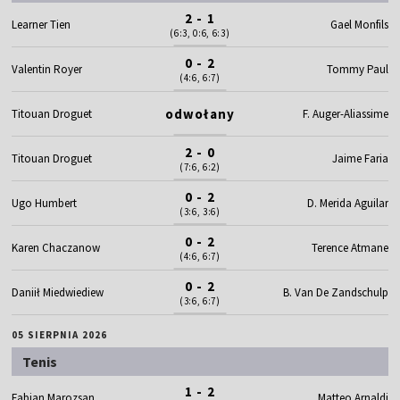
2 - 1
Learner Tien
Gael Monfils
(6:3, 0:6, 6:3)
0 - 2
Valentin Royer
Tommy Paul
(4:6, 6:7)
odwołany
Titouan Droguet
F. Auger-Aliassime
2 - 0
Titouan Droguet
Jaime Faria
(7:6, 6:2)
0 - 2
Ugo Humbert
D. Merida Aguilar
(3:6, 3:6)
0 - 2
Karen Chaczanow
Terence Atmane
(4:6, 6:7)
0 - 2
Daniił Miedwiediew
B. Van De Zandschulp
(3:6, 6:7)
05 SIERPNIA 2026
Tenis
1 - 2
Fabian Marozsan
Matteo Arnaldi