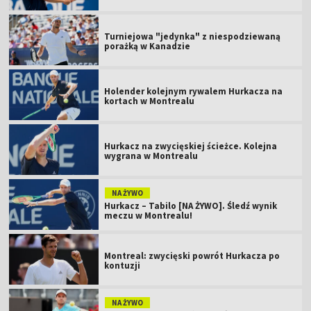
Turniejowa "jedynka" z niespodziewaną
porażką w Kanadzie
Holender kolejnym rywalem Hurkacza na
kortach w Montrealu
Hurkacz na zwycięskiej ścieżce. Kolejna
wygrana w Montrealu
NA ŻYWO
Hurkacz – Tabilo [NA ŻYWO]. Śledź wynik
meczu w Montrealu!
Montreal: zwycięski powrót Hurkacza po
kontuzji
NA ŻYWO