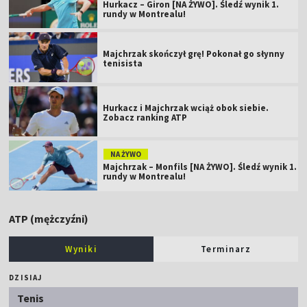
Hurkacz – Giron [NA ŻYWO]. Śledź wynik 1.
rundy w Montrealu!
Majchrzak skończył grę! Pokonał go słynny
tenisista
Hurkacz i Majchrzak wciąż obok siebie.
Zobacz ranking ATP
NA ŻYWO
Majchrzak – Monfils [NA ŻYWO]. Śledź wynik 1.
rundy w Montrealu!
ATP (mężczyźni)
Wyniki
Terminarz
DZISIAJ
Tenis