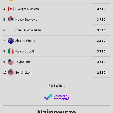
4
F. Auger-Aliassime
4740
5
Novak Djokovic
3760
6
Daniił Miedwiediew
3620
7
Alex De Minaur
3560
8
Flavio Cobolli
3330
9
Taylor Fritz
3230
10
Ben Shelton
2680
ROZWIŃ
Najnowsze