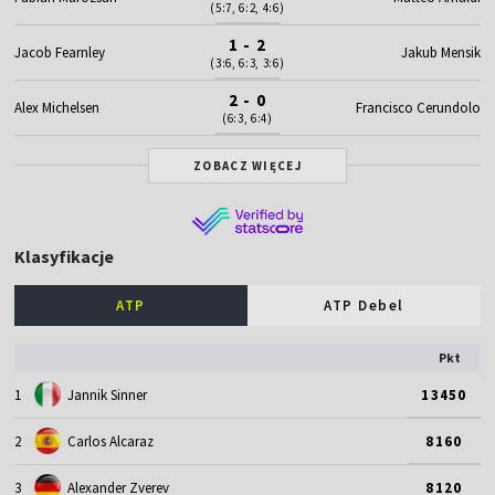
(5:7, 6:2, 4:6)
1 - 2
Jacob Fearnley
Jakub Mensik
(3:6, 6:3, 3:6)
2 - 0
Alex Michelsen
Francisco Cerundolo
(6:3, 6:4)
ZOBACZ WIĘCEJ
Klasyfikacje
ATP
ATP Debel
Pkt
1
Jannik Sinner
13450
2
Carlos Alcaraz
8160
3
Alexander Zverev
8120