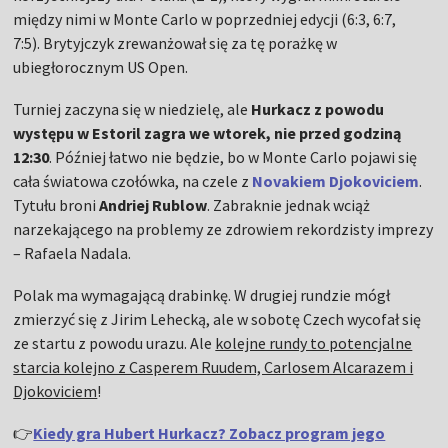
między nimi w Monte Carlo w poprzedniej edycji (6:3, 6:7,
7:5). Brytyjczyk zrewanżował się za tę porażkę w
ubiegłorocznym US Open.
Turniej zaczyna się w niedzielę, ale
Hurkacz z powodu
występu w Estoril zagra we wtorek, nie przed godziną
12:30
. Później łatwo nie będzie, bo w Monte Carlo pojawi się
cała światowa czołówka, na czele z
Novakiem Djokoviciem
.
Tytułu broni
Andriej Rublow
. Zabraknie jednak wciąż
narzekającego na problemy ze zdrowiem rekordzisty imprezy
– Rafaela Nadala.
Polak ma wymagającą drabinkę. W drugiej rundzie mógł
zmierzyć się z Jirim Lehecką, ale w sobotę Czech wycofał się
ze startu z powodu urazu. Ale
kolejne rundy to potencjalne
starcia kolejno z Casperem Ruudem, Carlosem Alcarazem i
Djokoviciem
!
👉
Kiedy gra Hubert Hurkacz? Zobacz program jego