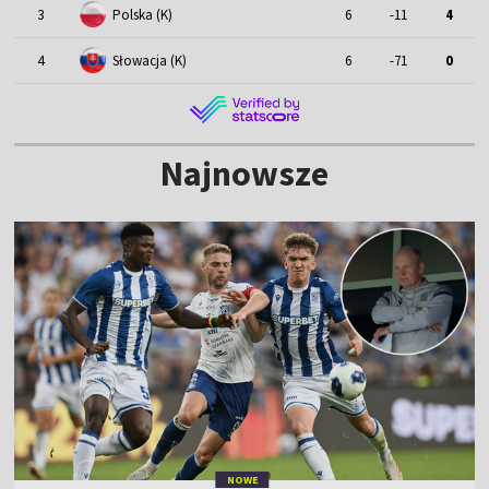
3
Polska (K)
6
-11
4
4
Słowacja (K)
6
-71
0
Najnowsze
NOWE