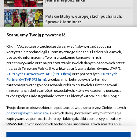
jedna niespodzianka
Polskie kluby w europejskich pucharach.
Sprawdź terminarz!
Szanujemy Twoją prywatność
Kliknij "Akceptuję i przechodzę do serwisu", aby wyrazić zgody na
korzystanie z technologii automatycznego śledzenia i zbierania danych,
TVP
dostęp do informacji na Twoim urządzeniu końcowym i ich
przechowywanie oraz na przetwarzanie Twoich danych osobowych przez
Abonament TVP
Regulamin TVP
nas, czyli Telewizję Polską S.A. w likwidacji (zwaną dalej również „TVP”),
Polityka prywatności
Sklep TVP
Zaufanych Partnerów z IAB* (1201 firm)
oraz pozostałych
Zaufanych
Partnerów TVP (93 firm)
, w celach marketingowych (w tym do
Biuro Reklamy
Moje zgody
zautomatyzowanego dopasowania reklam do Twoich zainteresowań i
mierzenia ich skuteczności) i pozostałych, które wskazujemy poniżej, a
Oferta Handlowa
Biuro reklamy
także zgody na udostępnianie przez nas identyfikatora PPID do Google.
Telegazeta ogłoszenia
Kontakt
Twoje dane osobowe zbierane podczas odwiedzania przez Ciebie naszych
Emisja w TVP
poszczególnych serwisów
zwanych dalej „Portalem”, w tym informacje
zapisywane za pomocą technologii takich jak: pliki cookie, sygnalizatory
Kanały
Rada Programowa
WWW lub innych podobnych technologii umożliwiających świadczenie
dopasowanych i bezpiecznych usług, personalizację treści oraz reklam,
Ogłoszenia przetargowe
udostępnianie funkcji mediów społecznościowych oraz analizowanie