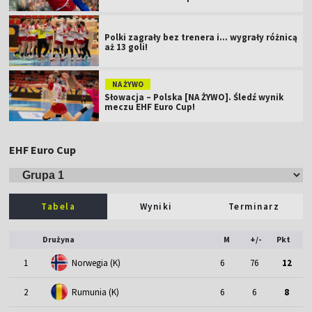
Polki zagrały bez trenera i... wygrały różnicą
aż 13 goli!
NA ŻYWO
Słowacja – Polska [NA ŻYWO]. Śledź wynik
meczu EHF Euro Cup!
EHF Euro Cup
Tabela
Wyniki
Terminarz
Drużyna
M
+/-
Pkt
1
Norwegia (K)
6
76
12
2
Rumunia (K)
6
6
8