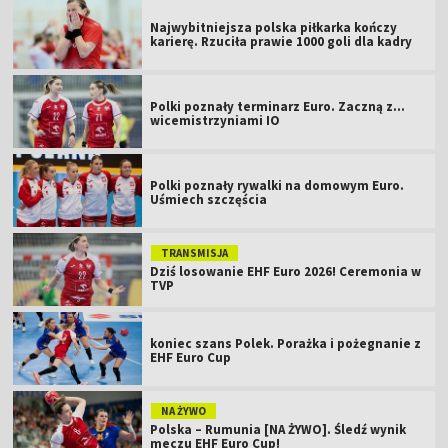
Najwybitniejsza polska piłkarka kończy
karierę. Rzuciła prawie 1000 goli dla kadry
Polki poznały terminarz Euro. Zaczną z...
wicemistrzyniami IO
Polki poznały rywalki na domowym Euro.
Uśmiech szczęścia
TRANSMISJA
Dziś losowanie EHF Euro 2026! Ceremonia w
TVP
koniec szans Polek. Porażka i pożegnanie z
EHF Euro Cup
NA ŻYWO
Polska – Rumunia [NA ŻYWO]. Śledź wynik
meczu EHF Euro Cup!