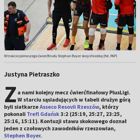
W trakcie pierwszego ćwierćfinału Stephan Boyer skręcił kostkę (fot. PAP)
Justyna Pietraszko
Z
a nami kolejny mecz ćwierćfinałowy PlusLigi.
W starciu sąsiadujących w tabeli drużyn górą
byli siatkarze
Asseco Resovii Rzeszów
, którzy
pokonali
Trefl Gdańsk
3:2 (25:19, 25:27, 23:25,
25:16, 15:11). Kontuzji stawu skokowego doznał
jeden z czołowych zawodników rzeszowian,
Stephen Boyer
.