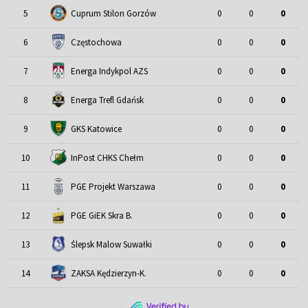
5
Cuprum Stilon Gorzów
0
0
0
6
Częstochowa
0
0
0
7
Energa Indykpol AZS
0
0
0
8
Energa Trefl Gdańsk
0
0
0
9
GKS Katowice
0
0
0
10
InPost CHKS Chełm
0
0
0
11
PGE Projekt Warszawa
0
0
0
12
PGE GiEK Skra B.
0
0
0
13
Ślepsk Malow Suwałki
0
0
0
14
ZAKSA Kędzierzyn-K.
0
0
0