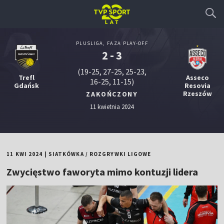
PLUSLIGA, FAZA PLAY-OFF
2 - 3
(19-25, 27-25, 25-23,
Trefl
Asseco
16-25, 11-15)
Gdańsk
Resovia
Rzeszów
ZAKOŃCZONY
11 kwietnia 2024
11 KWI 2024
|
SIATKÓWKA
/
ROZGRYWKI LIGOWE
Zwycięstwo faworyta mimo kontuzji lidera