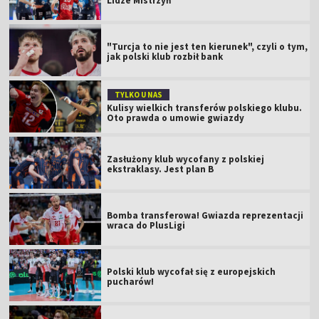
Lidze Mistrzyń
"Turcja to nie jest ten kierunek", czyli o tym,
jak polski klub rozbił bank
TYLKO U NAS
Kulisy wielkich transferów polskiego klubu.
Oto prawda o umowie gwiazdy
Zasłużony klub wycofany z polskiej
ekstraklasy. Jest plan B
Bomba transferowa! Gwiazda reprezentacji
wraca do PlusLigi
Polski klub wycofał się z europejskich
pucharów!