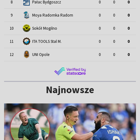
8
Pałac Bydgoszcz
0
0
0
9
Moya Radomka Radom
0
0
0
10
Sokół Mogilno
0
0
0
11
ITA TOOLS Stal M.
0
0
0
12
UNI Opole
0
0
0
Najnowsze