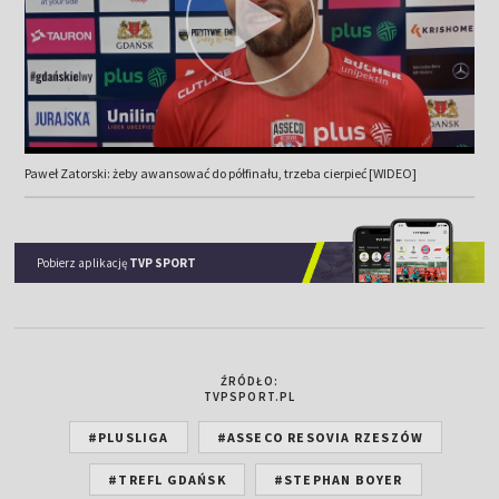
Paweł Zatorski: żeby awansować do półfinału, trzeba cierpieć [WIDEO]
Pobierz aplikację
TVP SPORT
ŹRÓDŁO:
TVPSPORT.PL
#PLUSLIGA
#ASSECO RESOVIA RZESZÓW
#TREFL GDAŃSK
#STEPHAN BOYER