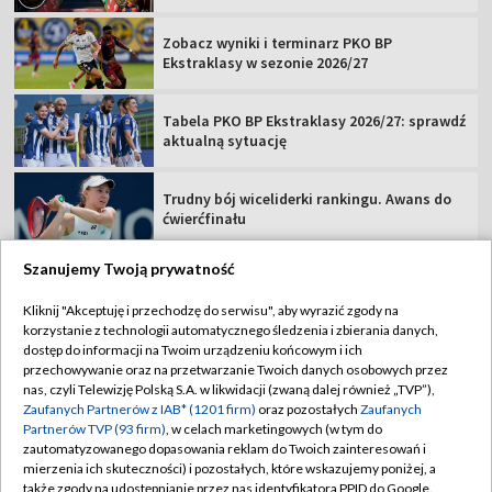
Zobacz wyniki i terminarz PKO BP
Ekstraklasy w sezonie 2026/27
Tabela PKO BP Ekstraklasy 2026/27: sprawdź
aktualną sytuację
Trudny bój wiceliderki rankingu. Awans do
ćwierćfinału
Szanujemy Twoją prywatność
Kliknij "Akceptuję i przechodzę do serwisu", aby wyrazić zgody na
korzystanie z technologii automatycznego śledzenia i zbierania danych,
TVP
dostęp do informacji na Twoim urządzeniu końcowym i ich
Abonament TVP
Regulamin TVP
przechowywanie oraz na przetwarzanie Twoich danych osobowych przez
nas, czyli Telewizję Polską S.A. w likwidacji (zwaną dalej również „TVP”),
Polityka prywatności
Sklep TVP
Zaufanych Partnerów z IAB* (1201 firm)
oraz pozostałych
Zaufanych
Partnerów TVP (93 firm)
, w celach marketingowych (w tym do
Biuro Reklamy
Moje zgody
zautomatyzowanego dopasowania reklam do Twoich zainteresowań i
mierzenia ich skuteczności) i pozostałych, które wskazujemy poniżej, a
Oferta Handlowa
Biuro reklamy
także zgody na udostępnianie przez nas identyfikatora PPID do Google.