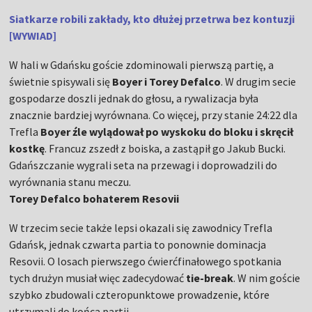
Siatkarze robili zakłady, kto dłużej przetrwa bez kontuzji
[WYWIAD]
W hali w Gdańsku goście zdominowali pierwszą partię, a
świetnie spisywali się
Boyer i Torey Defalco
. W drugim secie
gospodarze doszli jednak do głosu, a rywalizacja była
znacznie bardziej wyrównana. Co więcej, przy stanie 24:22 dla
Trefla
Boyer źle wylądował po wyskoku do bloku i skręcił
kostkę
. Francuz zszedł z boiska, a zastąpił go Jakub Bucki.
Gdańszczanie wygrali seta na przewagi i doprowadzili do
wyrównania stanu meczu.
Torey Defalco bohaterem Resovii
W trzecim secie także lepsi okazali się zawodnicy Trefla
Gdańsk, jednak czwarta partia to ponownie dominacja
Resovii. O losach pierwszego ćwierćfinałowego spotkania
tych drużyn musiał więc zadecydować
tie-break
. W nim goście
szybko zbudowali czteropunktowe prowadzenie, które
utrzymali do końca partii.