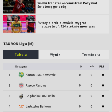
Wielki transfer wicemistrza! Pozyskał
światową gwiazdę
"Stary pierdziel wrócił i wygrał
mistrzostwo". 42-latek nie mówi pas
TAURON Liga (M)
Tabela
Wyniki
Terminarz
Drużyna
M
+/-
Pkt
1
Aluron CMC Zawiercie
0
0
0
2
Asseco Resovia
0
0
0
3
Bogdanka LUK Lublin
0
0
0
4
Jastrzębie Barkom
0
0
0