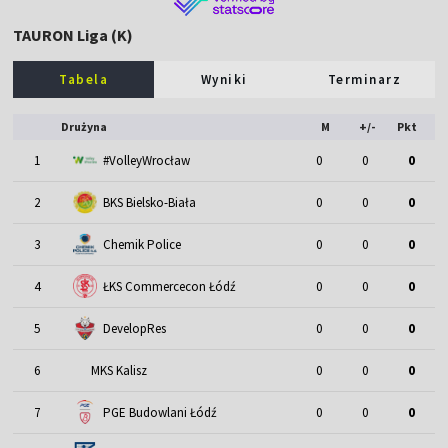
TAURON Liga (K)
Tabela
Wyniki
Terminarz
Drużyna
M
+/-
Pkt
1
#VolleyWrocław
0
0
0
2
BKS Bielsko-Biała
0
0
0
3
Chemik Police
0
0
0
4
ŁKS Commercecon Łódź
0
0
0
5
DevelopRes
0
0
0
6
MKS Kalisz
0
0
0
7
PGE Budowlani Łódź
0
0
0