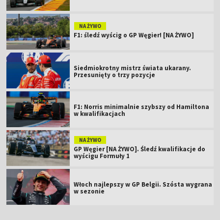
NA ŻYWO
F1: śledź wyścig o GP Węgier! [NA ŻYWO]
Siedmiokrotny mistrz świata ukarany.
Przesunięty o trzy pozycje
F1: Norris minimalnie szybszy od Hamiltona
w kwalifikacjach
NA ŻYWO
GP Węgier [NA ŻYWO]. Śledź kwalifikacje do
wyścigu Formuły 1
Włoch najlepszy w GP Belgii. Szósta wygrana
w sezonie