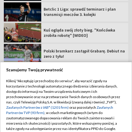
Betclic 1 Liga: sprawdź terminarz i plan
transmisji meczów 3. kolejki
Kuś ogląda swój złoty bieg. "Końcówka
zrobiła robotę" [WIDEO]
Polski bramkarz zastąpił Grabarę. Debiut na
zero z tyłu!
Szanujemy Twoją prywatność
Kliknij "Akceptuję i przechodzę do serwisu", aby wyrazić zgody na
korzystanie z technologii automatycznego śledzenia i zbierania danych,
TVP
dostęp do informacji na Twoim urządzeniu końcowym i ich
Abonament TVP
Regulamin TVP
przechowywanie oraz na przetwarzanie Twoich danych osobowych przez
nas, czyli Telewizję Polską S.A. w likwidacji (zwaną dalej również „TVP”),
Polityka prywatności
Sklep TVP
Zaufanych Partnerów z IAB* (1201 firm)
oraz pozostałych
Zaufanych
Partnerów TVP (93 firm)
, w celach marketingowych (w tym do
Biuro Reklamy
Moje zgody
zautomatyzowanego dopasowania reklam do Twoich zainteresowań i
mierzenia ich skuteczności) i pozostałych, które wskazujemy poniżej, a
Oferta Handlowa
Biuro reklamy
także zgody na udostępnianie przez nas identyfikatora PPID do Google.