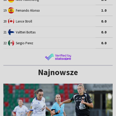
19
Fernando Alonso
1.0
20
Lance Stroll
0.0
21
Valtteri Bottas
0.0
22
Sergio Perez
0.0
Najnowsze