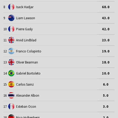
8
Isack Hadjar
68.0
9
Liam Lawson
43.0
10
Pierre Gasly
42.0
11
Arvid Lindblad
23.0
12
Franco Colapinto
19.0
13
Oliver Bearman
18.0
14
Gabriel Bortoleto
10.0
15
Carlos Sainz
6.0
16
Alexander Albon
5.0
17
Esteban Ocon
3.0
18
Nico Hulkenberg
2.0