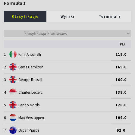
Formuła 1
Klasyfikacje
Wyniki
Terminarz
Pkt
1
Kimi Antonelli
219.0
2
Lewis Hamilton
169.0
3
George Russell
160.0
4
Charles Leclerc
138.0
5
Lando Norris
128.0
6
Max Verstappen
109.0
7
Oscar Piastri
92.0