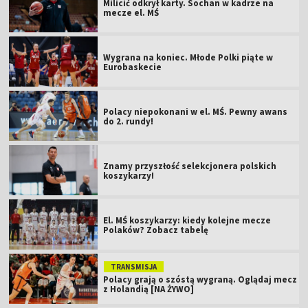
Milicić odkrył karty. Sochan w kadrze na
mecze el. MŚ
Wygrana na koniec. Młode Polki piąte w
Eurobaskecie
Polacy niepokonani w el. MŚ. Pewny awans
do 2. rundy!
Znamy przyszłość selekcjonera polskich
koszykarzy!
El. MŚ koszykarzy: kiedy kolejne mecze
Polaków? Zobacz tabelę
TRANSMISJA
Polacy grają o szóstą wygraną. Oglądaj mecz
z Holandią [NA ŻYWO]