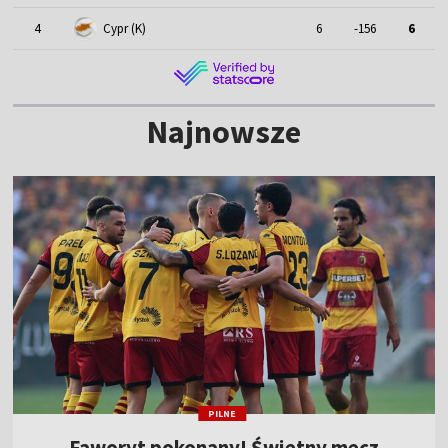
4
Cypr (K)
6
-156
6
Najnowsze
PILNE
Faworyt pokonany! Świetny mecz