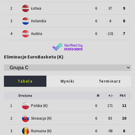
2
Łotwa
6
37
9
3
Holandia
6
4
8
4
Austria
6
-131
7
Eliminacje EuroBasketu (K)
Tabela
Wyniki
Terminarz
Drużyna
M
+/-
Pkt
1
Polska (K)
6
171
12
2
Słowacja (K)
6
83
10
3
Rumunia (K)
6
-98
8