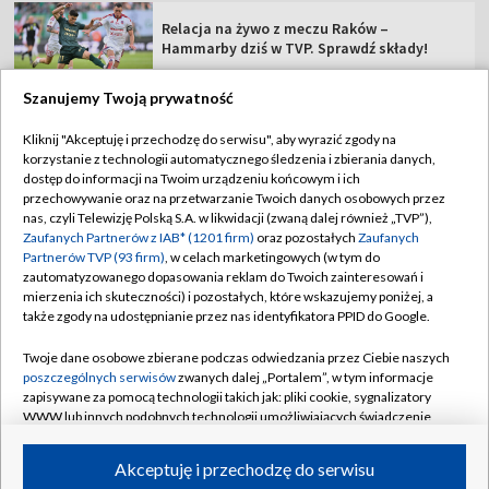
Relacja na żywo z meczu Raków –
Hammarby dziś w TVP. Sprawdź składy!
Szanujemy Twoją prywatność
Kliknij "Akceptuję i przechodzę do serwisu", aby wyrazić zgody na
korzystanie z technologii automatycznego śledzenia i zbierania danych,
TVP
dostęp do informacji na Twoim urządzeniu końcowym i ich
Abonament TVP
Regulamin TVP
przechowywanie oraz na przetwarzanie Twoich danych osobowych przez
nas, czyli Telewizję Polską S.A. w likwidacji (zwaną dalej również „TVP”),
Polityka prywatności
Sklep TVP
Zaufanych Partnerów z IAB* (1201 firm)
oraz pozostałych
Zaufanych
Partnerów TVP (93 firm)
, w celach marketingowych (w tym do
Biuro Reklamy
Moje zgody
zautomatyzowanego dopasowania reklam do Twoich zainteresowań i
mierzenia ich skuteczności) i pozostałych, które wskazujemy poniżej, a
Oferta Handlowa
Biuro reklamy
także zgody na udostępnianie przez nas identyfikatora PPID do Google.
Telegazeta ogłoszenia
Kontakt
Twoje dane osobowe zbierane podczas odwiedzania przez Ciebie naszych
Emisja w TVP
poszczególnych serwisów
zwanych dalej „Portalem”, w tym informacje
zapisywane za pomocą technologii takich jak: pliki cookie, sygnalizatory
Kanały
Rada Programowa
WWW lub innych podobnych technologii umożliwiających świadczenie
dopasowanych i bezpiecznych usług, personalizację treści oraz reklam,
Ogłoszenia przetargowe
udostępnianie funkcji mediów społecznościowych oraz analizowanie
©2026 Telewizja Polska Spółka Akcyjna w likwidacji
Akceptuję i przechodzę do serwisu
ruchu w Internecie.
Akademia Telewizyjna