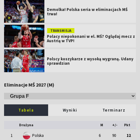
Demolka! Polska seria w eliminacjach MŚ
trwa!
TRANSMISJA
Polacy niepokonani w el. MŚ? Oglądaj mecz z
Austrią w TVP!
Polscy koszykarze z wysoką wygraną. Udany
sprawdzian
Eliminacje MŚ 2027 (M)
Tabela
Wyniki
Terminarz
Drużyna
M
+/-
Pkt
1
Polska
6
90
12