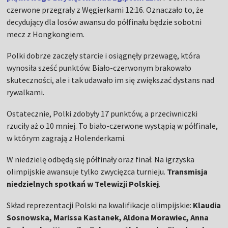
czerwone przegrały z Węgierkami 12:16. Oznaczało to, że
decydujący dla losów awansu do półfinału będzie sobotni
mecz z Hongkongiem.
Polki dobrze zaczęły starcie i osiągnęły przewagę, która
wynosiła sześć punktów. Biało-czerwonym brakowało
skuteczności, ale i tak udawało im się zwiększać dystans nad
rywalkami.
Ostatecznie, Polki zdobyły 17 punktów, a przeciwniczki
rzuciły aż o 10 mniej. To biało-czerwone wystąpią w półfinale,
w którym zagrają z Holenderkami.
W niedzielę odbędą się półfinały oraz finał. Na igrzyska
olimpijskie awansuje tylko zwycięzca turnieju.
Transmisja
niedzielnych spotkań w Telewizji Polskiej
.
Skład reprezentacji Polski na kwalifikacje olimpijskie:
Klaudia
Sosnowska, Marissa Kastanek, Aldona Morawiec, Anna