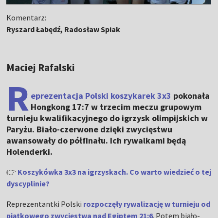
Komentarz:
Ryszard Łabędź, Radosław Spiak
Maciej Rafalski
R
eprezentacja Polski koszykarek 3x3
pokonała
Hongkong 17:7 w trzecim meczu grupowym
turnieju kwalifikacyjnego do igrzysk olimpijskich w
Paryżu. Biało-czerwone dzięki zwycięstwu
awansowały do półfinału. Ich rywalkami będą
Holenderki.
👉
Koszykówka 3x3 na igrzyskach. Co warto wiedzieć o tej
dyscyplinie?
Reprezentantki Polski
rozpoczęły rywalizację w turnieju od
piątkowego zwycięstwa nad Egiptem 21:6
. Potem biało-