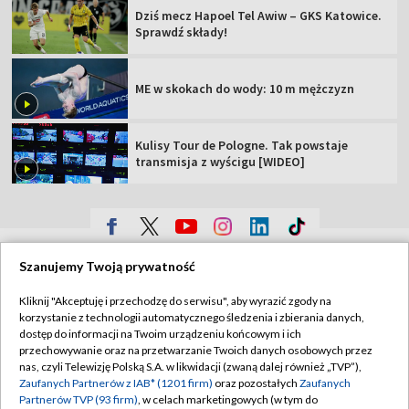
Dziś mecz Hapoel Tel Awiw – GKS Katowice.
Sprawdź składy!
ME w skokach do wody: 10 m mężczyzn
Kulisy Tour de Pologne. Tak powstaje
transmisja z wyścigu [WIDEO]
TVP
Szanujemy Twoją prywatność
Abonament TVP
Regulamin TVP
Kliknij "Akceptuję i przechodzę do serwisu", aby wyrazić zgody na
Polityka prywatności
Sklep TVP
korzystanie z technologii automatycznego śledzenia i zbierania danych,
dostęp do informacji na Twoim urządzeniu końcowym i ich
Biuro Reklamy
Moje zgody
przechowywanie oraz na przetwarzanie Twoich danych osobowych przez
nas, czyli Telewizję Polską S.A. w likwidacji (zwaną dalej również „TVP”),
Oferta Handlowa
Biuro reklamy
Zaufanych Partnerów z IAB* (1201 firm)
oraz pozostałych
Zaufanych
Partnerów TVP (93 firm)
, w celach marketingowych (w tym do
Telegazeta ogłoszenia
Kontakt