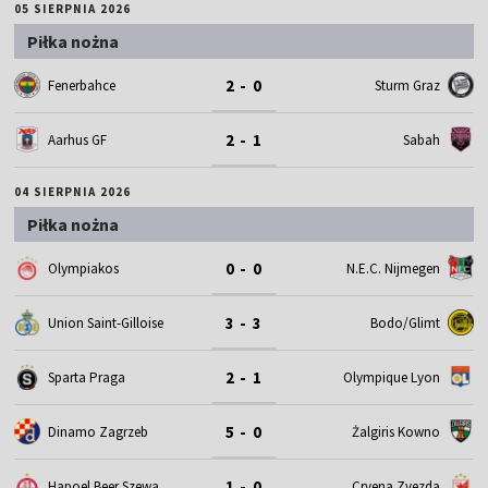
05 SIERPNIA 2026
Piłka nożna
2 - 0
Fenerbahce
Sturm Graz
2 - 1
Aarhus GF
Sabah
04 SIERPNIA 2026
Piłka nożna
0 - 0
Olympiakos
N.E.C. Nijmegen
3 - 3
Union Saint-Gilloise
Bodo/Glimt
2 - 1
Sparta Praga
Olympique Lyon
5 - 0
Dinamo Zagrzeb
Żalgiris Kowno
1 - 0
Hapoel Beer Szewa
Crvena Zvezda