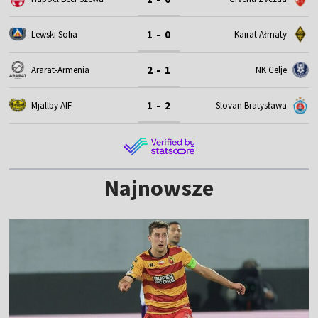
1 - 0
Lewski Sofia
Kairat Ałmaty
2 - 1
Ararat-Armenia
NK Celje
1 - 2
Mjallby AIF
Slovan Bratysława
Najnowsze