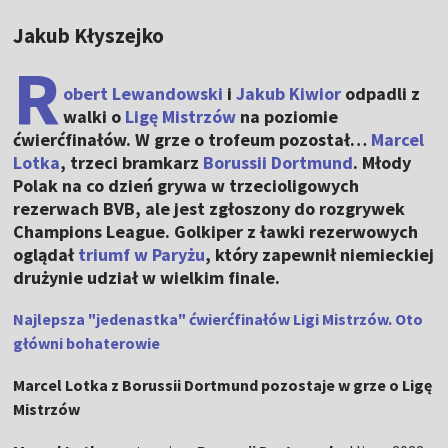
Jakub Kłyszejko
R
obert Lewandowski
i
Jakub Kiwior
odpadli z
walki o
Ligę Mistrzów
na poziomie
ćwierćfinałów. W grze o trofeum pozostał…
Marcel
Lotka
, trzeci bramkarz
Borussii Dortmund
. Młody
Polak na co dzień grywa w trzecioligowych
rezerwach BVB, ale jest zgłoszony do rozgrywek
Champions League. Golkiper z ławki rezerwowych
oglądał
triumf w Paryżu
, który zapewnił niemieckiej
drużynie udział w wielkim finale.
Najlepsza "jedenastka" ćwierćfinałów Ligi Mistrzów. Oto
główni bohaterowie
Marcel Lotka z Borussii Dortmund pozostaje w grze o Ligę
Mistrzów