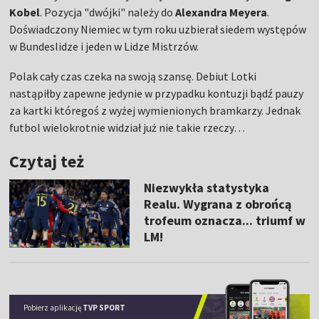
Kobel
. Pozycja "dwójki" należy do
Alexandra Meyera
.
Doświadczony Niemiec w tym roku uzbierał siedem występów
w Bundeslidze i jeden w Lidze Mistrzów.
Polak cały czas czeka na swoją szansę. Debiut Lotki
nastąpiłby zapewne jedynie w przypadku kontuzji bądź pauzy
za kartki któregoś z wyżej wymienionych bramkarzy. Jednak
futbol wielokrotnie widział już nie takie rzeczy…
Czytaj też
Niezwykła statystyka
Realu. Wygrana z obrońcą
trofeum oznacza... triumf w
LM!
Pobierz aplikację
TVP SPORT