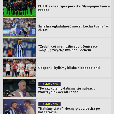
El. LM: sensacyjna porażka Olympique Lyon w
Pradze
Świetna oglądalność meczu Lecha Poznań w
el. LM!
"Zrobili coś niemożliwego". Duńczycy
świętują zwycięstwo nad Lechem
Gasparik: byliśmy blisko niespodzianki
TYLKO U NAS
"Po raz kolejny daliśmy się nabrać".
Wawrzyniak ocenił Lecha
TYLKO U NAS
"Daliśmy ciała". Mocny głos z Lecha po
katastrofie