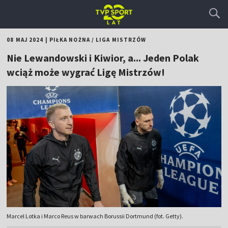
08 MAJ 2024
|
PIŁKA NOŻNA
/
LIGA MISTRZÓW
Nie Lewandowski i Kiwior, a... Jeden Polak
wciąż może wygrać Ligę Mistrzów!
Marcel Lotka i Marco Reus w barwach Borussii Dortmund (fot. Getty).