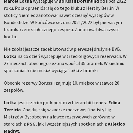
Marcel Lotka
występuje w
Borussii Dortmund
od lipca 2022
roku. Polak przeniósł się do tego klubu z Herthy Berlin. W
stolicy Niemiec zanotował nawet dziesięć występów w
Bundeslidze. W końcówce sezonu 2021/2022 był pierwszym
bramkarzem stołecznego zespołu. Zanotował dwa czyste
konta.
Nie zdołał jeszcze zadebiutować w pierwszej drużynie BVB.
Lotka
na co dzień występuje w trzecioligowych rezerwach. W
27 meczach obecnego sezonu wpuścił 35 bramek. W siedmiu
spotkaniach nie musiał wyciągać piłki z bramki.
Obecnie rezerwy Borussii zajmują 10. miejsce w stawce 20
zespołów.
Lotka
jest trzecim golkiperem w hierarchii trenera
Edina
Terzicia
. Znajduje się w kadrze meczowej finalisty Ligi
Mistrzów. Był obecny na ławce rezerwowych zarówno w
starciach z
PSG
, jak i wcześniejszych spotkaniach z
Atletico
Madryt
.