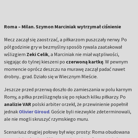
Roma – Milan. Szymon Marciniak wytrzymał ciśnienie
Mecz zaczął się zaostrzać, a piłkarzom puszczały nerwy. Po
pół godzinie gry w bezmyślny sposób rywala zaatakował
wślizgiem
Zeki Celik
, a Marciniak nie miał wątpliwości,
sięgając do tylnej kieszeni po
czerwoną kartkę
. W pewnym
momencie oprócz deszczu na murawę zaczął padać nawet
drobny... grad. Działo się w Wiecznym Mieście.
Jeszcze przed przerwą doszło do zamieszania w polu karnym
Romy, a piłka prześlizgnęła się po rękach kilku piłkarzy. Po
analizie VAR
polski arbiter orzekł, że przewinienie popełnił
jednak
Olivier Giroud
. Goście byli niezwykle zdeterminowali,
ale nie mogli skruszyć rzymskiego muru.
Scenariusz drugiej połowy był więc prosty: Roma obudowana