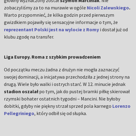
główny wyznaczony został
Szymon Marciniak
. Nie
zobaczyliśmy za to na murawie w ogóle
Nicoli Zalewskiego
.
Warto przypomnieć, że kilka godzin przed pierwszym
gwizdkiem pojawiły się sensacyjne informacje o tym, że
reprezentant Polski jest na wylocie z Romy
i dostał już od
klubu zgodę na transfer.
Liga Europy. Roma z szybkim prowadzeniem
Od początku meczu żadna z drużyn nie mogła zaznaczyć
swojej dominacji, a inicjatywa przechodziła z jednej strony na
drugą. Wiele było walki i ostrych starć. W 12. minucie jednak
stadion oszalał
po tym, jak do pustej bramki piłkę skierował
rzymski bohater ostatnich tygodni – Mancini. Nie byłoby
dobitki, gdyby nie piękny strzał sprzed pola karnego
Lorenzo
Pellegriniego
, który odbił się od słupka.