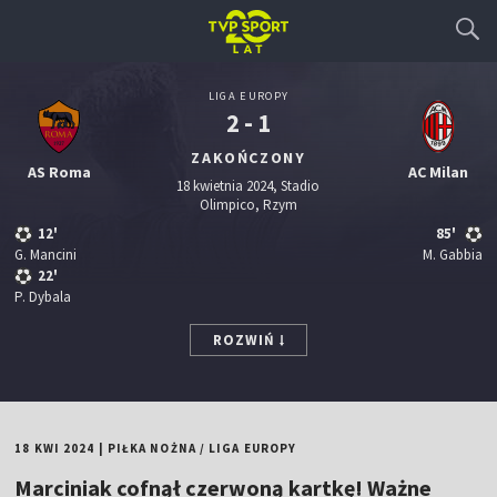
LIGA EUROPY
2 - 1
ZAKOŃCZONY
AS Roma
AC Milan
18 kwietnia 2024, Stadio
Olimpico, Rzym
12'
85'
G. Mancini
M. Gabbia
22'
P. Dybala
ROZWIŃ
18 KWI 2024
|
PIŁKA NOŻNA
/
LIGA EUROPY
Marciniak cofnął czerwoną kartkę! Ważne