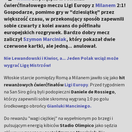
ćwierćfinałowego meczu Ligi Europy z
Milanem
2:1!
Gospodarze, pomimo gry w "dziesiątkę" przez
większość czasu, w przekonujący sposób zapewnili
sobie czwarty z kolei awans do półfinału
europejskich rozgrywek. Bardzo dobry mecz
zaliczył
Szymon Marciniak
, który pokazał dwie
czerwone kartki, ale jedną... anulował.
Nie Lewandowski i Kiwior, a... Jeden Polak wciąż może
wygrać Ligę Mistrzów!
Włoskie starcie pomiędzy Romą a Milanem jawiło się jako
hit
rewanżowych ćwierćfinałów
Ligi Europy
. Przed tygodniem
na San Siro górą byli podopieczni
Daniele de Rossiego
,
którzy zapewnili sobie skromną wygraną 1:0 po golu
środkowego obrońcy
Gianluki Manciniego.
Do rewanżu "wagi ciężkiej" na wypełnionym po brzegi i
pulsującym energią kibiców
Stadio Olimpico
jako sędzia