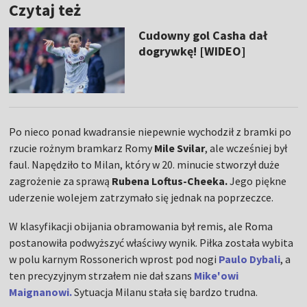
Czytaj też
Cudowny gol Casha dał
dogrywkę! [WIDEO]
Po nieco ponad kwadransie niepewnie wychodził z bramki po
rzucie rożnym bramkarz Romy
Mile Svilar
, ale wcześniej był
faul. Napędziło to Milan, który w 20. minucie stworzył duże
zagrożenie za sprawą
Rubena Loftus-Cheeka.
Jego piękne
uderzenie wolejem zatrzymało się jednak na poprzeczce.
W klasyfikacji obijania obramowania był remis, ale Roma
postanowiła podwyższyć właściwy wynik. Piłka została wybita
w polu karnym Rossonerich wprost pod nogi
Paulo Dybali
, a
ten precyzyjnym strzałem nie dał szans
Mike'owi
Maignanowi.
Sytuacja Milanu stała się bardzo trudna.