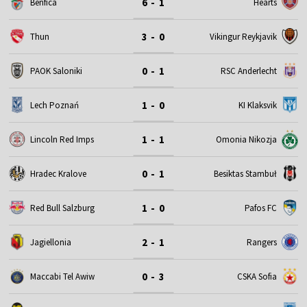
6 - 1
Benfica
Hearts
3 - 0
Thun
Vikingur Reykjavik
0 - 1
PAOK Saloniki
RSC Anderlecht
1 - 0
Lech Poznań
KI Klaksvik
1 - 1
Omonia Nikozja
Lincoln Red Imps
0 - 1
Hradec Kralove
Besiktas Stambuł
1 - 0
Red Bull Salzburg
Pafos FC
2 - 1
Jagiellonia
Rangers
0 - 3
Maccabi Tel Awiw
CSKA Sofia