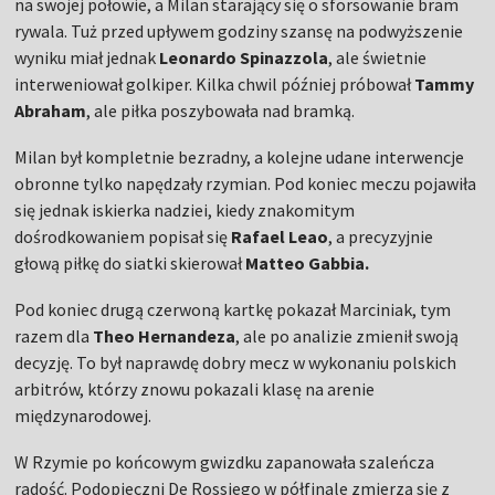
na swojej połowie, a Milan starający się o sforsowanie bram
rywala. Tuż przed upływem godziny szansę na podwyższenie
wyniku miał jednak
Leonardo Spinazzola
, ale świetnie
interweniował golkiper. Kilka chwil później próbował
Tammy
Abraham
, ale piłka poszybowała nad bramką.
Milan był kompletnie bezradny, a kolejne udane interwencje
obronne tylko napędzały rzymian. Pod koniec meczu pojawiła
się jednak iskierka nadziei, kiedy znakomitym
dośrodkowaniem popisał się
Rafael Leao
, a precyzyjnie
głową piłkę do siatki skierował
Matteo Gabbia.
Pod koniec drugą czerwoną kartkę pokazał Marciniak, tym
razem dla
Theo Hernandeza
, ale po analizie zmienił swoją
decyzję. To był naprawdę dobry mecz w wykonaniu polskich
arbitrów, którzy znowu pokazali klasę na arenie
międzynarodowej.
W Rzymie po końcowym gwizdku zapanowała szaleńcza
radość. Podopieczni De Rossiego w półfinale zmierzą się z