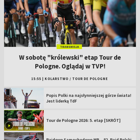
TRANSMISJA
W sobotę "królewski" etap Tour de
Pologne. Oglądaj w TVP!
15:55
|
KOLARSTWO
/
TOUR DE POLOGNE
Popis Polki na najsłynniejszej górze świata!
Jest liderką TdF
Tour de Pologne 2026: 5. etap [SKRÓT]
Rajdowe Samochodowe MP – 82. Rajd Polski