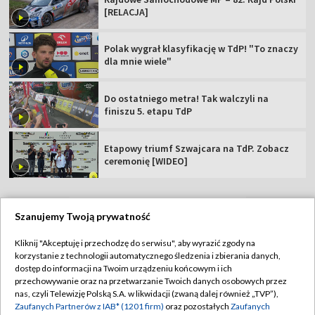
[RELACJA]
Polak wygrał klasyfikację w TdP! "To znaczy
dla mnie wiele"
Do ostatniego metra! Tak walczyli na
finiszu 5. etapu TdP
Etapowy triumf Szwajcara na TdP. Zobacz
ceremonię [WIDEO]
Szanujemy Twoją prywatność
TVP
Kliknij "Akceptuję i przechodzę do serwisu", aby wyrazić zgody na
korzystanie z technologii automatycznego śledzenia i zbierania danych,
Abonament TVP
Regulamin TVP
dostęp do informacji na Twoim urządzeniu końcowym i ich
Polityka prywatności
Sklep TVP
przechowywanie oraz na przetwarzanie Twoich danych osobowych przez
nas, czyli Telewizję Polską S.A. w likwidacji (zwaną dalej również „TVP”),
Biuro Reklamy
Moje zgody
Zaufanych Partnerów z IAB* (1201 firm)
oraz pozostałych
Zaufanych