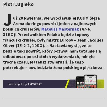
Piotr Jagiełło
J
uż 20 kwietnia, we wrocławskiej KGHM Ślęza
Arena do ringu powróci jeden z najlepszych
polskich cruiserów,
Mateusz Masternak
(47-6,
31KO)! Przeciwnikiem Polaka będzie topowy
francuski cruiser, były mistrz Europy –
Jean Jacques
Oliver (15-2-2, 10KO)
. – Nastawiamy się, że to
będzie taki powrót, który pozwoli nam totalnie się
odbudować po ostatnich wydarzeniach, minęło
trochę czasu, Mateusz stwierdził, że tego
potrzebuje – powiedziała żona polskiego pięściarza.
Pobierz aplikację
TVP SPORT