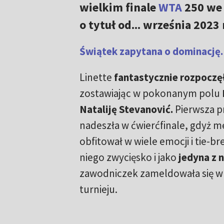
wielkim finale
WTA
250 we 
o tytuł od... września 2023 
Świątek zapytana o dominację
Linette
fantastycznie rozpoczę
zostawiając w pokonanym polu
Nataliję Stevanović.
Pierwsza p
nadeszła w ćwierćfinale, gdyż m
obfitował w wiele emocji i tie-br
niego zwycięsko i jako
jedyna z 
zawodniczek zameldowała się w 
turnieju.