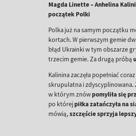
Magda Linette – Anhelina Kalin
początek Polki
Polka już na samym początku me
kortach. W pierwszym gemie dwu
błąd Ukrainki w tym obszarze gr
trzecim gemie. Za drugą próbą
Kalinina zaczęła popełniać cora
skrupulatna i zdyscyplinowana.
w którym znów
pomyliła się pr
po której
piłka zatańczyła na si
mówią,
szczęście sprzyja lepsz