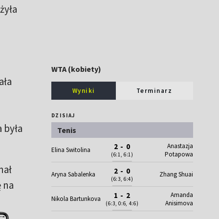
żyła
WTA (kobiety)
ała
Wyniki
Terminarz
DZISIAJ
a była
Tenis
Anastazja
2 - 0
Elina Switolina
Potapowa
(6:1, 6:1)
nał
2 - 0
Aryna Sabalenka
Zhang Shuai
(6:3, 6:4)
ę na
Amanda
1 - 2
Nikola Bartunkova
Anisimova
(6:3, 0:6, 4:6)