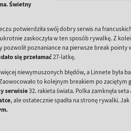
ina. Świetny
czu potwierdziła swój dobry serwis na francuskic
krotnie zaskoczyła w ten sposób rywalkę. Z kolei
y pozwolił poznaniance na pierwsze break pointy 
udało się przełamać
27-latkę.
z więcej niewymuszonych błędów, a Linnete była b
 Zaowocowało to kolejnym breakiem po zaciętym 
zy serwisie
32. rakieta świata. Polka zamknęła seta 
atce
, ale ostatecznie spadła na stronę rywalki. Jak
ym.