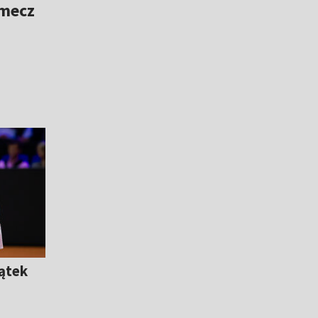
 mecz
ątek