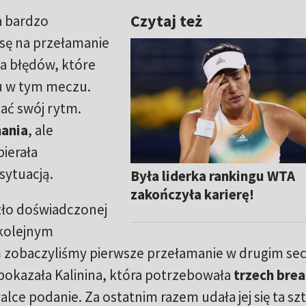
Czytaj też
a bardzo
sę na przełamanie
lka błędów, które
u w tym meczu.
pać swój rytm.
mania
, ale
ierała
 sytuacją.
Była liderka rankingu WTA
zakończyła karierę!
szło doświadczonej
 kolejnym
zobaczyliśmy pierwsze przełamanie w drugim sec
 pokazała Kalinina, która potrzebowała
trzech brea
alce podanie. Za ostatnim razem udała jej się ta sz