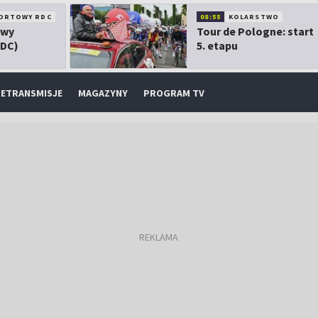
ORTOWY RDC
08:55
KOLARSTWO
owy
Tour de Pologne: start
RDC)
5. etapu
ETRANSMISJE
MAGAZYNY
PROGRAM TV