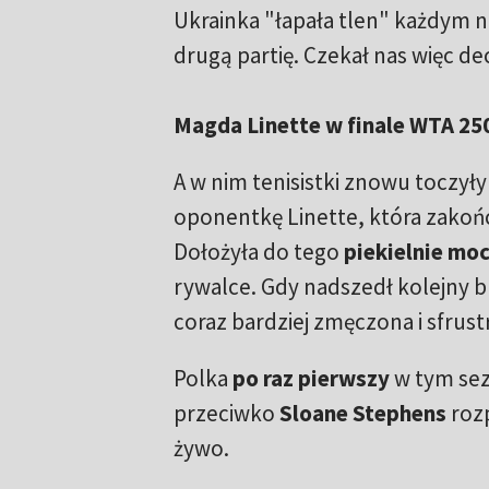
Ukrainka "łapała tlen" każdym n
drugą partię. Czekał nas więc de
Magda Linette w finale WTA 25
A w nim tenisistki znowu toczyły
oponentkę Linette, która zakoń
Dołożyła do tego
piekielnie mo
rywalce. Gdy nadszedł kolejny b
coraz bardziej zmęczona i sfrus
Polka
po raz pierwszy
w tym sezo
przeciwko
Sloane Stephens
roz
żywo.