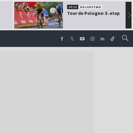
09:30
KOLARSTWO
Tour de Pologne: 5. etap
▶