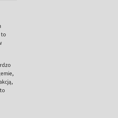
h
 to
w
ardzo
gemie,
akcją,
 to