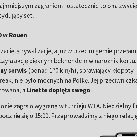
ajmniejszym zagraniem i ostatecznie to ona zwycię
cydujący set.
0 w Rouen
 zaciętą rywalizację, a już w trzecim gemie przełam
czyła akcję pięknym bekhendem w narożnik kortu.
cny serwis
(ponad 170 km/h), sprawiający kłopoty
reak, nie było mocnych na Polkę. Jej przeciwniczk
trowana, a
Linette dopięła swego.
nie zagra o wygraną w turnieju WTA. Niedzielny fi
pocznie się o 15:00. Przeprowadzimy z niego relacj