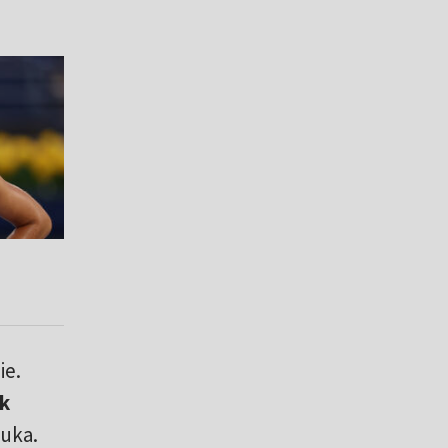
ie.
k
tuka.