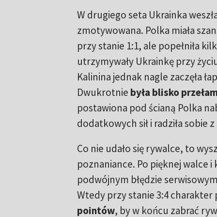
W drugiego seta Ukrainka weszł
zmotywowana. Polka miała szan
przy stanie 1:1, ale popełniła ki
utrzymywały Ukrainkę przy życi
Kalinina jednak nagle zaczęła ła
Dwukrotnie
była blisko przeła
postawiona pod ścianą Polka nab
dodatkowych sił i radziła sobie z
Co nie udało się rywalce, to wy
poznaniance. Po pięknej walce i
podwójnym błędzie serwisowym 
Wtedy przy stanie 3:4 charakter
pointów
, by w końcu zabrać ryw