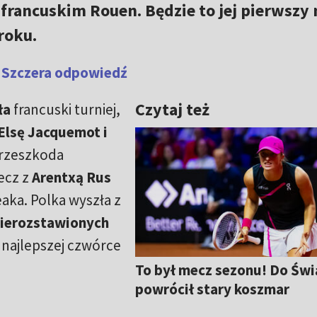
francuskim Rouen. Będzie to jej pierwszy
roku.
. Szczera odpowiedź
Czytaj też
ła
francuski turniej,
Elsę Jacquemot i
rzeszkoda
ecz z
Arentxą Rus
eaka. Polka wyszła z
nierozstawionych
najlepszej czwórce
To był mecz sezonu! Do Świ
powrócił stary koszmar