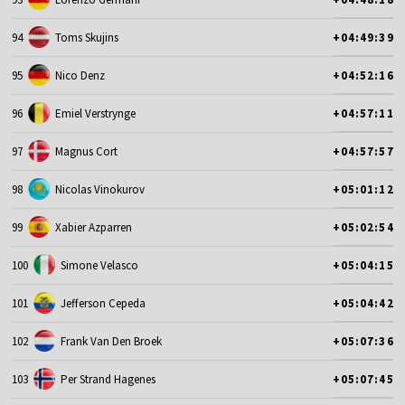
94
Toms Skujins
+04:49:39
95
Nico Denz
+04:52:16
96
Emiel Verstrynge
+04:57:11
97
Magnus Cort
+04:57:57
98
Nicolas Vinokurov
+05:01:12
99
Xabier Azparren
+05:02:54
100
Simone Velasco
+05:04:15
101
Jefferson Cepeda
+05:04:42
102
Frank Van Den Broek
+05:07:36
103
Per Strand Hagenes
+05:07:45