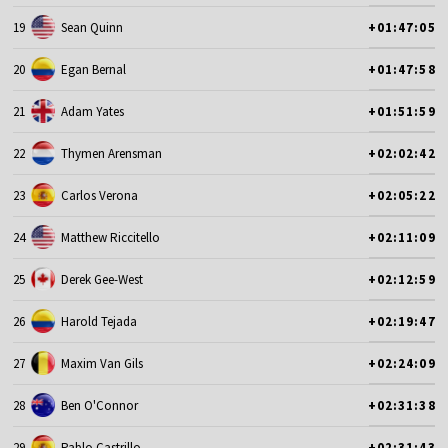
19
Sean Quinn
+01:47:05
20
Egan Bernal
+01:47:58
21
Adam Yates
+01:51:59
22
Thymen Arensman
+02:02:42
23
Carlos Verona
+02:05:22
24
Matthew Riccitello
+02:11:09
25
Derek Gee-West
+02:12:59
26
Harold Tejada
+02:19:47
27
Maxim Van Gils
+02:24:09
28
Ben O'Connor
+02:31:38
29
Pablo Castrillo
+02:31:43