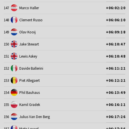
147
Marco Haller
+06:02:20
148
Clement Russo
+06:06:10
149
Olav Kooij
+06:09:18
150
Jake Stewart
+06:10:47
151
Lewis Askey
+06:10:48
152
Davide Ballerini
+06:11:22
153
Piet Allegaert
+06:12:22
154
Phil Bauhaus
+06:13:49
155
Kamil Gradek
+06:16:12
156
Julius Van Den Berg
+06:17:26
157
Matis Louvel
+06:17:36