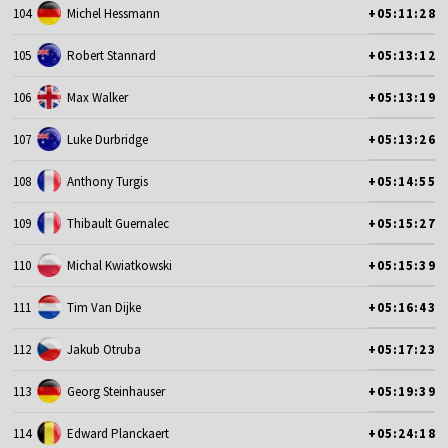
104
Michel Hessmann
+05:11:28
105
Robert Stannard
+05:13:12
106
Max Walker
+05:13:19
107
Luke Durbridge
+05:13:26
108
Anthony Turgis
+05:14:55
109
Thibault Guernalec
+05:15:27
110
Michal Kwiatkowski
+05:15:39
111
Tim Van Dijke
+05:16:43
112
Jakub Otruba
+05:17:23
113
Georg Steinhauser
+05:19:39
114
Edward Planckaert
+05:24:18