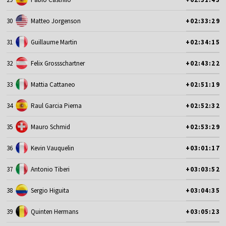
30
Matteo Jorgenson
+02:33:29
31
Guillaume Martin
+02:34:15
32
Felix Grossschartner
+02:43:22
33
Mattia Cattaneo
+02:51:19
34
Raul Garcia Pierna
+02:52:32
35
Mauro Schmid
+02:53:29
36
Kevin Vauquelin
+03:01:17
37
Antonio Tiberi
+03:03:52
38
Sergio Higuita
+03:04:35
39
Quinten Hermans
+03:05:23