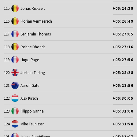
115
Jonas Rickaert
+05:24:39
116
Florian Vermeersch
+05:26:49
117
Benjamin Thomas
+05:27:05
118
Robbe Dhondt
+05:27:16
119
Hugo Page
+05:27:56
120
Joshua Tarling
+05:28:28
121
Aaron Gate
+05:28:56
122
Alex Kirsch
+05:30:05
123
Filippo Ganna
+05:31:00
124
Mike Teunissen
+05:31:58
125
Julian Alaphilippe
+05:33:07