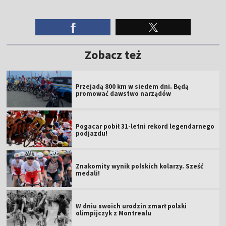
Zobacz też
Przejadą 800 km w siedem dni. Będą
promować dawstwo narządów
Pogacar pobił 31-letni rekord legendarnego
podjazdu!
Znakomity wynik polskich kolarzy. Sześć
medali!
W dniu swoich urodzin zmarł polski
olimpijczyk z Montrealu