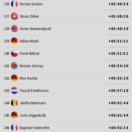
136
Dorian Godon
+05:46:54
137
Silvan Dillier
+05:48:36
138
Soren Waerenskjold
+05:48:38
139
Niklas Markl
+05:51:31
140
Pavel Bittner
+05:51:51
141
Biniam Girmay
+05:54:20
142
Max Kanter
+05:55:29
143
Pascal Eenkhoorn
+05:57:18
144
Jenthe Biermans
+06:01:44
145
John Degenkolb
+06:01:44
146
Baptiste Veistroffer
+06:02:14