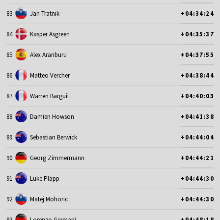
83
Jan Tratnik
+04:34:24
84
Kasper Asgreen
+04:35:37
85
Alex Aranburu
+04:37:55
86
Matteo Vercher
+04:38:44
87
Warren Barguil
+04:40:03
88
Damien Howson
+04:41:38
89
Sebastian Berwick
+04:44:04
90
Georg Zimmermann
+04:44:21
91
Luke Plapp
+04:44:30
92
Matej Mohoric
+04:44:30
93
Lorenzo Germani
+04:48:18