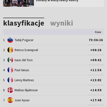
zmiany w klasyfikacji Vuelty
klasyfikacje
wyniki
Czas
1
Tadej Pogacar
73:56:26
2
Remco Evenepoel
+06:26
3
Isaac del Toro
+09:42
4
Paul Seixas
+11:56
5
Lenny Martinez
+13:02
6
Mattias Skjelmose
+14:59
7
Juan Ayuso
+17:48