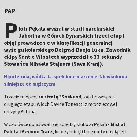
PAP
P
iotr Pękala wygrał w stacji narciarskiej
Jahorina w Górach Dynarskich trzeci etap i
objął prowadzenie w klasyfikacji generalnej
wyścigu kolarskiego Belgrad-Banja Luka. Zawodnik
ekipy Santic-Wibatech wyprzedził o 33 sekundy
Słoweńca Mihaela Stajnara (Sava Kranj).
Hipotermia, wódka i... spełnione marzenie. Niewiadoma
silniejsza od mężczyzn!
Trzecie miejsce,
ze stratą 35 sekund
, zajął zwycięzca
drugiego etapu Włoch Davide Toneatti z młodzieżowej
drużyny Astana.
W czołówce uplasowali się koledzy klubowi Pękali -
Michał
Paluta i Szymon Tracz
, którzy minęli linię mety na piątej i