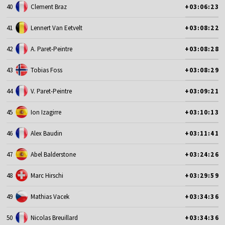
40
Clement Braz
+03:06:23
41
Lennert Van Eetvelt
+03:08:22
42
A. Paret-Peintre
+03:08:28
43
Tobias Foss
+03:08:29
44
V. Paret-Peintre
+03:09:21
45
Ion Izagirre
+03:10:13
46
Alex Baudin
+03:11:41
47
Abel Balderstone
+03:24:26
48
Marc Hirschi
+03:29:59
49
Mathias Vacek
+03:34:36
50
Nicolas Breuillard
+03:34:36