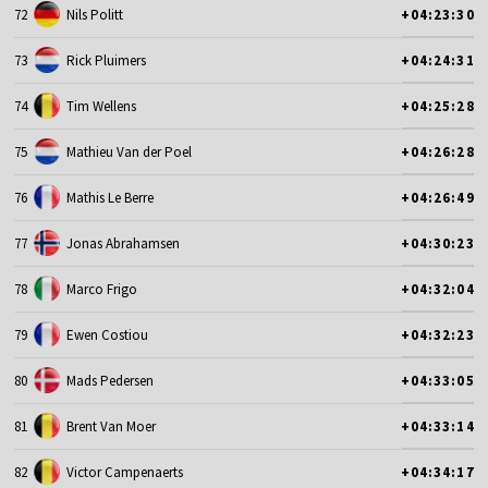
72
Nils Politt
+04:23:30
73
Rick Pluimers
+04:24:31
74
Tim Wellens
+04:25:28
75
Mathieu Van der Poel
+04:26:28
76
Mathis Le Berre
+04:26:49
77
Jonas Abrahamsen
+04:30:23
78
Marco Frigo
+04:32:04
79
Ewen Costiou
+04:32:23
80
Mads Pedersen
+04:33:05
81
Brent Van Moer
+04:33:14
82
Victor Campenaerts
+04:34:17