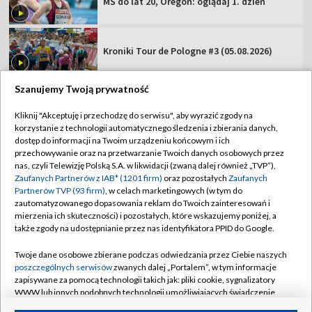
MŚ do lat 20, Oregon: oglądaj 1. dzień
Kroniki Tour de Pologne #3 (05.08.2026)
Szanujemy Twoją prywatność
Kliknij "Akceptuję i przechodzę do serwisu", aby wyrazić zgody na
korzystanie z technologii automatycznego śledzenia i zbierania danych,
TVP
dostęp do informacji na Twoim urządzeniu końcowym i ich
Abonament TVP
Regulamin TVP
przechowywanie oraz na przetwarzanie Twoich danych osobowych przez
nas, czyli Telewizję Polską S.A. w likwidacji (zwaną dalej również „TVP”),
Polityka prywatności
Sklep TVP
Zaufanych Partnerów z IAB* (1201 firm)
oraz pozostałych
Zaufanych
Partnerów TVP (93 firm)
, w celach marketingowych (w tym do
Biuro Reklamy
Moje zgody
zautomatyzowanego dopasowania reklam do Twoich zainteresowań i
mierzenia ich skuteczności) i pozostałych, które wskazujemy poniżej, a
Oferta Handlowa
Biuro reklamy
także zgody na udostępnianie przez nas identyfikatora PPID do Google.
Telegazeta ogłoszenia
Kontakt
Twoje dane osobowe zbierane podczas odwiedzania przez Ciebie naszych
Emisja w TVP
poszczególnych serwisów
zwanych dalej „Portalem”, w tym informacje
zapisywane za pomocą technologii takich jak: pliki cookie, sygnalizatory
Kanały
Rada Programowa
WWW lub innych podobnych technologii umożliwiających świadczenie
dopasowanych i bezpiecznych usług, personalizację treści oraz reklam,
Ogłoszenia przetargowe