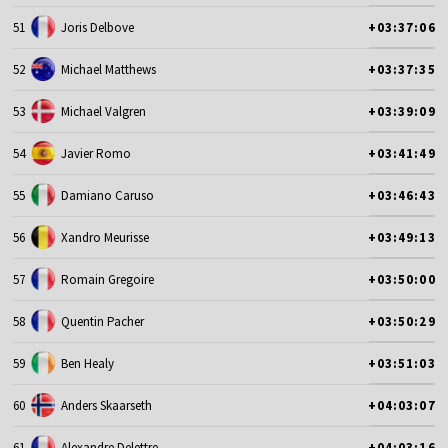
51
Joris Delbove
+03:37:06
52
Michael Matthews
+03:37:35
53
Michael Valgren
+03:39:09
54
Javier Romo
+03:41:49
55
Damiano Caruso
+03:46:43
56
Xandro Meurisse
+03:49:13
57
Romain Gregoire
+03:50:00
58
Quentin Pacher
+03:50:29
59
Ben Healy
+03:51:03
60
Anders Skaarseth
+04:03:07
61
Alexandre Delettre
+04:03:16