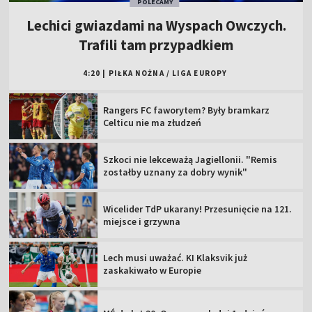
POLECAMY
Lechici gwiazdami na Wyspach Owczych.
Trafili tam przypadkiem
4:20
|
PIŁKA NOŻNA
/
LIGA EUROPY
Rangers FC faworytem? Były bramkarz
Celticu nie ma złudzeń
Szkoci nie lekceważą Jagiellonii. "Remis
zostałby uznany za dobry wynik"
Wicelider TdP ukarany! Przesunięcie na 121.
miejsce i grzywna
Lech musi uważać. KI Klaksvik już
zaskakiwało w Europie