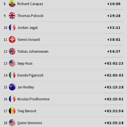
8
Richard Carapaz
+20:00
9
Thomas Pidcock
+29:28
10
Jordan Jegat
+33:21
11
Yannis Voisard
+38:02
12
Tobias Johannessen
+56:37
13
Sepp Kuss
+01:02:23
14
Davide Piganzoli
+01:03:43
15
Jai Hindley
+01:23:28
16
Nicolas Prodhomme
+01:25:01
17
Tiesj Benoot
+01:32:56
18
Quinn Simmons
+01:35:28