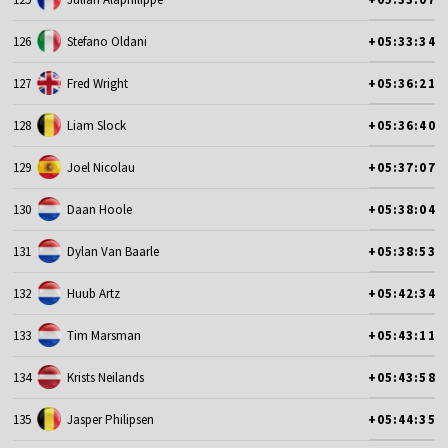
126
Stefano Oldani
+05:33:34
127
Fred Wright
+05:36:21
128
Liam Slock
+05:36:40
129
Joel Nicolau
+05:37:07
130
Daan Hoole
+05:38:04
131
Dylan Van Baarle
+05:38:53
132
Huub Artz
+05:42:34
133
Tim Marsman
+05:43:11
134
Krists Neilands
+05:43:58
135
Jasper Philipsen
+05:44:35