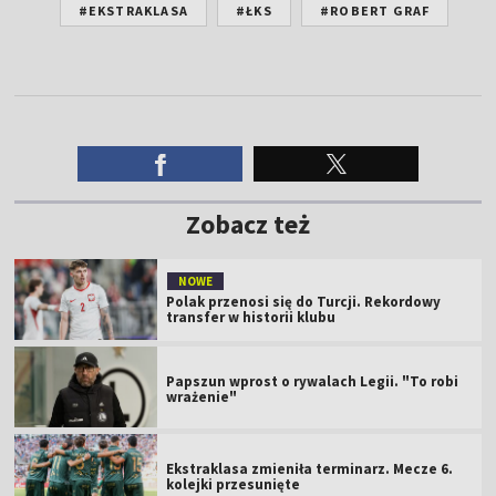
#EKSTRAKLASA
#ŁKS
#ROBERT GRAF
Zobacz też
NOWE
Polak przenosi się do Turcji. Rekordowy
transfer w historii klubu
Papszun wprost o rywalach Legii. "To robi
wrażenie"
Ekstraklasa zmieniła terminarz. Mecze 6.
kolejki przesunięte