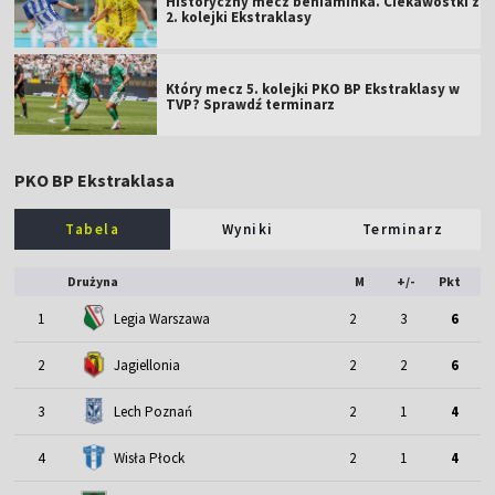
Historyczny mecz beniaminka. Ciekawostki z
2. kolejki Ekstraklasy
Który mecz 5. kolejki PKO BP Ekstraklasy w
TVP? Sprawdź terminarz
PKO BP Ekstraklasa
Tabela
Wyniki
Terminarz
Drużyna
M
+/-
Pkt
1
Legia Warszawa
2
3
6
2
Jagiellonia
2
2
6
3
Lech Poznań
2
1
4
4
Wisła Płock
2
1
4