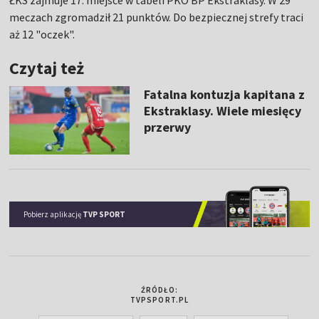
ŁKS zajmuje 17. miejsce w tabeli PKO BP Ekstraklasy. W 29
meczach zgromadził 21 punktów. Do bezpiecznej strefy traci
aż 12 "oczek".
Czytaj też
Fatalna kontuzja kapitana z
Ekstraklasy. Wiele miesięcy
przerwy
Pobierz aplikację
TVP SPORT
ŹRÓDŁO:
TVPSPORT.PL