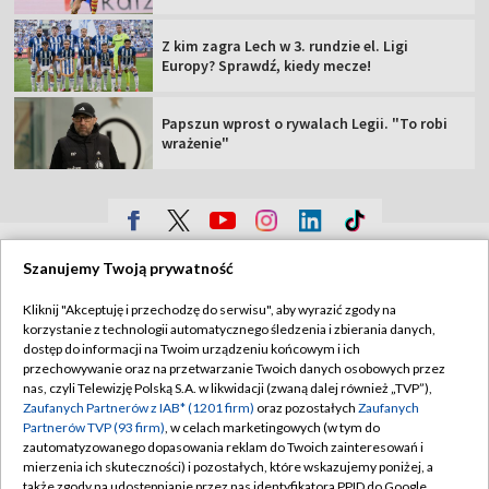
Z kim zagra Lech w 3. rundzie el. Ligi
Europy? Sprawdź, kiedy mecze!
Papszun wprost o rywalach Legii. "To robi
wrażenie"
TVP
Szanujemy Twoją prywatność
Abonament TVP
Regulamin TVP
Kliknij "Akceptuję i przechodzę do serwisu", aby wyrazić zgody na
Polityka prywatności
Sklep TVP
korzystanie z technologii automatycznego śledzenia i zbierania danych,
dostęp do informacji na Twoim urządzeniu końcowym i ich
Biuro Reklamy
Moje zgody
przechowywanie oraz na przetwarzanie Twoich danych osobowych przez
nas, czyli Telewizję Polską S.A. w likwidacji (zwaną dalej również „TVP”),
Oferta Handlowa
Biuro reklamy
Zaufanych Partnerów z IAB* (1201 firm)
oraz pozostałych
Zaufanych
Partnerów TVP (93 firm)
, w celach marketingowych (w tym do
Telegazeta ogłoszenia
Kontakt
zautomatyzowanego dopasowania reklam do Twoich zainteresowań i
Emisja w TVP
mierzenia ich skuteczności) i pozostałych, które wskazujemy poniżej, a
także zgody na udostępnianie przez nas identyfikatora PPID do Google.