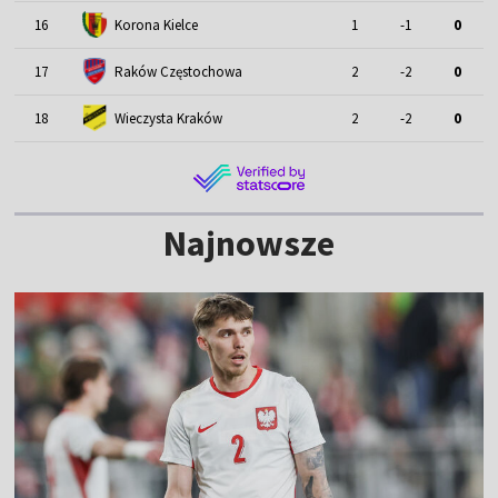
16
Korona Kielce
1
-1
0
17
Raków Częstochowa
2
-2
0
18
Wieczysta Kraków
2
-2
0
Najnowsze