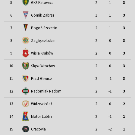
5
GKS Katowice
2
1
3
6
Górnik Zabrze
1
1
3
7
Pogoń Szczecin
2
1
3
8
Zagłębie Lubin
2
0
3
9
Wisła Kraków
2
0
3
Śląsk Wrocław
10
2
0
3
11
Piast Gliwice
2
-1
3
12
Radomiak Radom
2
-1
3
13
Widzew Łódź
2
0
2
Motor Lublin
14
2
-1
1
15
Cracovia
2
-2
1