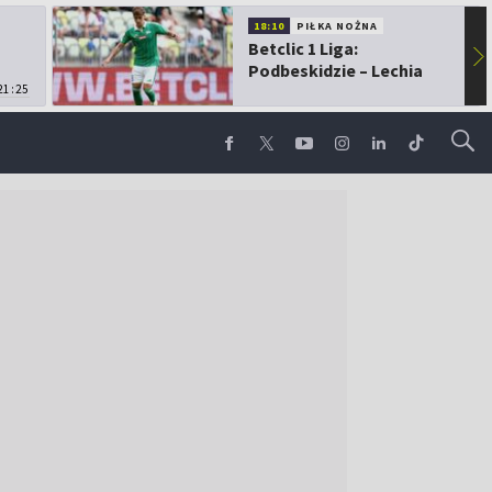
18:10
PIŁKA NOŻNA
Betclic 1 Liga:
▶
Podbeskidzie – Lechia
21:25
Gdańsk