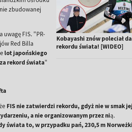
alnie zbudowanej
ca uwagę FIS. "PR-
Kobayashi znów poleciał da
ów Red Billa
rekordu świata! [WIDEO]
le
lot japońskiego
za rekord świata
"
fta
 że
FIS nie zatwierdzi rekordu, gdyż nie w smak jej
ydarzeniu, a nie organizowanym przez ni
ą.
y świata to, w przypadku pań, 230,5 m Norweżki 