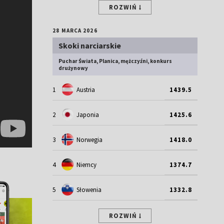
ROZWIŃ
28 MARCA 2026
Skoki narciarskie
Puchar Świata, Planica, mężczyźni, konkurs
drużynowy
1
Austria
1439.5
2
Japonia
1425.6
3
Norwegia
1418.0
4
Niemcy
1374.7
5
Słowenia
1332.8
ROZWIŃ