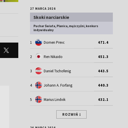
27 MARCA 2026
Skoki narciarskie
Puchar Świata, Planica, mężczyźni, konkurs
indywidualny
1
Domen Prevc
471.4
2
Ren Nikaido
451.3
3
Daniel Tschofenig
443.5
4
Johann A. Forfang
440.3
5
Marius Lindvik
432.1
ROZWIŃ
26 MARCA 2026