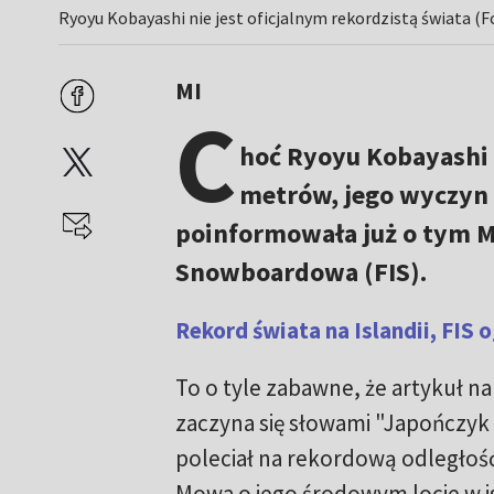
Ryoyu Kobayashi nie jest oficjalnym rekordzistą świata (F
MI
C
hoć Ryoyu Kobayashi 
metrów, jego wyczyn n
poinformowała już o tym M
Snowboardowa (FIS).
Rekord świata na Islandii, FIS 
To o tyle zabawne, że artykuł na
zaczyna się słowami "Japończyk
poleciał na rekordową odległość 
Mowa o jego środowym locie w 