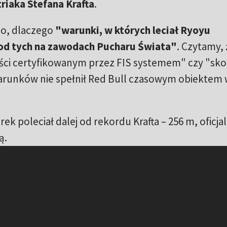
riaka Stefana Krafta
.
o, dlaczego
"warunki, w których leciał Ryoyu
 od tych na zawodach Pucharu Świata"
. Czytamy, 
ości certyfikowanym przez FIS systemem" czy "sko
arunków nie spełnił Red Bull czasowym obiektem
ek poleciał dalej od rekordu Krafta – 256 m, oficjal
ą.