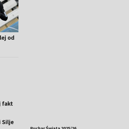
lej od
 fakt
Silje
Puchar Świata 2025/26