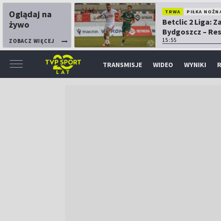
Oglądaj na
TRWA
PIŁKA NOŻN
Betclic 2 Liga: 
żywo
Bydgoszcz – Re
15:55
ZOBACZ WIĘCEJ
TRANSMISJE
WIDEO
WYNIKI
R