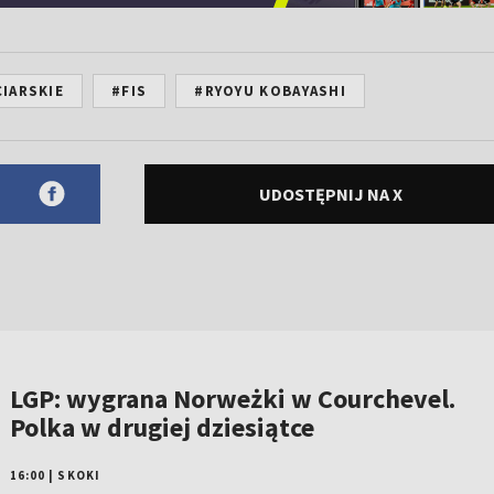
IARSKIE
#FIS
#RYOYU KOBAYASHI
UDOSTĘPNIJ NA X
LGP: wygrana Norweżki w Courchevel.
Polka w drugiej dziesiątce
16:00
|
SKOKI