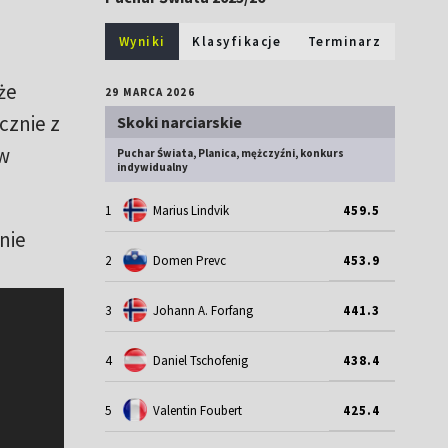
Wyniki
Klasyfikacje
Terminarz
że
29 MARCA 2026
cznie z
Skoki narciarskie
 w
Puchar Świata, Planica, mężczyźni, konkurs
indywidualny
1
Marius Lindvik
459.5
nie
2
Domen Prevc
453.9
3
Johann A. Forfang
441.3
4
Daniel Tschofenig
438.4
5
Valentin Foubert
425.4