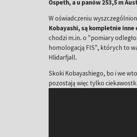
Ospeth, a u panów 253,5 m Aust
W oświadczeniu wyszczególnion
Kobayashi, są kompletnie inne
chodzi m.in. o "pomiary odległ
homologacją FIS", których to w
Hlidarfjall.
Skoki Kobayashiego, bo i we wtor
pozostają więc tylko ciekawostk