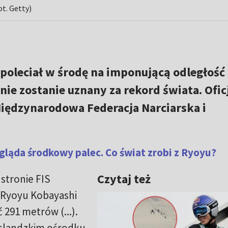
ot. Getty)
poleciał w środę na imponującą odległość
ie zostanie uznany za rekord świata. Ofic
iędzynarodowa Federacja Narciarska i
ogląda środkowy palec. Co świat zrobi z Ryoyu?
Czytaj też
 stronie FIS
 Ryoyu Kobayashi
291 metrów (...).
islandzkim ośrodku