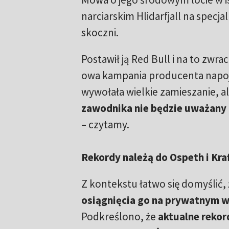
narciarskim Hlidarfjall na specj
skoczni.
Postawił ją Red Bull i na to zwra
owa kampania producenta napoj
wywołała wielkie zamieszanie, a
zawodnika nie będzie uważany 
– czytamy.
Rekordy należą do Ospeth i Kra
Z kontekstu łatwo się domyślić,
osiągnięcia go na prywatnym w
Podkreślono, że
aktualne rekord