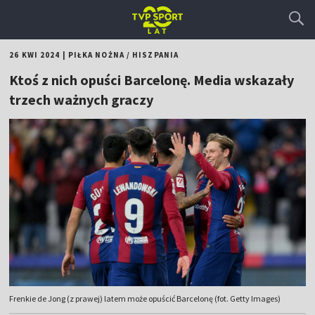
26 KWI 2024
|
PIŁKA NOŻNA
/
HISZPANIA
Ktoś z nich opuści Barcelonę. Media wskazały
trzech ważnych graczy
Frenkie de Jong (z prawej) latem może opuścić Barcelonę (fot. Getty Images)