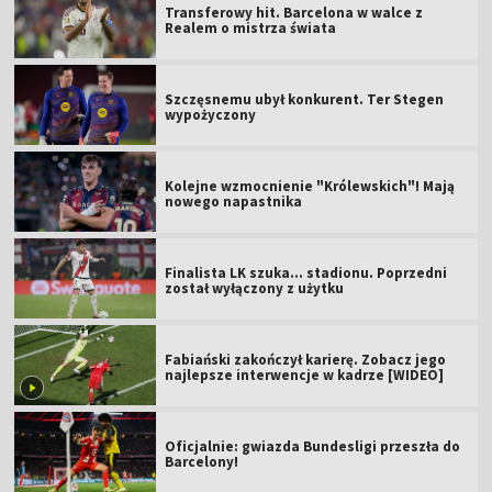
Transferowy hit. Barcelona w walce z
Realem o mistrza świata
Szczęsnemu ubył konkurent. Ter Stegen
wypożyczony
Kolejne wzmocnienie "Królewskich"! Mają
nowego napastnika
Finalista LK szuka... stadionu. Poprzedni
został wyłączony z użytku
Fabiański zakończył karierę. Zobacz jego
najlepsze interwencje w kadrze [WIDEO]
Oficjalnie: gwiazda Bundesligi przeszła do
Barcelony!