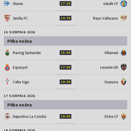
Alaves
Getafe CF
17:30
Sevilla FC
Rayo Vallecano
19:30
16 SIERPNIA 2026
Piłka nożna
Racing Santander
Villarreal
15:00
Espanyol
Levante UD
17:00
Celta Vigo
Osasuna
19:30
17 SIERPNIA 2026
Piłka nożna
Deportivo La Coruña
Elche CF
19:00
19 SIERPNIA 2026