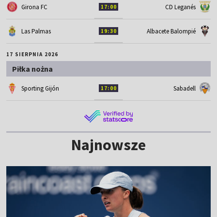
Girona FC
CD Leganés
17:00
Las Palmas
Albacete Balompié
19:30
17 SIERPNIA 2026
Piłka nożna
Sporting Gijón
Sabadell
17:00
Najnowsze