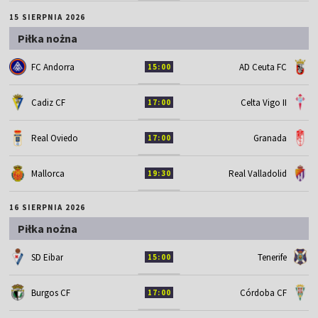
15 SIERPNIA 2026
Piłka nożna
FC Andorra
AD Ceuta FC
15:00
Cadiz CF
Celta Vigo II
17:00
Real Oviedo
Granada
17:00
Mallorca
Real Valladolid
19:30
16 SIERPNIA 2026
Piłka nożna
SD Eibar
Tenerife
15:00
Burgos CF
Córdoba CF
17:00