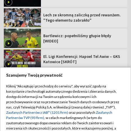
Lech ze skromną zaliczką przed rewanżem.
"Tego elementu zabrakło"
Bartlewicz: popełniliśmy głupie błędy
[WIDEO]
El. Ligi Konferencji: Hapoel Tel Awiw – GKS
Katowice [SKRÓT]
Szanujemy Twoją prywatność
Kliknij "Akceptuję i przechodzę do serwisu", aby wyrazić zgody na
korzystanie z technologii automatycznego śledzenia i zbierania danych,
TVP
dostęp do informacji na Twoim urządzeniu końcowym i ich
Abonament TVP
Regulamin TVP
przechowywanie oraz na przetwarzanie Twoich danych osobowych przez
nas, czyli Telewizję Polską S.A. w likwidacji (zwaną dalej również „TVP”),
Polityka prywatności
Sklep TVP
Zaufanych Partnerów z IAB* (1201 firm)
oraz pozostałych
Zaufanych
Partnerów TVP (93 firm)
, w celach marketingowych (w tym do
Biuro Reklamy
Moje zgody
zautomatyzowanego dopasowania reklam do Twoich zainteresowań i
mierzenia ich skuteczności) i pozostałych, które wskazujemy poniżej, a
Oferta Handlowa
Biuro reklamy