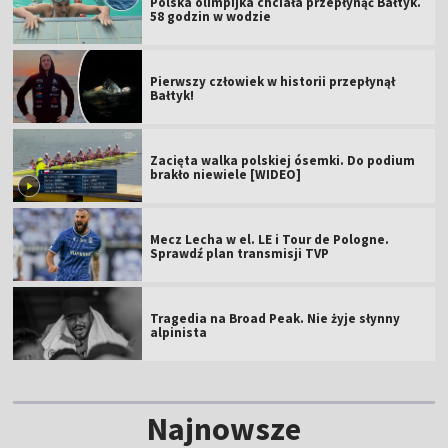
Polska olimpijka chciała przepłynąć Bałtyk.
58 godzin w wodzie
Pierwszy człowiek w historii przepłynął
Bałtyk!
Zacięta walka polskiej ósemki. Do podium
brakło niewiele [WIDEO]
Mecz Lecha w el. LE i Tour de Pologne.
Sprawdź plan transmisji TVP
Tragedia na Broad Peak. Nie żyje słynny
alpinista
Najnowsze