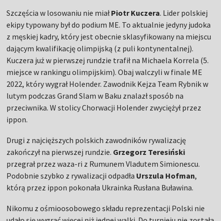
Szczęścia w losowaniu nie miał
Piotr Kuczera
. Lider polskiej
ekipy typowany był do podium ME. To aktualnie jedyny judoka
z męskiej kadry, który jest obecnie sklasyfikowany na miejscu
dającym kwalifikację olimpijską (z puli kontynentalnej).
Kuczera już w pierwszej rundzie trafił na Michaela Korrela (5.
miejsce w rankingu olimpijskim). Obaj walczyli w finale ME
2022, który wygrał Holender. Zawodnik Kejza Team Rybnik w
lutym podczas Grand Slam w Baku znalazł sposób na
przeciwnika. W stolicy Chorwacji Holender zwyciężył przez
ippon.
Drugi z najcięższych polskich zawodników rywalizację
zakończył na pierwszej rundzie.
Grzegorz Teresiński
przegrał przez waza-ri z Rumunem Vladutem Simionescu.
Podobnie szybko z rywalizacji odpadła
Urszula Hofman
,
którą przez ippon pokonała Ukrainka Rusłana Buławina.
Nikomu z ośmioosobowego składu reprezentacji Polski nie
udało się wygrać więcej niż jednej walki. Do turnieju nie została