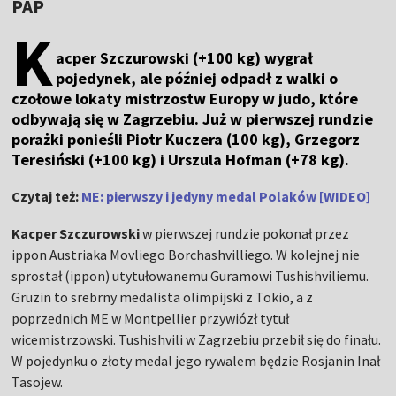
PAP
K
acper Szczurowski (+100 kg) wygrał
pojedynek, ale później odpadł z walki o
czołowe lokaty mistrzostw Europy w judo, które
odbywają się w Zagrzebiu. Już w pierwszej rundzie
porażki ponieśli Piotr Kuczera (100 kg), Grzegorz
Teresiński (+100 kg) i Urszula Hofman (+78 kg).
Czytaj też:
ME: pierwszy i jedyny medal Polaków [WIDEO]
Kacper Szczurowski
w pierwszej rundzie pokonał przez
ippon Austriaka Movliego Borchashvilliego. W kolejnej nie
sprostał (ippon) utytułowanemu Guramowi Tushishviliemu.
Gruzin to srebrny medalista olimpijski z Tokio, a z
poprzednich ME w Montpellier przywiózł tytuł
wicemistrzowski. Tushishvili w Zagrzebiu przebił się do finału.
W pojedynku o złoty medal jego rywalem będzie Rosjanin Inał
Tasojew.