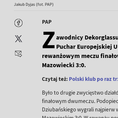
Jakub Dyjas (fot. PAP)
PAP
Z
awodnicy Dekorglassu 
Puchar Europejskiej U
rewanżowym meczu finałow
Mazowiecki 3:0.
Czytaj też:
Polski klub po raz t
Było to drugie zwycięstwo dział
finałowym dwumeczu. Podopiecz
Dziubańskiego wygrali najpierw 
Mazowieckim 3:0. W rewanżu pow