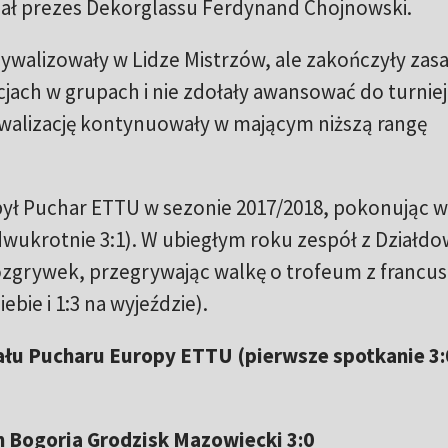
ał prezes Dekorglassu Ferdynand Chojnowski.
rywalizowały w Lidze Mistrzów, ale zakończyły zas
jach w grupach i nie zdołały awansować do turnie
walizację kontynuowały w mającym niższą rangę
był Puchar ETTU w sezonie 2017/2018, pokonując 
(dwukrotnie 3:1). W ubiegłym roku zespół z Działd
rozgrywek, przegrywając walkę o trofeum z francu
bie i 1:3 na wyjeździe).
u Pucharu Europy ETTU (pierwsze spotkanie 3:
 Bogoria Grodzisk Mazowiecki 3:0