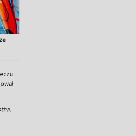
ze
meczu
tował
otha.