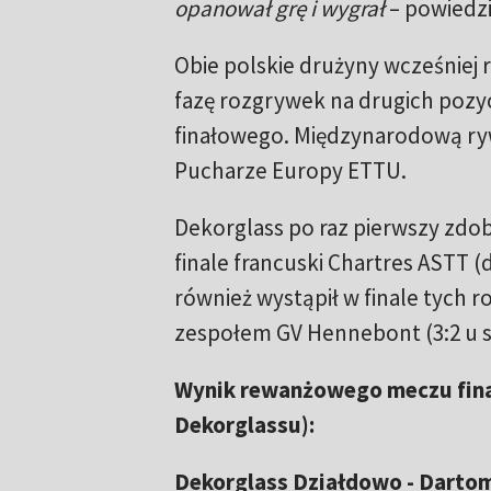
opanował grę i wygrał
–
powiedzi
Obie polskie drużyny wcześniej 
fazę rozgrywek na drugich pozyc
finałowego. Międzynarodową ry
Pucharze Europy ETTU.
Dekorglass po raz pierwszy zdo
finale francuski Chartres ASTT 
również wystąpił w finale tych 
zespołem GV Hennebont (3:2 u sie
Wynik rewanżowego meczu finał
Dekorglassu):
Dekorglass Działdowo - Dartom