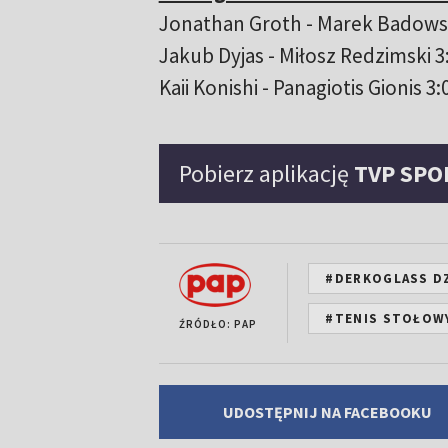
Jonathan Groth - Marek Badowski 3
Jakub Dyjas - Miłosz Redzimski 3:2 
Kaii Konishi - Panagiotis Gionis 3:0
Pobierz aplikację
TVP SPO
#DERKOGLASS D
#TENIS STOŁOW
ŹRÓDŁO: PAP
UDOSTĘPNIJ NA FACEBOOKU