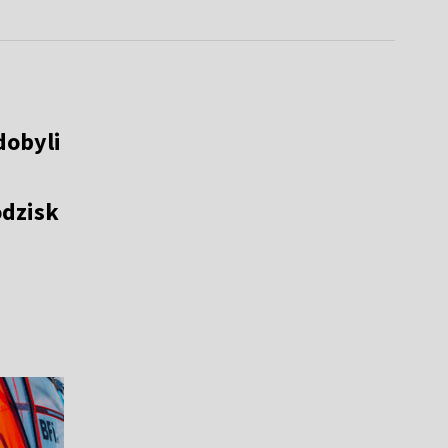
dobyli
odzisk