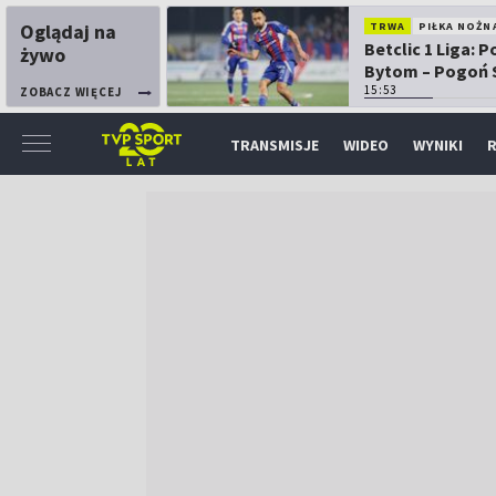
Oglądaj na
TRWA
PIŁKA NOŻN
Betclic 1 Liga: P
żywo
Bytom – Pogoń 
15:53
ZOBACZ WIĘCEJ
TRANSMISJE
WIDEO
WYNIKI
R