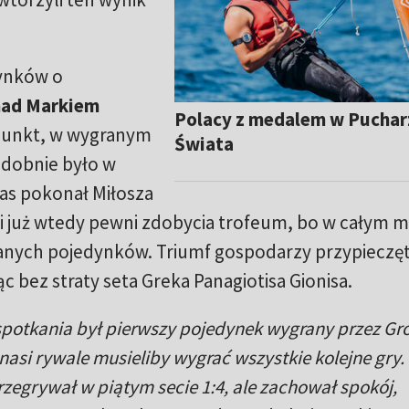
ynków o
nad Markiem
Polacy z medalem w Puchar
punkt, w wygranym
Świata
odobnie było w
jas pokonał Miłosza
li już wtedy pewni zdobycia trofeum, bo w całym 
anych pojedynków. Triumf gospodarzy przypieczę
c bez straty seta Greka Panagiotisa Gionisa.
spotkania był pierwszy pojedynek wygrany przez Gr
 nasi rywale musieliby wygrać wszystkie kolejne gry.
przegrywał w piątym secie 1:4, ale zachował spokój,