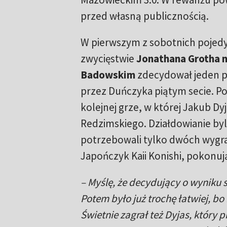
przed własną publicznością.
W pierwszym z sobotnich pojed
zwycięstwie
Jonathana Grotha 
Badowskim
zdecydował jeden 
przez Duńczyka piątym secie. P
kolejnej grze, w której Jakub Dy
Redzimskiego. Działdowianie by
potrzebowali tylko dwóch wygr
Japończyk Kaii Konishi, pokonują
–
Myślę, że decydujący o wyniku 
Potem było już trochę łatwiej, bo
Świetnie zagrał też Dyjas, który 