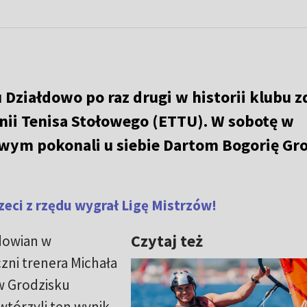
Działdowo po raz drugi w historii klubu z
nii Tenisa Stołowego (ETTU). W sobotę w
ym pokonali u siebie Dartom Bogorię Gr
rzeci z rzędu wygrał Ligę Mistrzów!
Czytaj też
dowian w
ni trenera Michała
w Grodzisku
tórzyli ten wynik