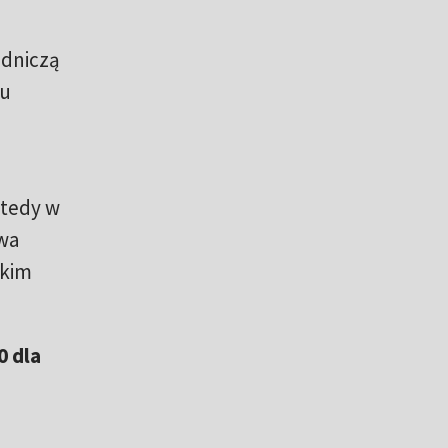
adniczą
ju
wtedy w
owa
skim
0 dla