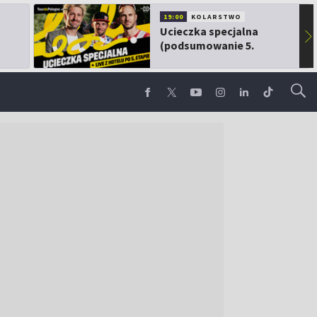
19:00
KOLARSTWO
Ucieczka specjalna
▶
(podsumowanie 5.
etapu TdP)