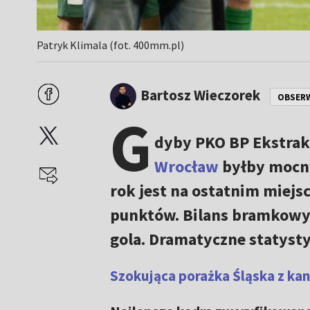
Patryk Klimala (fot. 400mm.pl)
Bartosz Wieczorek
OBSER
G
dyby PKO BP Ekstrak
Wrocław
byłby mocny
rok jest na ostatnim miejs
punktów. Bilans bramkowy: 
gola. Dramatyczne statystyk
Szokująca porażka Śląska z k