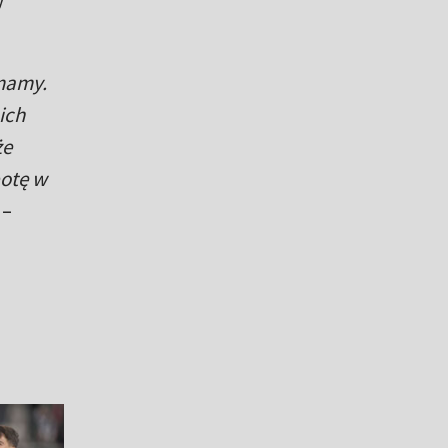
 mamy.
ich
że
botę w
–