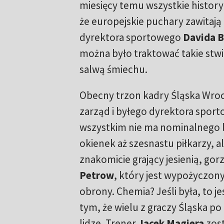
miesięcy temu wszystkie history
że europejskie puchary zawitają
dyrektora sportowego
Davida B
można było traktować takie stw
salwą śmiechu.
Obecny trzon kadry Śląska Wroc
zarząd i byłego dyrektora spor
wszystkim nie ma nominalnego 
okienek aż szesnastu piłkarzy, 
znakomicie grający jesienią, gor
Petrow
, który jest wypożyczony 
obrony. Chemia? Jeśli była, to j
tym, że wielu z graczy Śląska po
lidze. Trener
Jacek Magiera
zost