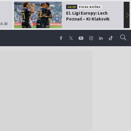
16:25
PIŁKA NOŻNA
El. Ligi Europy: Lech
▶
Poznań – KI Klaksvik
16:20