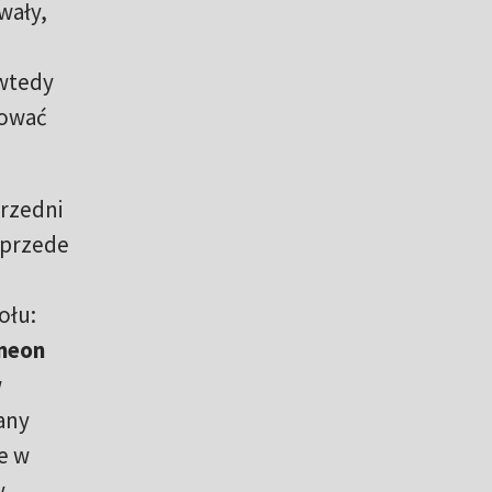
wały,
 wtedy
gować
rzedni
o przede
ołu:
meon
w
any
e w
y