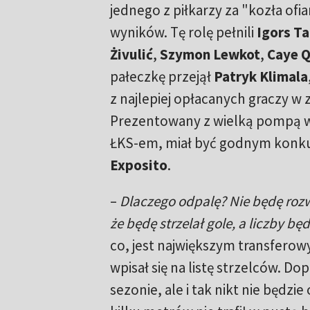
jednego z piłkarzy za "kozła ofi
wyników. Tę rolę pełnili
Igors T
Żivulić
,
Szymon Lewkot
,
Caye Q
pałeczkę przejął
Patryk Klimala
z najlepiej opłacanych graczy w 
Prezentowany z wielką pompą w
ŁKS-em, miał być godnym konk
Exposito
.
–
Dlaczego odpalę? Nie będę rozw
że będę strzelał gole, a liczby bę
co, jest największym transferow
wpisał się na listę strzelców. D
sezonie, ale i tak nikt nie będz