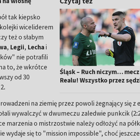
Czytaj też
 na wiosnę
ół tak kiepsko
kolejki wiceliderem
zy też o słabym
wa
,
Legii
,
Lecha
i
ków" nie potrafili
na to, że wkrótce
Śląsk – Ruch niczym… mecz
erwszy od 30
Realu! Wszystko przez sędz
2.
prowadzeni na ziemię przez powoli żegnający się z e
dołali wywalczyć w dwumeczu zaledwie punkcik (2:
żce marzenia o mistrzostwie należy odłożyć na półk
ie wydaje się to "mission impossible", choć jeszcze