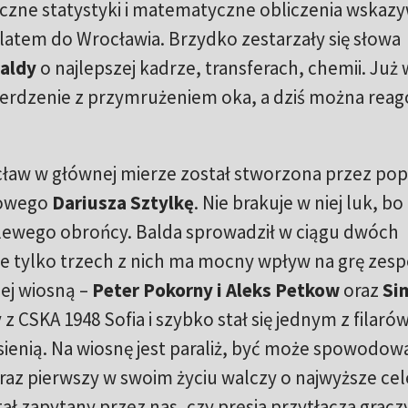
czne statystyki i matematyczne obliczenia wskazy
 latem do Wrocławia. Brzydko zestarzały się słowa
aldy
o najlepszej kadrze, transferach, chemii. Już
ierdzenie z przymrużeniem oka, a dziś można rea
ław w głównej mierze został stworzona przez pop
towego
Dariusza Sztylkę
. Nie brakuje w niej luk, b
lewego obrońcy. Balda sprowadził w ciągu dwóch
ale tylko trzech z nich ma mocny wpływ na grę zesp
zej wiosną –
Peter Pokorny i Aleks Petkow
oraz
Si
z CSKA 1948 Sofia i szybko stał się jednym z filaró
esienią. Na wiosnę jest paraliż, być może spowodow
 raz pierwszy w swoim życiu walczy o najwyższe cel
ał zapytany przez nas, czy presja przytłacza gracz