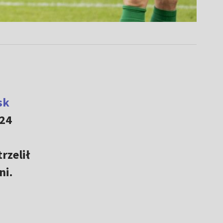
sk
24
rzelił
ni.