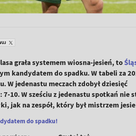
WUJ
lasa grała systemem wiosna-jesień, to
Ślą
m kandydatem do spadku. W tabeli za 20
cu. W jedenastu meczach zdobył dziesięć
7-10. W sześciu z jedenastu spotkań nie st
i, jak na zespół, który był mistrzem jesie
andydatem do spadku!