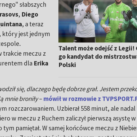
arnego" słabszych
arasovs
,
Diego
uintana
, a teraz
, który jest jednym
zespole.
Talent może odejść z Legii!
 trakcie meczu z
go kandydat do mistrzostw
urentem dla
Erika
Polski
odził się, dlaczego będę dobrze grał. Jestem przek
dą mnie broniły
–
mówił w rozmowie z TVPSPORT.P
ym rozczarowaniem. Uzbierał 558 minut, ale nadal 
opiero w meczu z Ruchem zaliczył pierwszą asystę w
ie o tym pamiętał. W samej końcówce meczu z Niebie