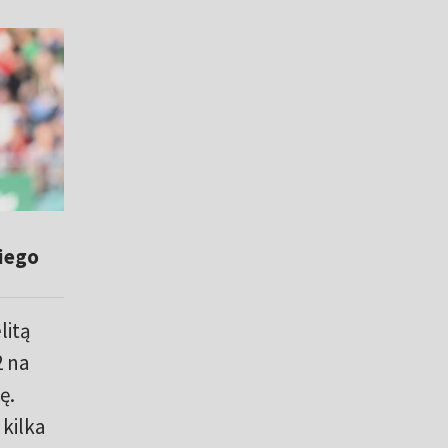
iego
litą
2 na
ę.
 kilka