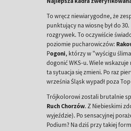
Najlepsza kadra zweryfikowana
To wręcz niewiarygodne, że zesp
punktujący na wiosnę był do 30. 
rozgrywek. To oczywiście świadc
poziomie pucharowiczów:
Rako
P
ogoni
, którzy w "wyścigu ślima
dogonić WKS-u. Wiele wskazuje 
ta sytuacja się zmieni. Po raz pi
września Śląsk wypadł poza Top 
Trójkolorowi zostali brutalnie s
Ruch Chorzów
. Z Niebieskimi z
wyjeździe). Po sensacyjnej pora
Podium? Na dziś przy takiej form