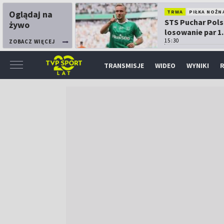
Oglądaj na
TRWA
PIŁKA NOŻN
STS Puchar Pols
żywo
losowanie par 1.
15:30
ZOBACZ WIĘCEJ
TRANSMISJE
WIDEO
WYNIKI
R