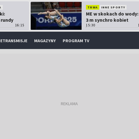
A
TRWA
INNE SPORTY
ki:
ME w skokach do wody:
 rundy
3 m synchro kobiet
16:15
15:30
ETRANSMISJE
MAGAZYNY
PROGRAM TV