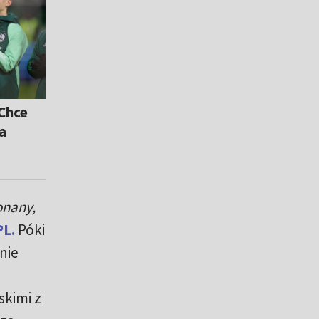
 Chce
a
onany,
L.
Póki
nie
skimi z