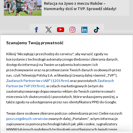
Relacja na żywo z meczu Raków –
Hammarby dziś w TVP. Sprawdź składy!
TVP
Szanujemy Twoją prywatność
Abonament TVP
Regulamin TVP
Kliknij "Akceptuję i przechodzę do serwisu", aby wyrazić zgody na
Polityka prywatności
Sklep TVP
korzystanie z technologii automatycznego śledzenia i zbierania danych,
dostęp do informacji na Twoim urządzeniu końcowym i ich
Biuro Reklamy
Moje zgody
przechowywanie oraz na przetwarzanie Twoich danych osobowych przez
nas, czyli Telewizję Polską S.A. w likwidacji (zwaną dalej również „TVP”),
Oferta Handlowa
Biuro reklamy
Zaufanych Partnerów z IAB* (1201 firm)
oraz pozostałych
Zaufanych
Partnerów TVP (93 firm)
, w celach marketingowych (w tym do
Telegazeta ogłoszenia
Kontakt
zautomatyzowanego dopasowania reklam do Twoich zainteresowań i
Emisja w TVP
mierzenia ich skuteczności) i pozostałych, które wskazujemy poniżej, a
także zgody na udostępnianie przez nas identyfikatora PPID do Google.
Kanały
Rada Programowa
Twoje dane osobowe zbierane podczas odwiedzania przez Ciebie naszych
Ogłoszenia przetargowe
poszczególnych serwisów
zwanych dalej „Portalem”, w tym informacje
©2026 Telewizja Polska Spółka Akcyjna w likwidacji
zapisywane za pomocą technologii takich jak: pliki cookie, sygnalizatory
Akademia Telewizyjna
WWW lub innych podobnych technologii umożliwiających świadczenie