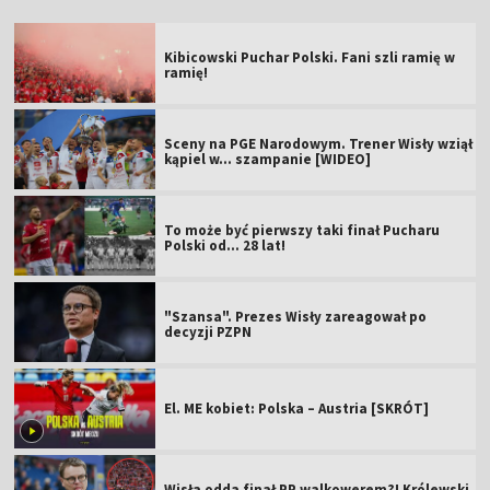
Kibicowski Puchar Polski. Fani szli ramię w
ramię!
Sceny na PGE Narodowym. Trener Wisły wziął
kąpiel w... szampanie [WIDEO]
To może być pierwszy taki finał Pucharu
Polski od... 28 lat!
"Szansa". Prezes Wisły zareagował po
decyzji PZPN
El. ME kobiet: Polska – Austria [SKRÓT]
Wisła odda finał PP walkowerem?! Królewski