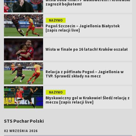
zagroził bojkotem!
NA ŻYWO
Pogoń Szczecin – Jagiellonia Białystok
[zapis relacji live]
Wisła w finale po 16 latach! Kraków oszalał
Relacja z półfinału Pogoń – Jagiellonia w
TVP. Sprawdź składy na mecz
NA ŻYWO
Błyskawiczny gol w Krakowie! Śledź relację z
meczu [zapis relacji live]
STS Puchar Polski
02 WRZEŚNIA 2026