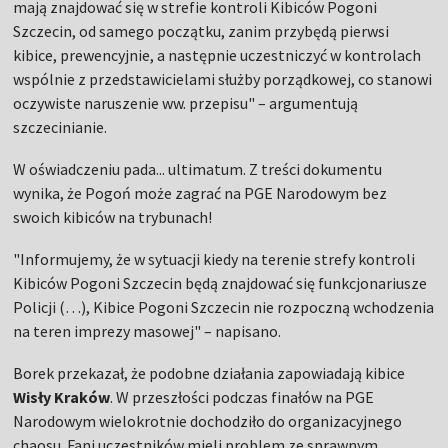
mają znajdować się w strefie kontroli Kibiców Pogoni
Szczecin, od samego początku, zanim przybędą pierwsi
kibice, prewencyjnie, a następnie uczestniczyć w kontrolach
wspólnie z przedstawicielami służby porządkowej, co stanowi
oczywiste naruszenie ww. przepisu" – argumentują
szczecinianie.
W oświadczeniu pada... ultimatum. Z treści dokumentu
wynika, że Pogoń może zagrać na PGE Narodowym bez
swoich kibiców na trybunach!
"Informujemy, że w sytuacji kiedy na terenie strefy kontroli
Kibiców Pogoni Szczecin będą znajdować się funkcjonariusze
Policji (…), Kibice Pogoni Szczecin nie rozpoczną wchodzenia
na teren imprezy masowej" – napisano.
Borek przekazał, że podobne działania zapowiadają kibice
Wisły Kraków
. W przeszłości podczas finałów na PGE
Narodowym wielokrotnie dochodziło do organizacyjnego
chaosu. Fani uczestników mieli problem ze sprawnym