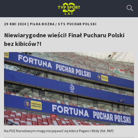
29 KWI 2024
|
PIŁKA NOŻNA
/
STS PUCHAR POLSKI
Niewiarygodne wieści! Finał Pucharu Polski
bez kibiców?!
Na PGE Narodowym mogą nie pojawić się kibice Pogoni i Wisły (fot. PAP)