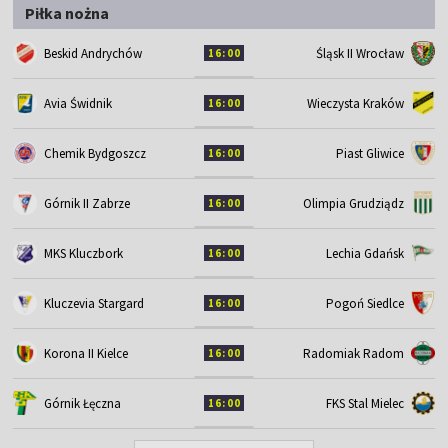
Piłka nożna
Śląsk II Wrocław
Beskid Andrychów
16:00
Avia Świdnik
Wieczysta Kraków
16:00
Chemik Bydgoszcz
Piast Gliwice
16:00
Górnik II Zabrze
Olimpia Grudziądz
16:00
MKS Kluczbork
Lechia Gdańsk
16:00
Kluczevia Stargard
Pogoń Siedlce
16:00
Korona II Kielce
Radomiak Radom
16:00
Górnik Łęczna
FKS Stal Mielec
16:00