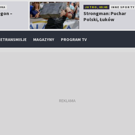
YKA
JUTRO, 05:45
INNE SPORTY
egon –
Strongman: Puchar
Polski, Łuków
ETRANSMISJE
MAGAZYNY
PROGRAM TV