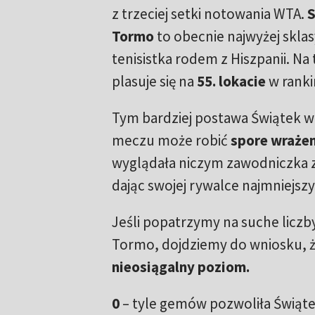
z trzeciej setki notowania WTA.
S
Tormo
to obecnie najwyżej skla
tenisistka rodem z Hiszpanii. N
plasuje się na
55. lokacie
w ranki
Tym bardziej postawa Świątek 
meczu może robić
spore wrażen
wyglądała niczym zawodniczka z 
dając swojej rywalce najmniejs
Jeśli popatrzymy na suche liczb
Tormo, dojdziemy do wniosku, ż
nieosiągalny poziom.
0
–
tyle gemów pozwoliła Świąte