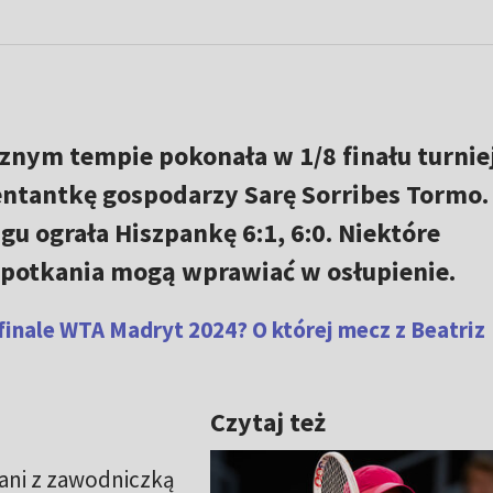
nym tempie pokonała w 1/8 finału turnie
ntantkę gospodarzy Sarę Sorribes Tormo.
u ograła Hiszpankę 6:1, 6:0. Niektóre
 spotkania mogą wprawiać w osłupienie.
finale WTA Madryt 2024? O której mecz z Beatriz
Czytaj też
 ani z zawodniczką