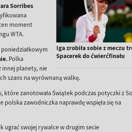
ara Sorribes
syfikowana
a ten moment
ngu WTA.
Iga zrobiła sobie z meczu tr
w poniedziałkowym
Spacerek do ćwierćfinału
ie.
Polka
innej planety, nie
zych szans na wyrównaną walkę.
y, które zanotowała Świątek podczas potyczki z So
e polska zawodniczka naprawdę wspięła się na
k ugrać swojej rywalce w drugim secie