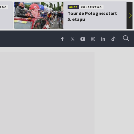
RDC
08:55
KOLARSTWO
Tour de Pologne: start
▶
5. etapu