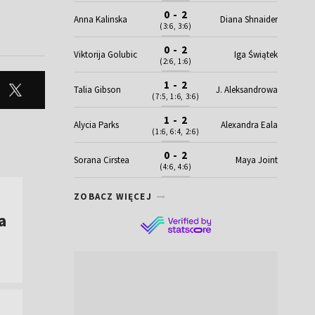
0 - 2
Anna Kalinska
Diana Shnaider
(3:6, 3:6)
0 - 2
Viktorija Golubic
Iga Świątek
(2:6, 1:6)
1 - 2
Talia Gibson
J. Aleksandrowa
(7:5, 1:6, 3:6)
1 - 2
Alycia Parks
Alexandra Eala
(1:6, 6:4, 2:6)
0 - 2
Sorana Cirstea
Maya Joint
(4:6, 4:6)
ZOBACZ WIĘCEJ
a