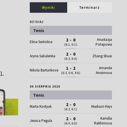
Wyniki
Terminarz
DZISIAJ
Tenis
Anastazja
2 - 0
Elina Switolina
Potapowa
(6:1, 6:1)
2 - 0
Aryna Sabalenka
Zhang Shuai
(6:3, 6:4)
Amanda
1 - 2
Nikola Bartunkova
1.
Anisimova
(6:3, 0:6, 4:6)
06 SIERPNIA 2026
Tenis
2 - 0
Marta Kostyuk
Madison Keys
(6:3, 6:1)
Kamilla
2 - 0
Jessica Pegula
Rakhimova
(6:4, 6:0)