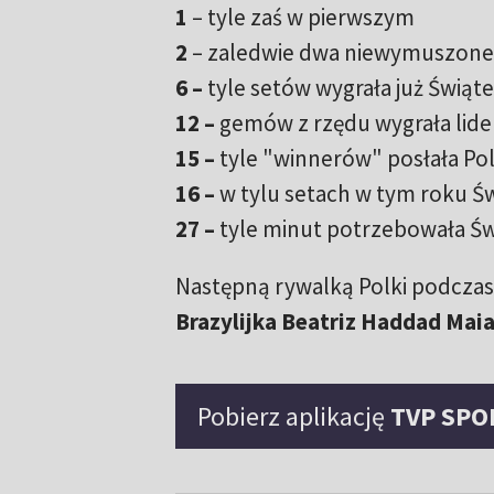
1
–
tyle zaś w pierwszym
2
–
zaledwie dwa niewymuszone bł
6 –
tyle setów wygrała już Świąte
12 –
gemów z rzędu wygrała lide
15 –
tyle "winnerów" posłała Po
16 –
w tylu setach w tym roku Św
27 –
tyle minut potrzebowała Świ
Następną rywalką Polki podczas
Brazylijka Beatriz Haddad Maia
Pobierz aplikację
TVP SPO