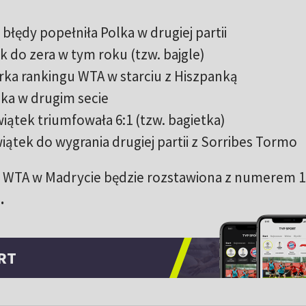
ędy popełniła Polka w drugiej partii
k do zera w tym roku (tzw. bajgle)
rka rankingu WTA w starciu z Hiszpanką
lka w drugim secie
iątek triumfowała 6:1 (tzw. bagietka)
ątek do wygrania drugiej partii z Sorribes Tormo
 WTA w Madrycie będzie rozstawiona z numerem 1
.
RT