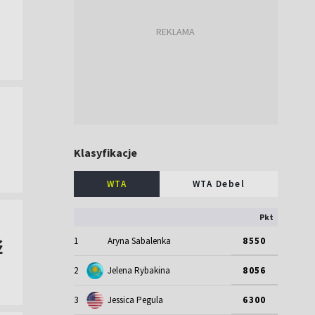
Klasyfikacje
WTA
WTA Debel
Pkt
1
Aryna Sabalenka
8550
ź
2
Jelena Rybakina
8056
3
Jessica Pegula
6300