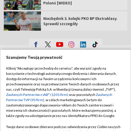
Polonii [WIDEO]
Niezbędnik 3. kolejki PKO BP Ekstraklasy.
Sprawdź szczegóły
TVP
Szanujemy Twoją prywatność
Abonament TVP
Regulamin TVP
Kliknij "Akceptuję i przechodzę do serwisu", aby wyrazić zgody na
Polityka prywatności
Sklep TVP
korzystanie z technologii automatycznego śledzenia i zbierania danych,
dostęp do informacji na Twoim urządzeniu końcowym i ich
Biuro Reklamy
Moje zgody
przechowywanie oraz na przetwarzanie Twoich danych osobowych przez
nas, czyli Telewizję Polską S.A. w likwidacji (zwaną dalej również „TVP”),
Oferta Handlowa
Biuro reklamy
Zaufanych Partnerów z IAB* (1201 firm)
oraz pozostałych
Zaufanych
Partnerów TVP (93 firm)
, w celach marketingowych (w tym do
Telegazeta ogłoszenia
Kontakt
zautomatyzowanego dopasowania reklam do Twoich zainteresowań i
Emisja w TVP
mierzenia ich skuteczności) i pozostałych, które wskazujemy poniżej, a
także zgody na udostępnianie przez nas identyfikatora PPID do Google.
Kanały
Rada Programowa
Twoje dane osobowe zbierane podczas odwiedzania przez Ciebie naszych
Ogłoszenia przetargowe