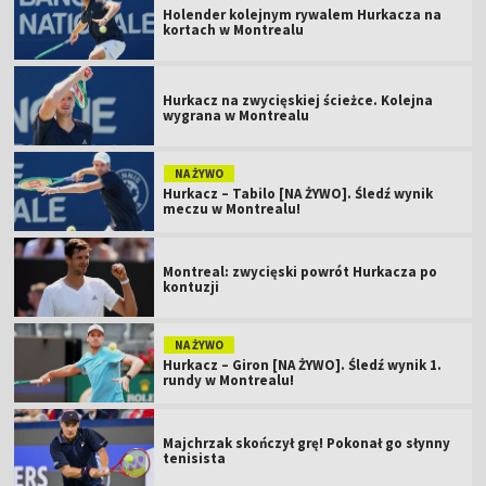
Holender kolejnym rywalem Hurkacza na
kortach w Montrealu
Hurkacz na zwycięskiej ścieżce. Kolejna
wygrana w Montrealu
NA ŻYWO
Hurkacz – Tabilo [NA ŻYWO]. Śledź wynik
meczu w Montrealu!
Montreal: zwycięski powrót Hurkacza po
kontuzji
NA ŻYWO
Hurkacz – Giron [NA ŻYWO]. Śledź wynik 1.
rundy w Montrealu!
Majchrzak skończył grę! Pokonał go słynny
tenisista