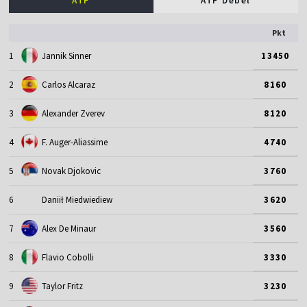
ATP
ATP Debel
Pkt
1
Jannik Sinner
13450
2
Carlos Alcaraz
8160
3
Alexander Zverev
8120
4
F. Auger-Aliassime
4740
5
Novak Djokovic
3760
6
Daniił Miedwiediew
3620
7
Alex De Minaur
3560
8
Flavio Cobolli
3330
9
Taylor Fritz
3230