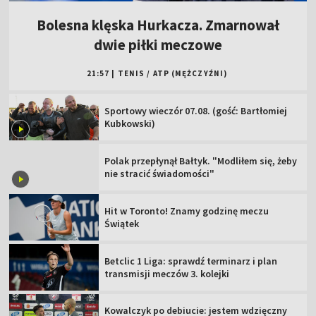
Bolesna klęska Hurkacza. Zmarnował
dwie piłki meczowe
21:57
|
TENIS
/
ATP (MĘŻCZYŹNI)
Sportowy wieczór 07.08. (gość: Bartłomiej
Kubkowski)
Polak przepłynął Bałtyk. "Modliłem się, żeby
nie stracić świadomości"
Hit w Toronto! Znamy godzinę meczu
Świątek
Betclic 1 Liga: sprawdź terminarz i plan
transmisji meczów 3. kolejki
Kowalczyk po debiucie: jestem wdzięczny