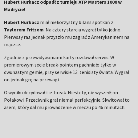
Hubert Hurkacz odpadł z turnieju ATP Masters 1000 w
Madrycie!
Hubert Hurkacz
miał niekorzystny bilans spotkań z
Taylorem Fritzem
. Na cztery starcia wygrał tylko jedno.
Pierwszy raz jednak przyszło mu zagrać z Amerykaninem na
mączce.
Zgodnie z przewidywaniami karty rozdawał serwis. W
premierowym secie break-pointem pachniało tylko w
dwunastym gemie, przy serwisie 13. tenisisty świata. Wygrał
on jednak grę na przewagi.
O wyniku decydował tie-break. Niestety, nie wyszedł on
Polakowi. Przeciwnik grał niemal perfekcyjnie. Skwitował to
asem, który dał mu prowadzenie w meczu po 46 minutach.