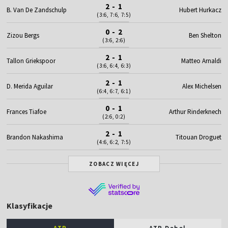
2 - 1
B. Van De Zandschulp
Hubert Hurkacz
(3:6, 7:6, 7:5)
0 - 2
Zizou Bergs
Ben Shelton
(3:6, 2:6)
2 - 1
Tallon Griekspoor
Matteo Arnaldi
(3:6, 6:4, 6:3)
2 - 1
D. Merida Aguilar
Alex Michelsen
(6:4, 6:7, 6:1)
0 - 1
Frances Tiafoe
Arthur Rinderknech
(2:6, 0:2)
2 - 1
Brandon Nakashima
Titouan Droguet
(4:6, 6:2, 7:5)
ZOBACZ WIĘCEJ
Klasyfikacje