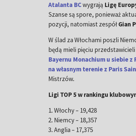
Atalanta BC
wygrają
Ligę Europ
Szanse są spore, ponieważ aktu
pozycji, natomiast zespół
Gian P
W ślad za Włochami poszli Niemc
będą mieli pięciu przedstawiciel
Bayernu Monachium u siebie z
na własnym terenie z Paris Sai
Mistrzów.
Ligi TOP 5 w rankingu klubowym
1. Włochy
–
19,428
2. Niemcy
–
18,357
3. Anglia
–
17,375