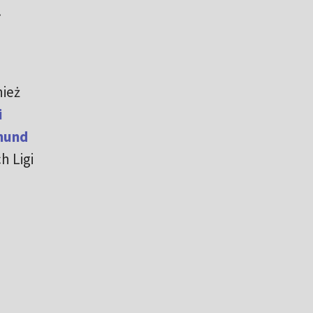
.
nież
i
mund
h Ligi