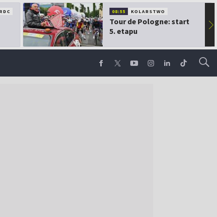
RDC
08:55
KOLARSTWO
Tour de Pologne: start
▶
5. etapu