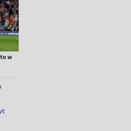
 to w
a
yt