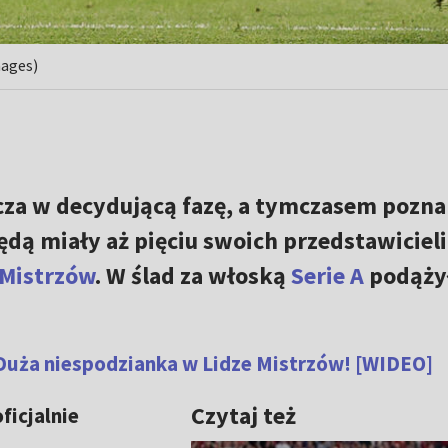
mages)
za w decydującą fazę, a tymczasem pozna
będą miały aż pięciu swoich przedstawiciel
 Mistrzów
. W ślad za włoską
Serie A
podąży
Duża niespodzianka w Lidze Mistrzów! [WIDEO]
Czytaj też
icjalnie