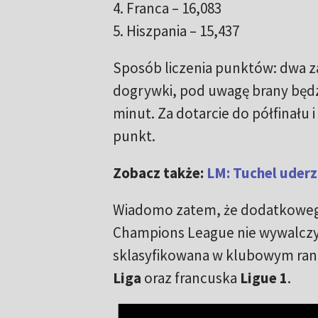
4. Franca
–
16,083
5. Hiszpania
–
15,437
Sposób liczenia punktów: dwa za
dogrywki, pod uwagę brany będzi
minut. Za dotarcie do półfinału
punkt.
Zobacz także:
LM: Tuchel uderz
Wiadomo zatem, że dodatkowego
Champions League nie wywalczy
sklasyfikowana w klubowym rank
Liga
oraz francuska
Ligue 1
.