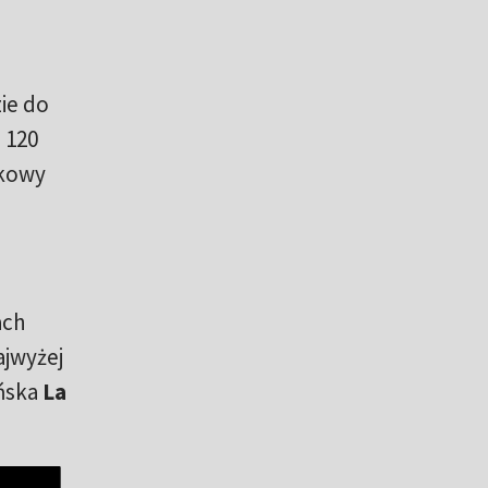
ie do
 120
tkowy
ach
ajwyżej
ańska
La