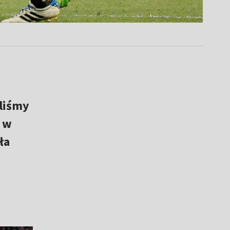
liśmy
i w
ła