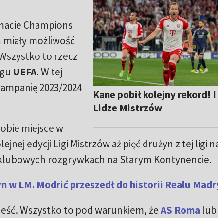
macie Champions
ą miały możliwość
 Wszystko to rzecz
ngu
UEFA
. W tej
kampanię 2023/2024
Kane pobił kolejny rekord! I
Lidze Mistrzów
sobie miejsce w
jnej edycji Ligi Mistrzów aż pięć drużyn z tej ligi n
 klubowych rozgrywkach na Starym Kontynencie.
 w LM. Modrić przeszedł do historii Realu Madr
sześć. Wszystko to pod warunkiem, że
AS Roma
lub