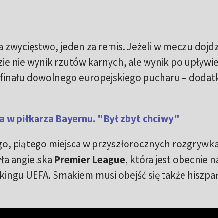
 zwycięstwo, jeden za remis. Jeżeli w meczu dojdz
e nie wynik rzutów karnych, ale wynik po upływie
 i finału dowolnego europejskiego pucharu – doda
a w piłkarza Bayernu. "Był zbyt chciwy"
, piątego miejsca w przyszłorocznych rozgrywk
ła angielska
Premier League
, która jest obecnie n
ingu UEFA. Smakiem musi obejść się także hiszp