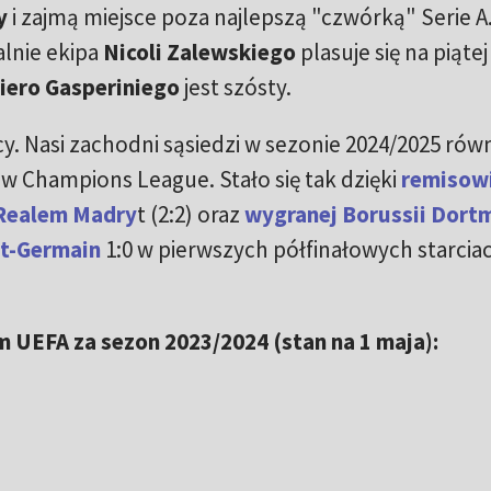
y
i zajmą miejsce poza najlepszą "czwórką" Serie A
alnie ekipa
Nicoli Zalewskiego
plasuje się na piątej
iero Gasperiniego
jest szósty.
y. Nasi zachodni sąsiedzi w sezonie 2024/2025 rów
i w Champions League. Stało się tak dzięki
remisow
 Realem Madry
t (2:2) oraz
wygranej Borussii Dort
nt-Germain
1:0 w pierwszych półfinałowych starciac
 UEFA za sezon 2023/2024 (stan na 1 maja):