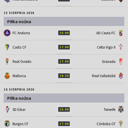
15 SIERPNIA 2026
Piłka nożna
FC Andorra
AD Ceuta FC
15:00
Cadiz CF
Celta Vigo II
17:00
Real Oviedo
Granada
17:00
Mallorca
Real Valladolid
19:30
16 SIERPNIA 2026
Piłka nożna
SD Eibar
Tenerife
15:00
Burgos CF
Córdoba CF
17:00