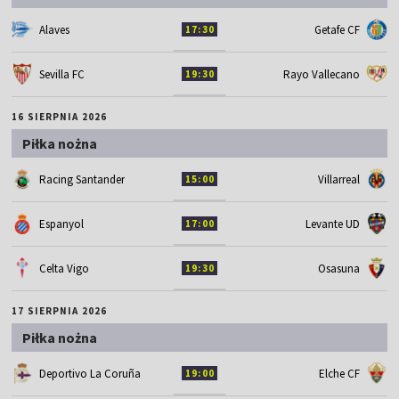
Alaves
Getafe CF
17:30
Sevilla FC
Rayo Vallecano
19:30
16 SIERPNIA 2026
Piłka nożna
Racing Santander
Villarreal
15:00
Espanyol
Levante UD
17:00
Celta Vigo
Osasuna
19:30
17 SIERPNIA 2026
Piłka nożna
Deportivo La Coruña
Elche CF
19:00