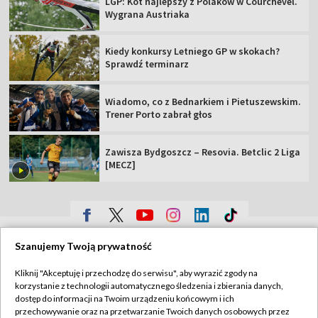
LGP: Kot najlepszy z Polaków w Courchevel.
Wygrana Austriaka
Kiedy konkursy Letniego GP w skokach?
Sprawdź terminarz
Wiadomo, co z Bednarkiem i Pietuszewskim.
Trener Porto zabrał głos
Zawisza Bydgoszcz – Resovia. Betclic 2 Liga
[MECZ]
TVP
Szanujemy Twoją prywatność
Abonament TVP
Regulamin TVP
Kliknij "Akceptuję i przechodzę do serwisu", aby wyrazić zgody na
Polityka prywatności
Sklep TVP
korzystanie z technologii automatycznego śledzenia i zbierania danych,
dostęp do informacji na Twoim urządzeniu końcowym i ich
Biuro Reklamy
Moje zgody
przechowywanie oraz na przetwarzanie Twoich danych osobowych przez