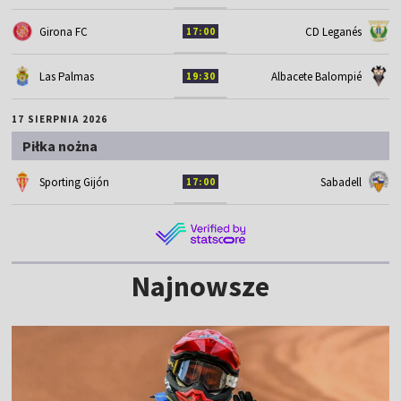
Girona FC
CD Leganés
17:00
Las Palmas
Albacete Balompié
19:30
17 SIERPNIA 2026
Piłka nożna
Sporting Gijón
Sabadell
17:00
Najnowsze