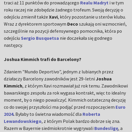
traci aż 11 punktów do prowadzącego
Realu Madryt
i w tym
roku raczej nie zdobędzie żadnego trofeum. Swoją decyzję o
odejściu zmienił także
Xavi
, który pozostanie u sterów klubu.
Wraz z dyrektorem sportowym
Deco
szukają oni wzmocnień,
szczególnie na pozycji defensywnego pomocnika, która po
odejściu
Sergio Busquetsa
nie doczekała się godnego
następcy.
Joshua Kimmich trafi do Barcelony?
Zdaniem "Mundo Deportivo", jednym z lubianych przez
działaczy Barcelony zawodników jest 29-letni
Joshua
Kimmich
, z którym Xavi rozmawiał już rok temu. Zawodnikowi
bawarskiego zespołu za rok wygasa kontrakt, więc to idealny
moment, by o niego powalczyć. Kimmich ostateczną decyzję
co do swojej przyszłości ma podjąć przed rozpoczęciem
Euro
2024
.
Byłaby to świetna wiadomość dla
Roberta
Lewandowskiego
, z którym Polak bardzo dobrze się zna.
Razem w Bayernie siedmiokrotnie wygrywali
Bundesligę
, a