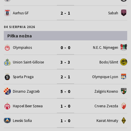
2 - 1
Aarhus GF
Sabah
04 SIERPNIA 2026
Piłka nożna
0 - 0
Olympiakos
N.E.C. Nijmegen
3 - 3
Union Saint-Gilloise
Bodo/Glimt
2 - 1
Sparta Praga
Olympique Lyon
5 - 0
Dinamo Zagrzeb
Żalgiris Kowno
1 - 0
Hapoel Beer Szewa
Crvena Zvezda
1 - 0
Lewski Sofia
Kairat Ałmaty