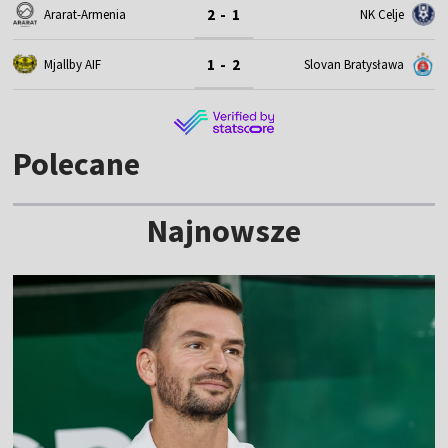
2 - 1
Ararat-Armenia
NK Celje
1 - 2
Mjallby AIF
Slovan Bratysława
Polecane
Najnowsze