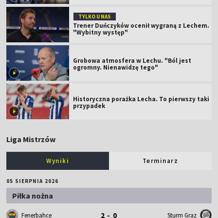
TYLKO U NAS
Trener Duńczyków ocenił wygraną z Lechem.
"Wybitny występ"
Grobowa atmosfera w Lechu. "Ból jest
ogromny. Nienawidzę tego"
Historyczna porażka Lecha. To pierwszy taki
przypadek
Liga Mistrzów
Wyniki
Terminarz
05 SIERPNIA 2026
Piłka nożna
2 - 0
Fenerbahce
Sturm Graz