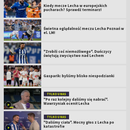
Kiedy mecze Lecha w europejskich
pucharach? Sprawdź terminarz!
Świetna oglądalność meczu Lecha Poznań w
el. LM!
"Zrobili coś niemożliwego". Duńczycy
świętują zwycięstwo nad Lechem
Gasparik: byliśmy blisko niespodzianki
TYLKO U NAS
"Po raz kolejny daliśmy się nabrać".
Wawrzyniak ocenił Lecha
TYLKO U NAS
"Daliśmy ciała". Mocny głos z Lecha po
katastrofie