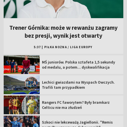
Trener Górnika: może w rewanżu zagramy
bez presji, wynik jest otwarty
5:37
|
PIŁKA NOŻNA
/
LIGA EUROPY
MŚ juniorów. Polska sztafeta 1,5 sekundy
od medalu, a potem... dyskwalifikacja
Lechici gwiazdami na Wyspach Owczych.
Trafili tam przypadkiem
Rangers FC faworytem? Były bramkarz
Celticu nie ma złudzeń
Szkoci nie lekceważą Jagiellonii. "Remis