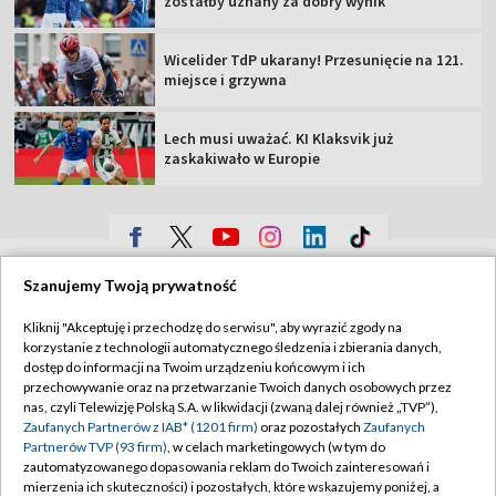
zostałby uznany za dobry wynik"
Wicelider TdP ukarany! Przesunięcie na 121.
miejsce i grzywna
Lech musi uważać. KI Klaksvik już
zaskakiwało w Europie
TVP
Szanujemy Twoją prywatność
Abonament TVP
Regulamin TVP
Kliknij "Akceptuję i przechodzę do serwisu", aby wyrazić zgody na
Polityka prywatności
Sklep TVP
korzystanie z technologii automatycznego śledzenia i zbierania danych,
dostęp do informacji na Twoim urządzeniu końcowym i ich
Biuro Reklamy
Moje zgody
przechowywanie oraz na przetwarzanie Twoich danych osobowych przez
nas, czyli Telewizję Polską S.A. w likwidacji (zwaną dalej również „TVP”),
Oferta Handlowa
Biuro reklamy
Zaufanych Partnerów z IAB* (1201 firm)
oraz pozostałych
Zaufanych
Partnerów TVP (93 firm)
, w celach marketingowych (w tym do
Telegazeta ogłoszenia
Kontakt
zautomatyzowanego dopasowania reklam do Twoich zainteresowań i
Emisja w TVP
mierzenia ich skuteczności) i pozostałych, które wskazujemy poniżej, a