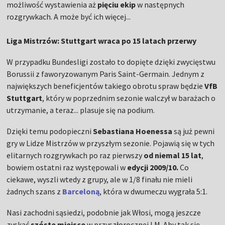
możliwość wystawienia aż
pięciu ekip
w następnych
rozgrywkach. A może być ich więcej...
Liga Mistrzów: Stuttgart wraca po 15 latach przerwy
W przypadku Bundesligi zostało to dopięte dzięki zwycięstwu
Borussii z faworyzowanym Paris Saint-Germain. Jednym z
największych beneficjentów takiego obrotu spraw będzie
VfB
Stuttgart
, który w poprzednim sezonie walczył w barażach o
utrzymanie, a teraz... plasuje się na podium.
Dzięki temu podopieczni
Sebastiana Hoenessa
są już pewni
gry w Lidze Mistrzów w przyszłym sezonie. Pojawią się w tych
elitarnych rozgrywkach po raz pierwszy
od niemal 15 lat
,
bowiem ostatni raz występowali w
edycji 2009/10.
Co
ciekawe, wyszli wtedy z grupy, ale w 1/8 finału nie mieli
żadnych szans z
Barceloną
, która w dwumeczu wygrała 5:1.
Nasi zachodni sąsiedzi, podobnie jak Włosi, mogą jeszcze
zyskać
szóste miejsce
w przyszłorocznej LM. Aby tak się