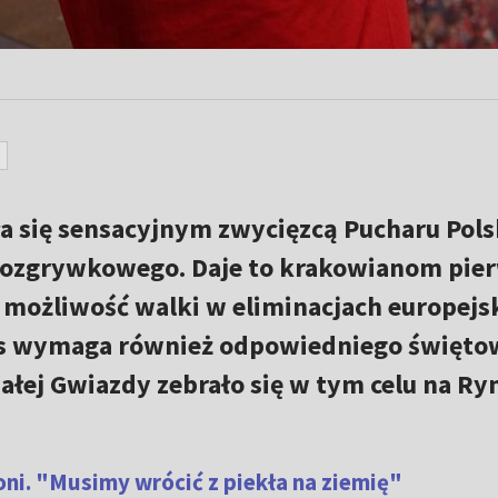
a się sensacyjnym zwycięzcą Pucharu Pols
rozgrywkowego. Daje to krakowianom pie
 możliwość walki w eliminacjach europejs
es wymaga również odpowiedniego święto
iałej Gwiazdy zebrało się w tym celu na Ry
oni. "Musimy wrócić z piekła na ziemię"