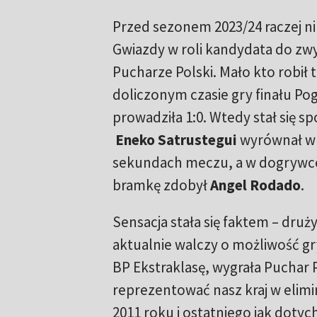
Przed sezonem 2023/24 raczej nikt
Gwiazdy w roli kandydata do zw
Pucharze Polski. Mało kto robił 
doliczonym czasie gry finału Po
prowadziła 1:0. Wtedy stał się s
Eneko Satrustegui
wyrównał w 
sekundach meczu, a w dogrywc
bramkę zdobył
Angel Rodado
.
Sensacja stała się faktem – drużyn
aktualnie walczy o możliwość g
BP Ekstraklasę, wygrała Puchar P
reprezentować nasz kraj w elimin
2011 roku i ostatniego jak dotyc