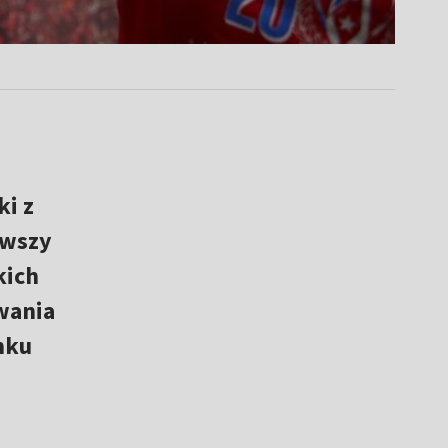
ki z
rwszy
kich
wania
nku