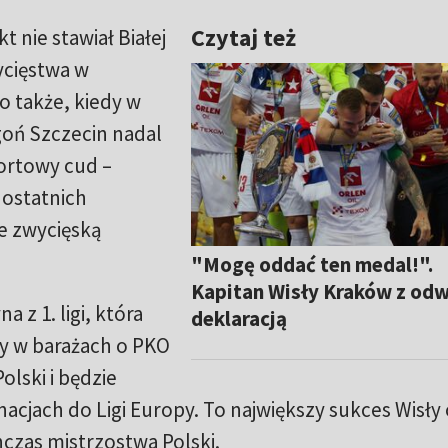
Czytaj też
 nie stawiał Białej
ycięstwa w
to także, kiedy w
goń Szczecin nadal
portowy cud –
ostatnich
e zwycięską
"Mogę oddać ten medal!".
Kapitan Wisły Kraków z od
a z 1. ligi, która
deklaracją
ry w barażach o PKO
olski i będzie
acjach do Ligi Europy. To największy sukces Wisły
hczas mistrzostwa Polski.