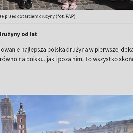
cze przed dotarciem drużyny (fot. PAP)
drużyny od lat
wanie najlepsza polska drużyna w pierwszej dek
arówno na boisku, jak i poza nim. To wszystko skoń