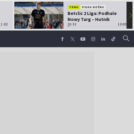
TRWA
PIŁKA NOŻNA
Betclic 2 Liga: Podhale
▶
Nowy Targ – Hutnik
11:02
Kraków
10:53
13:00