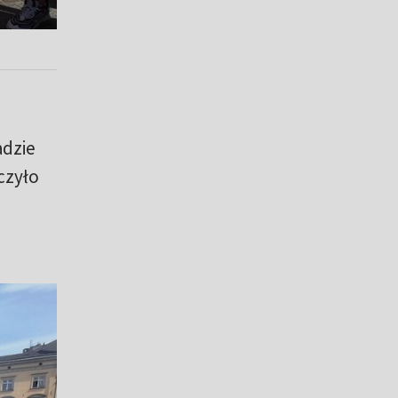
adzie
czyło