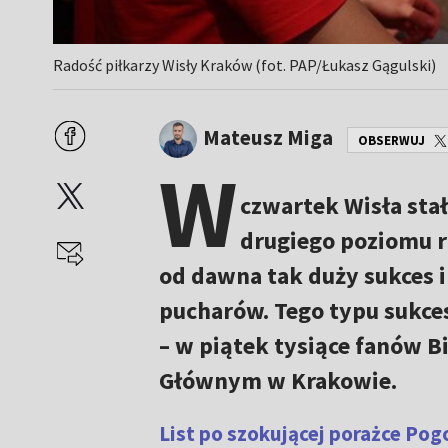
Radość piłkarzy Wisły Kraków (fot. PAP/Łukasz Gągulski)
Mateusz Miga
OBSERWUJ
W
czwartek Wisła stał
drugiego poziomu 
od dawna tak duży sukces i
pucharów. Tego typu sukc
– w piątek tysiące fanów B
Głównym w Krakowie.
List po szokującej porażce Pog