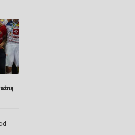
ważną
 od