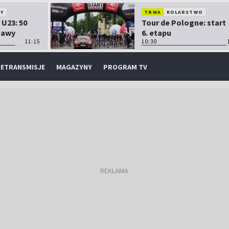
Y
TRWA
KOLARSTWO
 U23: 50
Tour de Pologne: start
tawy
6. etapu
11:15
10:30
ETRANSMISJE
MAGAZYNY
PROGRAM TV