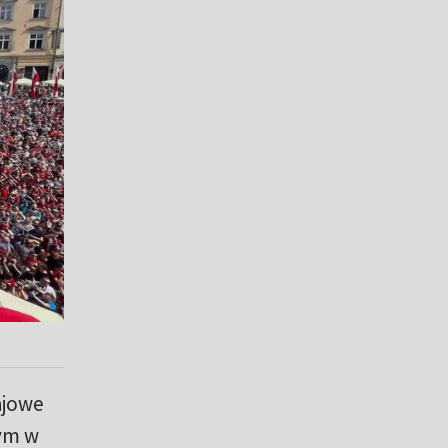
ajowe
ym w