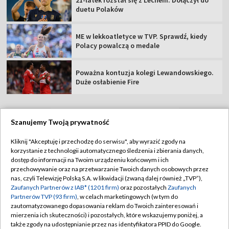
21-latek rozstał się z Lechem. Dołączył do
duetu Polaków
ME w lekkoatletyce w TVP. Sprawdź, kiedy
Polacy powalczą o medale
Poważna kontuzja kolegi Lewandowskiego.
Duże osłabienie Fire
Szanujemy Twoją prywatność
TVP
Kliknij "Akceptuję i przechodzę do serwisu", aby wyrazić zgody na
korzystanie z technologii automatycznego śledzenia i zbierania danych,
Abonament TVP
Regulamin TVP
dostęp do informacji na Twoim urządzeniu końcowym i ich
Polityka prywatności
Sklep TVP
przechowywanie oraz na przetwarzanie Twoich danych osobowych przez
nas, czyli Telewizję Polską S.A. w likwidacji (zwaną dalej również „TVP”),
Biuro Reklamy
Moje zgody
Zaufanych Partnerów z IAB* (1201 firm)
oraz pozostałych
Zaufanych
Partnerów TVP (93 firm)
, w celach marketingowych (w tym do
Oferta Handlowa
Biuro reklamy
zautomatyzowanego dopasowania reklam do Twoich zainteresowań i
mierzenia ich skuteczności) i pozostałych, które wskazujemy poniżej, a
Telegazeta ogłoszenia
Kontakt
także zgody na udostępnianie przez nas identyfikatora PPID do Google.