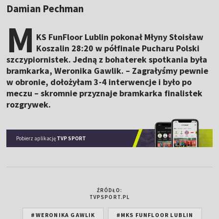
Damian Pechman
M
KS FunFloor Lublin pokonał Młyny Stoisław
Koszalin 28:20 w półfinale Pucharu Polski
szczypiornistek. Jedną z bohaterek spotkania była
bramkarka, Weronika Gawlik. – Zagrałyśmy pewnie
w obronie, dołożyłam 3-4 interwencje i było po
meczu – skromnie przyznaje bramkarka finalistek
rozgrywek.
Pobierz aplikację
TVP SPORT
ŹRÓDŁO:
TVPSPORT.PL
#WERONIKA GAWLIK
#MKS FUNFLOOR LUBLIN