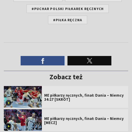
#PUCHAR POLSKI PIŁKAREK RĘCZNYCH
#PIŁKA RĘCZNA
Zobacz też
ME piłkarzy ręcznych, finał: Dania – Niemcy
34:27 [SKRÓT]
ME piłkarzy ręcznych, finał: Dania – Niemcy
[MECZ]