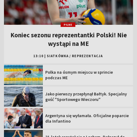
PILNE
Koniec sezonu reprezentantki Polski! Nie
wystąpi na ME
13:10
|
SIATKÓWKA
/
REPREZENTACJA
Polka na ósmym miejscu w sprincie
podczas ME
Jako pierwszy przepłynął Bałtyk. Specjalny
gość "Sportowego Wieczoru"
Argentyna się wyłamała. Oficjalne poparcie
dla Infantino