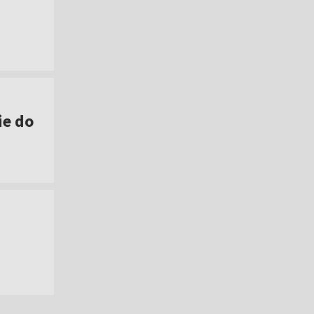
ie do
]