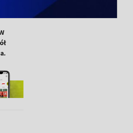
 W
ół
a.