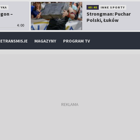
TYKA
05:45
INNE SPORTY
egon –
Strongman: Puchar
Polski, Łuków
4:00
ETRANSMISJE
MAGAZYNY
PROGRAM TV