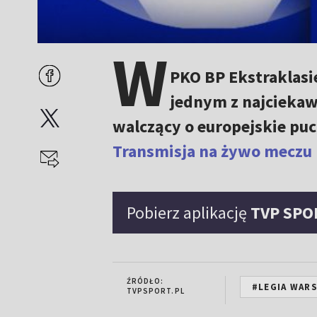
W
PKO BP Ekstraklasie
jednym z najciekaws
walczący o europejskie pu
Transmisja na żywo meczu 
Pobierz aplikację
TVP SPO
ŹRÓDŁO:
#LEGIA WAR
TVPSPORT.PL