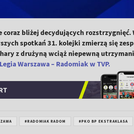
 coraz bliżej decydujących rozstrzygnięć.
zych spotkań 31. kolejki zmierzą się zesp
chary z drużyną wciąż niepewną utrzymani
Legia Warszawa – Radomiak w TVP.
RT
SZAWA
#RADOMIAK RADOM
#PKO BP EKSTRAKLASA