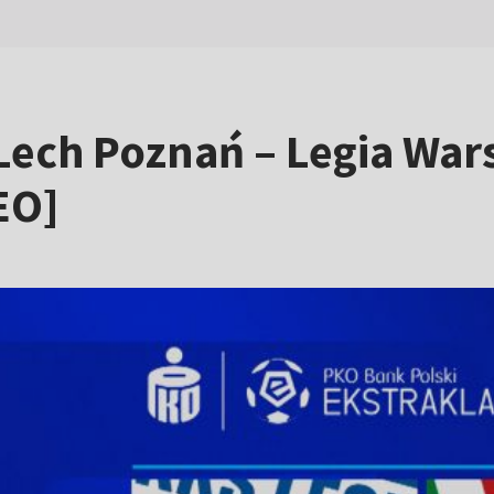
 Lech Poznań – Legia Wa
EO]