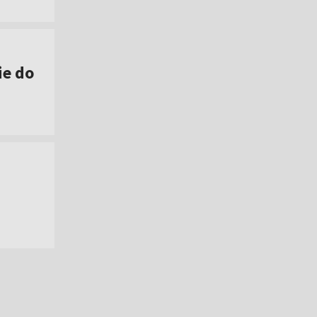
ie do
]