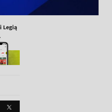
i Legią
.