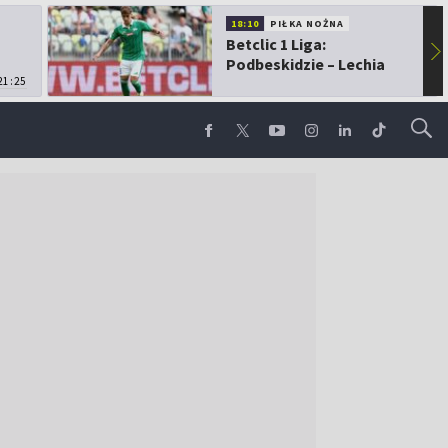
18:10
PIŁKA NOŻNA
Betclic 1 Liga:
▶
Podbeskidzie – Lechia
21:25
Gdańsk