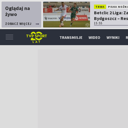
Oglądaj na
TRWA
PIŁKA NOŻN
Betclic 2 Liga: 
żywo
Bydgoszcz – Re
15:55
ZOBACZ WIĘCEJ
TRANSMISJE
WIDEO
WYNIKI
R