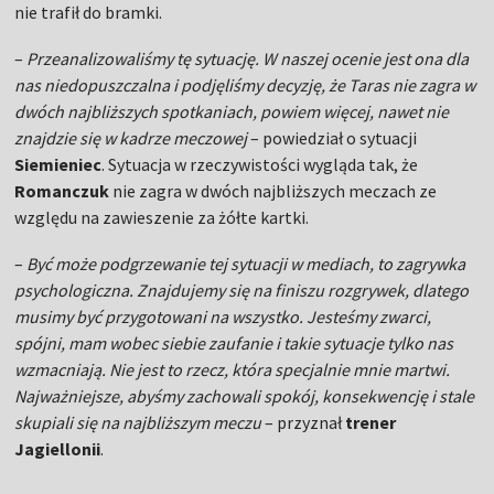
nie trafił do bramki.
–
Przeanalizowaliśmy tę sytuację. W naszej ocenie jest ona dla
nas niedopuszczalna i podjęliśmy decyzję, że Taras nie zagra w
dwóch najbliższych spotkaniach, powiem więcej, nawet nie
znajdzie się w kadrze meczowej
– powiedział o sytuacji
Siemieniec
. Sytuacja w rzeczywistości wygląda tak, że
Romanczuk
nie zagra w dwóch najbliższych meczach ze
względu na zawieszenie za żółte kartki.
–
Być może podgrzewanie tej sytuacji w mediach, to zagrywka
psychologiczna. Znajdujemy się na finiszu rozgrywek, dlatego
musimy być przygotowani na wszystko. Jesteśmy zwarci,
spójni, mam wobec siebie zaufanie i takie sytuacje tylko nas
wzmacniają. Nie jest to rzecz, która specjalnie mnie martwi.
Najważniejsze, abyśmy zachowali spokój, konsekwencję i stale
skupiali się na najbliższym meczu
– przyznał
trener
Jagiellonii
.