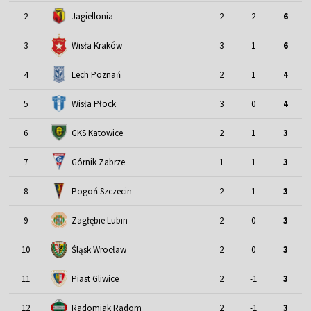
2
Jagiellonia
2
2
6
3
Wisła Kraków
3
1
6
4
Lech Poznań
2
1
4
5
Wisła Płock
3
0
4
6
GKS Katowice
2
1
3
7
Górnik Zabrze
1
1
3
8
Pogoń Szczecin
2
1
3
9
Zagłębie Lubin
2
0
3
Śląsk Wrocław
10
2
0
3
11
Piast Gliwice
2
-1
3
12
Radomiak Radom
2
-1
3