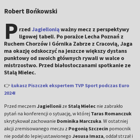
Robert Bońkowski
P
rzed
Jagiellonią
ważny mecz z perspektywy
ligowej tabeli. Po porażce Lecha Poznań z
Ruchem Chorzów i Górnika Zabrze z Cracovią, Jaga
ma okazję odskoczyć na jeszcze większy dystans
punktowy od swoich głównych rywali w walce o
mistrzostwo. Przed białostoczanami spotkanie ze
Stalą Mielec.
👉
Łukasz Piszczek ekspertem TVP Sport podczas Euro
2024!
Przed meczem
Jagiellonii
ze
Stalą Mielec
nie zabrakło
pytań na konferencji o sytuację, w której
Taras Romanczuk
skrytykował zachowanie
Dominika Marczuka
. W ostatniej
akcji zremisowanego meczu z
Pogonią Szczecin
pomocnik
nie podał do lepiej ustawionego
Jesusa Imaza
, oddał strzał i