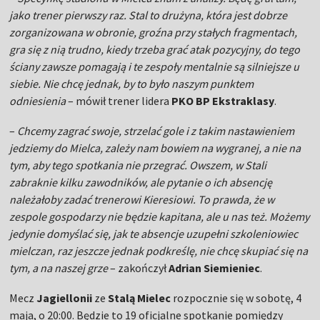
jako trener pierwszy raz. Stal to drużyna, która jest dobrze
zorganizowana w obronie, groźna przy stałych fragmentach,
gra się z nią trudno, kiedy trzeba grać atak pozycyjny, do tego
ściany zawsze pomagają i te zespoły mentalnie są silniejsze u
siebie. Nie chcę jednak, by to było naszym punktem
odniesienia
– mówił trener lidera
PKO BP Ekstraklasy
.
–
Chcemy zagrać swoje, strzelać gole i z takim nastawieniem
jedziemy do Mielca, zależy nam bowiem na wygranej, a nie na
tym, aby tego spotkania nie przegrać. Owszem, w Stali
zabraknie kilku zawodników, ale pytanie o ich absencję
należałoby zadać trenerowi Kieresiowi. To prawda, że w
zespole gospodarzy nie będzie kapitana, ale u nas też. Możemy
jedynie domyślać się, jak te absencje uzupełni szkoleniowiec
mielczan, raz jeszcze jednak podkreślę, nie chcę skupiać się na
tym, a na naszej grze
– zakończył
Adrian Siemieniec
.
Mecz
Jagiellonii
ze
Stalą Mielec
rozpocznie się w sobotę, 4
maja, o 20:00. Będzie to 19 oficjalne spotkanie pomiędzy