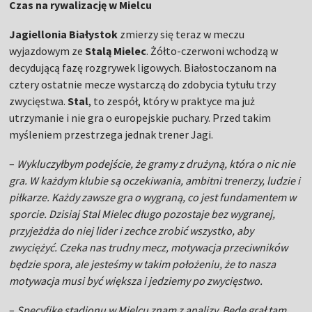
Czas na rywalizację w Mielcu
Jagiellonia Białystok
zmierzy się teraz w meczu
wyjazdowym ze
Stalą Mielec
. Żółto-czerwoni wchodzą w
decydującą fazę rozgrywek ligowych. Białostoczanom na
cztery ostatnie mecze wystarczą do zdobycia tytułu trzy
zwycięstwa.
Stal
, to zespół, który w praktyce ma już
utrzymanie i nie gra o europejskie puchary. Przed takim
myśleniem przestrzega jednak trener Jagi.
–
Wykluczyłbym podejście, że gramy z drużyną, która o nic nie
gra. W każdym klubie są oczekiwania, ambitni trenerzy, ludzie i
piłkarze. Każdy zawsze gra o wygraną, co jest fundamentem w
sporcie. Dzisiaj Stal Mielec długo pozostaje bez wygranej,
przyjeżdża do niej lider i zechce zrobić wszystko, aby
zwyciężyć. Czeka nas trudny mecz, motywacja przeciwników
będzie spora, ale jesteśmy w takim położeniu, że to nasza
motywacja musi być większa i jedziemy po zwycięstwo.
–
Specyfikę stadionu w Mielcu znam z analizy. Będę grał tam,