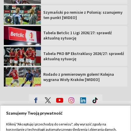
Szymański po remisie z Polonią: szanujemy
ten punkt [WIDEO]
Tabela Betclic 1 Ligi 2026/27: sprawdź
aktualną sytuację
Tabela PKO BP Ekstraklasy 2026/27: sprawdź
aktualną sytuację
Rodado z premierowym golem! Kolejna
wygrana Wisły Kraków [WIDEO]
TVP
Szanujemy Twoją prywatność
Abonament TVP
Regulamin TVP
Kliknij "Akceptuję i przechodzę do serwisu", aby wyrazić zgody na
Polityka prywatności
Sklep TVP
korzystanie z technologii automatycznego śledzenia i zbierania danych,