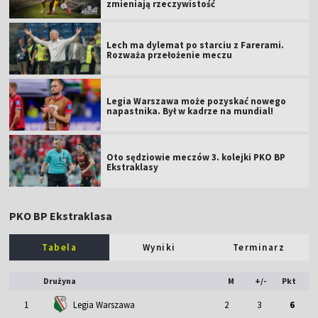
zmieniają rzeczywistość
Lech ma dylemat po starciu z Farerami.
Rozważa przełożenie meczu
Legia Warszawa może pozyskać nowego
napastnika. Był w kadrze na mundial!
Oto sędziowie meczów 3. kolejki PKO BP
Ekstraklasy
PKO BP Ekstraklasa
Tabela
Wyniki
Terminarz
Drużyna
M
+/-
Pkt
1
Legia Warszawa
2
3
6