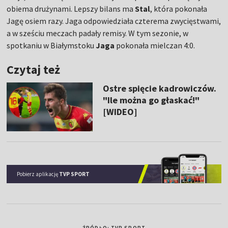
obiema drużynami. Lepszy bilans ma
Stal
, która pokonała
Jagę osiem razy. Jaga odpowiedziała czterema zwycięstwami,
a w sześciu meczach padały remisy. W tym sezonie, w
spotkaniu w Białymstoku
Jaga
pokonała mielczan 4:0.
Czytaj też
Ostre spięcie kadrowiczów.
"Ile można go głaskać!"
[WIDEO]
Pobierz aplikację
TVP SPORT
ŹRÓDŁO: TVP SPORT