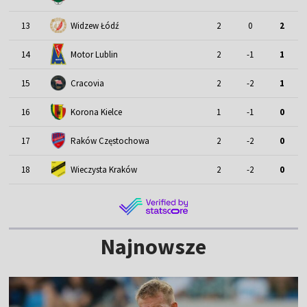
13
Widzew Łódź
2
0
2
Motor Lublin
14
2
-1
1
15
Cracovia
2
-2
1
16
Korona Kielce
1
-1
0
17
Raków Częstochowa
2
-2
0
18
Wieczysta Kraków
2
-2
0
Najnowsze