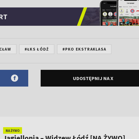
RT
CŁAW
#ŁKS ŁÓDŹ
#PKO EKSTRAKLASA
UDOSTĘPNIJ NA X
NA ŻYWO
Jagiellonia – Widzew Łódź [NA ŻYWO].