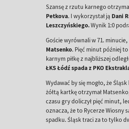
Szansę z rzutu karnego otrzymal
Petkova
. I wykorzystał ją
Dani R
Leszczyńskiego.
Wynik 1:0 podra
Goście wyrównali w 71. minucie,
Matsenko
. Pięć minut później 
karnym piłkę z najbliższej odleg
ŁKS Łódź spada z PKO Ekstrakl
Wydawać by się mogło, że Śląsk 
żółtą kartkę otrzymał Matsenko, 
czasu gry doliczył pięć minut, le
oznacza, że to Rycerze Wiosny
spadku. Śląsk traci za to tylko 