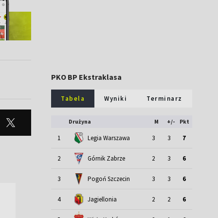
PKO BP Ekstraklasa
Tabela
Wyniki
Terminarz
Drużyna
M
+/-
Pkt
1
Legia Warszawa
3
3
7
2
Górnik Zabrze
2
3
6
3
Pogoń Szczecin
3
3
6
4
Jagiellonia
2
2
6