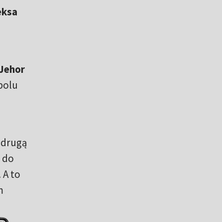
eksa
Jehor
polu
 drugą
a do
 A to
m