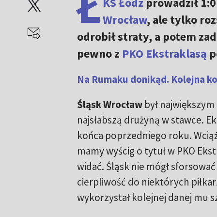
Ł
KS Łódź
prowadził 1:0
Wrocław
, ale tylko r
odrobił straty, a potem zad
pewno z
PKO Ekstraklasą
p
Na Rumaku donikąd. Kolejna k
Śląsk Wrocław
był największym 
najsłabszą drużyną w stawce. E
końca poprzedniego roku. Wciąż j
mamy wyścig o tytuł w PKO Ekstr
widać. Śląsk nie mógł sforsować
cierpliwość do niektórych piłkar
wykorzystał kolejnej danej mu s