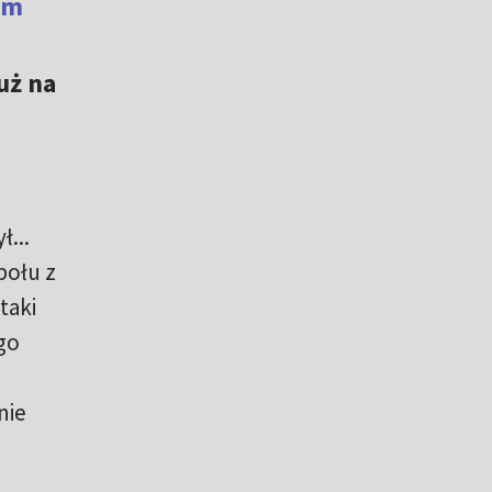
em
uż na
...
połu z
taki
go
nie