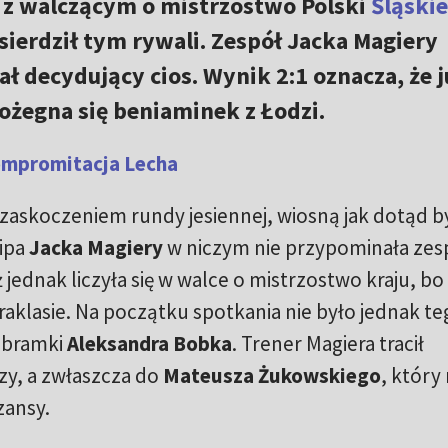
 z walczącym o mistrzostwo Polski
Śląski
ozsierdził tym rywali. Zespół Jacka Magiery
ał decydujący cios. Wynik 2:1 oznacza, że j
ożegna się beniaminek z Łodzi.
ompromitacja Lecha
zaskoczeniem rundy jesiennej, wiosną jak dotąd był
kipa
Jacka Magiery
w niczym nie przypominała zes
ednak liczyła się w walce o mistrzostwo kraju, bo 
aklasie. Na początku spotkania nie było jednak te
 bramki
Aleksandra Bobka
. Trener Magiera tracił
zy, a zwłaszcza do
Mateusza Żukowskiego
, który 
zansy.