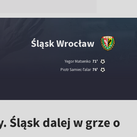
Śląsk Wrocław
Yegor Matsenko
71'
Piotr Samiec-Talar
76'
 Śląsk dalej w grze o