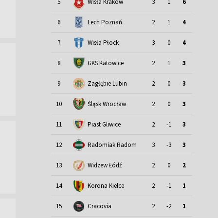
5
Wisła Kraków
3
1
6
6
Lech Poznań
2
1
4
7
Wisła Płock
3
0
4
8
GKS Katowice
2
1
3
9
Zagłębie Lubin
2
0
3
Śląsk Wrocław
10
2
0
3
11
Piast Gliwice
2
-1
3
12
Radomiak Radom
3
-3
3
13
Widzew Łódź
2
0
2
14
Korona Kielce
2
-1
1
15
Cracovia
2
-2
1