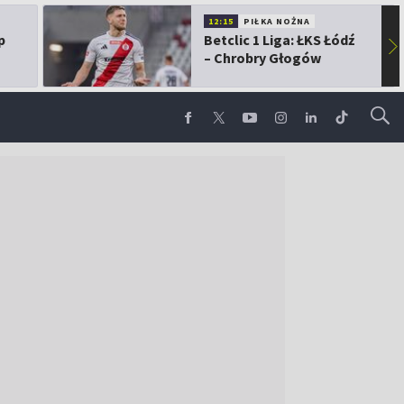
12:15
PIŁKA NOŻNA
p
Betclic 1 Liga: ŁKS Łódź
▶
– Chrobry Głogów