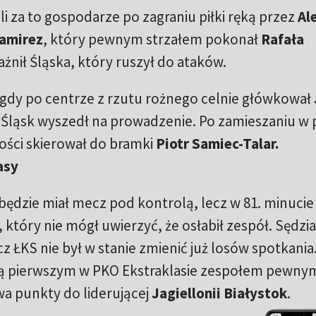
i za to gospodarze po zagraniu piłki ręką przez
Al
amirez
, który pewnym strzałem pokonał
Rafała
żnił Śląska, który ruszył do ataków.
 gdy po centrze z rzutu rożnego celnie główkował
to Śląsk wyszedł na prowadzenie. Po zamieszaniu w 
łości skierował do bramki
Piotr Samiec-Talar.
asy
będzie miał mecz pod kontrolą, lecz w 81. minucie
który nie mógł uwierzyć, że osłabił zespół. Sędzi
cz ŁKS nie był w stanie zmienić już losów spotkania.
 są pierwszym w PKO Ekstraklasie zespołem pewny
dwa punkty do liderującej
Jagiellonii Białystok
.