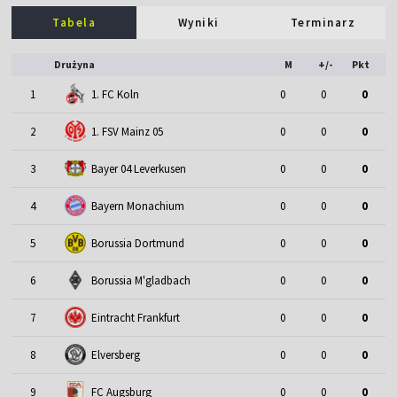
Tabela
Wyniki
Terminarz
Drużyna
M
+/-
Pkt
1
1. FC Koln
0
0
0
2
1. FSV Mainz 05
0
0
0
3
Bayer 04 Leverkusen
0
0
0
4
Bayern Monachium
0
0
0
5
Borussia Dortmund
0
0
0
6
Borussia M'gladbach
0
0
0
7
Eintracht Frankfurt
0
0
0
8
Elversberg
0
0
0
9
FC Augsburg
0
0
0