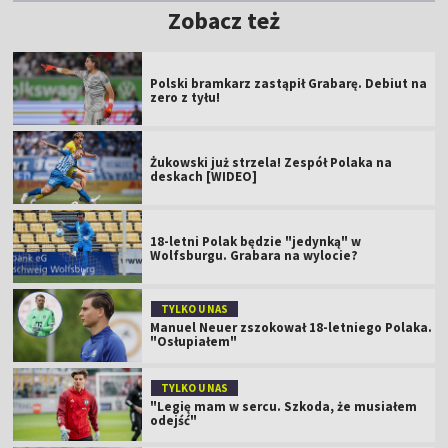
Zobacz też
Polski bramkarz zastąpił Grabarę. Debiut na
zero z tyłu!
Żukowski już strzela! Zespół Polaka na
deskach [WIDEO]
18-letni Polak będzie "jedynką" w
Wolfsburgu. Grabara na wylocie?
TYLKO U NAS
Manuel Neuer zszokował 18-letniego Polaka.
"Osłupiałem"
TYLKO U NAS
"Legię mam w sercu. Szkoda, że musiałem
odejść"