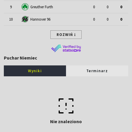
9
Greuther Furth
0
0
0
10
Hannover 96
0
0
0
ROZWIŃ
Puchar Niemiec
Wyniki
Terminarz
Nie znaleziono