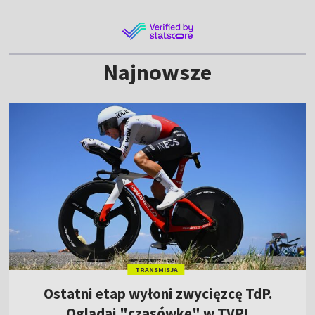
Najnowsze
TRANSMISJA
Ostatni etap wyłoni zwycięzcę TdP.
Oglądaj "czasówkę" w TVP!