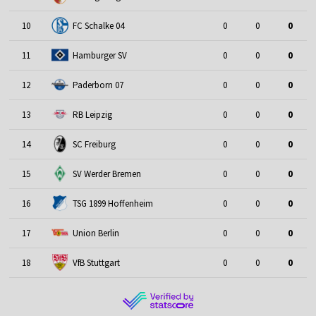
10
FC Schalke 04
0
0
0
11
Hamburger SV
0
0
0
12
Paderborn 07
0
0
0
13
RB Leipzig
0
0
0
14
SC Freiburg
0
0
0
15
SV Werder Bremen
0
0
0
16
TSG 1899 Hoffenheim
0
0
0
17
Union Berlin
0
0
0
18
VfB Stuttgart
0
0
0