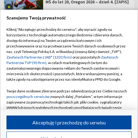
MŚ do lat 20, Oregon 2026 – dzień 4. [ZAPIS]
Szanujemy Twoją prywatność
Kliknij "Akceptuję i przechodzę do serwisu", aby wyrazić zgody na
korzystanie z technologii automatycznego śledzenia i zbierania danych,
TVP
dostęp do informacji na Twoim urządzeniu końcowym i ich
przechowywanie oraz na przetwarzanie Twoich danych osobowych przez
Abonament TVP
Regulamin TVP
nas, czyli Telewizję Polską S.A. w likwidacji (zwaną dalej również „TVP”),
Polityka prywatności
Sklep TVP
Zaufanych Partnerów z IAB* (1201 firm)
oraz pozostałych
Zaufanych
Partnerów TVP (93 firm)
, w celach marketingowych (w tym do
Biuro Reklamy
Moje zgody
zautomatyzowanego dopasowania reklam do Twoich zainteresowań i
mierzenia ich skuteczności) i pozostałych, które wskazujemy poniżej, a
Oferta Handlowa
Biuro reklamy
także zgody na udostępnianie przez nas identyfikatora PPID do Google.
Telegazeta ogłoszenia
Kontakt
Twoje dane osobowe zbierane podczas odwiedzania przez Ciebie naszych
Emisja w TVP
poszczególnych serwisów
zwanych dalej „Portalem”, w tym informacje
zapisywane za pomocą technologii takich jak: pliki cookie, sygnalizatory
Kanały
Rada Programowa
WWW lub innych podobnych technologii umożliwiających świadczenie
dopasowanych i bezpiecznych usług, personalizację treści oraz reklam,
Ogłoszenia przetargowe
udostępnianie funkcji mediów społecznościowych oraz analizowanie
©2026 Telewizja Polska Spółka Akcyjna w likwidacji
Akceptuję i przechodzę do serwisu
ruchu w Internecie.
Akademia Telewizyjna
Informacje o nadawcy
Twoje dane osobowe zbierane podczas odwiedzania przez Ciebie