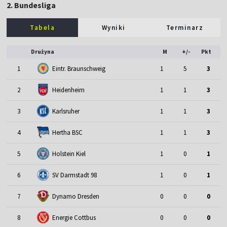
2. Bundesliga
Tabela
Wyniki
Terminarz
Drużyna
M
+/-
Pkt
1
Eintr. Braunschweig
1
5
3
2
Heidenheim
1
1
3
3
Karlsruher
1
1
3
4
Hertha BSC
1
1
3
5
Holstein Kiel
1
0
1
6
SV Darmstadt 98
1
0
1
7
Dynamo Dresden
0
0
0
8
Energie Cottbus
0
0
0