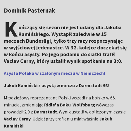
Dominik Pasternak
K
ończący się sezon nie jest udany dla Jakuba
Kamińskiego. Wystąpił zaledwie w 15
meczach Bundesligi, tylko trzy razy rozpoczynając
w wyjściowej jedenastce. W 32. kolejce doczekał się
w końcu asysty. Po jego podaniu do siatki trafił
Vaclav Cerny, który ustalił wynik spotkania na 3:0.
Asysta Polaka w szalonym meczu w Niemczech!
Jakub Kamiński z asystą w meczu z Darmstadt 98!
Młodzieżowy reprezentant Polski wszedł na boisko w 65.
minucie, zmieniając
Ridle'a Baku
.
Wolfsburg
wówczas
prowadził 2:0 z
Darmstadt
. Wynik ustalił w doliczonym czasie
Vaclav Cerny
. Udział przy trafieniu miał właśnie
Jakub
Kamiński.