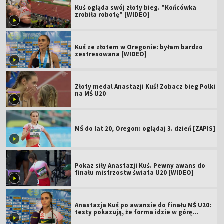
Kuś ogląda swój złoty bieg. "Końcówka
zrobiła robotę" [WIDEO]
Kuś ze złotem w Oregonie: byłam bardzo
zestresowana [WIDEO]
Złoty medal Anastazji Kuś! Zobacz bieg Polki
na MŚ U20
MŚ do lat 20, Oregon: oglądaj 3. dzień [ZAPIS]
Pokaz siły Anastazji Kuś. Pewny awans do
finału mistrzostw świata U20 [WIDEO]
Anastazja Kuś po awansie do finału MŚ U20:
testy pokazują, że forma idzie w górę
[WIDEO]