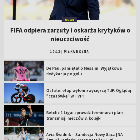
NOWE
FIFA odpiera zarzuty i oskarża krytyków o
nieuczciwość
10:13
|
PIŁKA NOŻNA
De Paul pamiętał o Messim. Wyjątkowa
dedykacja po golu
Ostatni etap wyłoni zwycięzcę TdP. Oglądaj
"czasówkę" w TVP!
Betclic 1 Liga: sprawdź terminarz i plan
transmisji meczów 3. kolejki
Avia Świdnik – Sandecja Nowy Sącz [NA