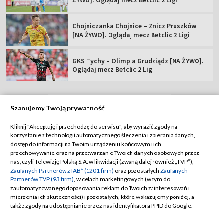
ŻYWO]. Oglądaj mecz Betclic 2 Ligi
Chojniczanka Chojnice – Znicz Pruszków
[NA ŻYWO]. Oglądaj mecz Betclic 2 Ligi
GKS Tychy – Olimpia Grudziądz [NA ŻYWO].
Oglądaj mecz Betclic 2 Ligi
Szanujemy Twoją prywatność
TVP
Kliknij "Akceptuję i przechodzę do serwisu", aby wyrazić zgody na
korzystanie z technologii automatycznego śledzenia i zbierania danych,
Abonament TVP
Regulamin TVP
dostęp do informacji na Twoim urządzeniu końcowym i ich
Polityka prywatności
Sklep TVP
przechowywanie oraz na przetwarzanie Twoich danych osobowych przez
nas, czyli Telewizję Polską S.A. w likwidacji (zwaną dalej również „TVP”),
Biuro Reklamy
Moje zgody
Zaufanych Partnerów z IAB* (1201 firm)
oraz pozostałych
Zaufanych
Partnerów TVP (93 firm)
, w celach marketingowych (w tym do
Oferta Handlowa
Biuro reklamy
zautomatyzowanego dopasowania reklam do Twoich zainteresowań i
mierzenia ich skuteczności) i pozostałych, które wskazujemy poniżej, a
Telegazeta ogłoszenia
Kontakt
także zgody na udostępnianie przez nas identyfikatora PPID do Google.
Emisja w TVP