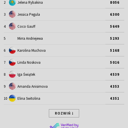
2
Jelena Rybakina
8056
3
Jessica Pegula
6300
4
Coco Gauff
5649
5
Mirra Andriejewa
5293
6
Karolina Muchova
5168
7
Linda Noskova
5016
8
Iga Świątek
4539
9
Amanda Anisimova
4353
10
Elina Switolina
4351
ROZWIŃ