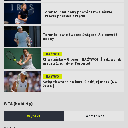
Toronto: nieudany powrót Chwalińskiej.
Trzecia porażka z rzędu
Toronto: dwie twarze Świątek. Ale powrót
udany
NA ŻYWO
Chwalińska – Gibson [NA ŻYWO]. Śledź wynik
meczu 2. rundy w Toronto!
NA ŻYWO
Świątek wraca na kort! Śledź jej mecz [NA
ŻYWO]
WTA (kobiety)
Wyniki
Terminarz
DZISIAJ