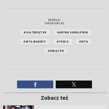
ŹRÓDŁO:
TVPSPORT.PL
#IGA ŚWIĄTEK
#ARYNA SABALENKA
#WTA MADRYT
#TENIS
#WTA
#ŚWIĄTEK
Zobacz też