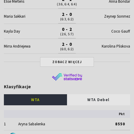
Elise Mertens
Anna Bondar
(3:6, 6:4, 6:4)
2 - 0
Maria Sakkari
Zeynep Sonmez
(6:3, 6:2)
0 - 2
Kayla Day
Coco Gauff
(2:6, 5:7)
2 - 0
Mirra Andriejewa
Karolina Pliskova
(6:0, 6:2)
ZOBACZ WIĘCEJ
Klasyfikacje
WTA
WTA Debel
Pkt
1
Aryna Sabalenka
8550