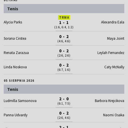
Tenis
TRWA
Alycia Parks
1 - 1
Alexandra Eala
(1:6, 6:4, 1:2)
0 - 2
Sorana Cirstea
Maya Joint
(4:6, 4:6)
0 - 2
Renata Zarazua
Leylah Fernandez
(2:6, 2:6)
0 - 2
Linda Noskova
Caty McNally
(6:7, 1:6)
05 SIERPNIA 2026
Tenis
2 - 0
Ludmilla Samsonova
Barbora Krejcikova
(6:1, 7:5)
0 - 2
Panna Udvardy
Naomi Osaka
(2:6, 4:6)
2 - 1