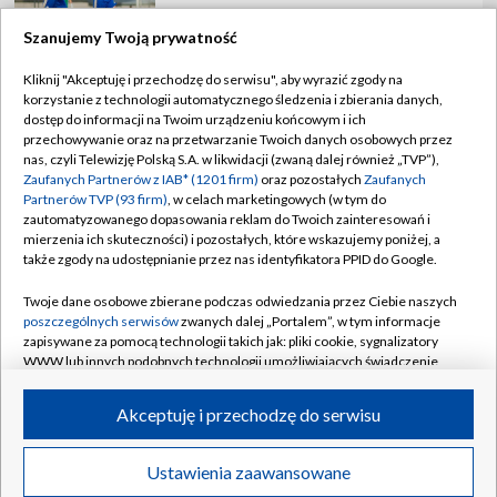
Szanujemy Twoją prywatność
Kliknij "Akceptuję i przechodzę do serwisu", aby wyrazić zgody na
korzystanie z technologii automatycznego śledzenia i zbierania danych,
TVP
dostęp do informacji na Twoim urządzeniu końcowym i ich
Abonament TVP
Regulamin TVP
przechowywanie oraz na przetwarzanie Twoich danych osobowych przez
nas, czyli Telewizję Polską S.A. w likwidacji (zwaną dalej również „TVP”),
Polityka prywatności
Sklep TVP
Zaufanych Partnerów z IAB* (1201 firm)
oraz pozostałych
Zaufanych
Partnerów TVP (93 firm)
, w celach marketingowych (w tym do
Biuro Reklamy
Moje zgody
zautomatyzowanego dopasowania reklam do Twoich zainteresowań i
mierzenia ich skuteczności) i pozostałych, które wskazujemy poniżej, a
Oferta Handlowa
Biuro reklamy
także zgody na udostępnianie przez nas identyfikatora PPID do Google.
Telegazeta ogłoszenia
Kontakt
Twoje dane osobowe zbierane podczas odwiedzania przez Ciebie naszych
Emisja w TVP
poszczególnych serwisów
zwanych dalej „Portalem”, w tym informacje
zapisywane za pomocą technologii takich jak: pliki cookie, sygnalizatory
Kanały
Rada Programowa
WWW lub innych podobnych technologii umożliwiających świadczenie
dopasowanych i bezpiecznych usług, personalizację treści oraz reklam,
Ogłoszenia przetargowe
udostępnianie funkcji mediów społecznościowych oraz analizowanie
©2026 Telewizja Polska Spółka Akcyjna w likwidacji
Akceptuję i przechodzę do serwisu
ruchu w Internecie.
Akademia Telewizyjna
Informacje o nadawcy
Twoje dane osobowe zbierane podczas odwiedzania przez Ciebie
Ustawienia zaawansowane
News
Transmisje
Wideo
Więcej
poszczególnych serwisów
na Portalu, takie jak adresy IP, identyfikatory
Centrum informacji TVP