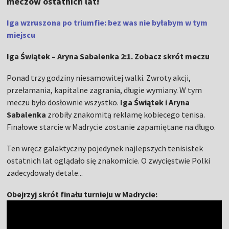
meczów ostatnich lat!
Iga wzruszona po triumfie: bez was nie byłabym w tym
miejscu
Iga Świątek – Aryna Sabalenka 2:1. Zobacz skrót meczu
Ponad trzy godziny niesamowitej walki. Zwroty akcji,
przełamania, kapitalne zagrania, długie wymiany. W tym
meczu było dosłownie wszystko.
Iga Świątek i Aryna
Sabalenka
zrobiły znakomitą reklamę kobiecego tenisa.
Finałowe starcie w Madrycie zostanie zapamiętane na długo.
Ten wręcz galaktyczny pojedynek najlepszych tenisistek
ostatnich lat oglądało się znakomicie. O zwycięstwie Polki
zadecydowały detale...
Obejrzyj skrót finału turnieju w Madrycie: