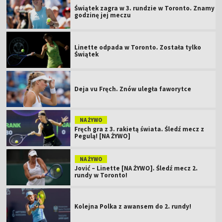
Świątek zagra w 3. rundzie w Toronto. Znamy
godzinę jej meczu
Linette odpada w Toronto. Została tylko
Świątek
Deja vu Fręch. Znów uległa faworytce
NA ŻYWO
Fręch gra z 3. rakietą świata. Śledź mecz z
Pegulą! [NA ŻYWO]
NA ŻYWO
Jović – Linette [NA ŻYWO]. Śledź mecz 2.
rundy w Toronto!
Kolejna Polka z awansem do 2. rundy!