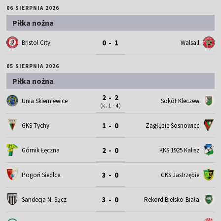
06 SIERPNIA 2026
Piłka nożna
0 - 1
Bristol City
Walsall
05 SIERPNIA 2026
Piłka nożna
2 - 2
Unia Skierniewice
Sokół Kleczew
(k. 1 - 4)
1 - 0
GKS Tychy
Zagłębie Sosnowiec
2 - 0
Górnik Łęczna
KKS 1925 Kalisz
3 - 0
Pogoń Siedlce
GKS Jastrzębie
3 - 0
Sandecja N. Sącz
Rekord Bielsko-Biała