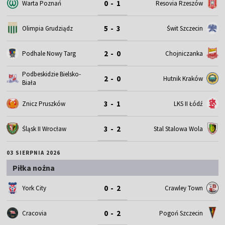
0 - 1
Warta Poznań
Resovia Rzeszów
5 - 3
Olimpia Grudziądz
Świt Szczecin
2 - 0
Podhale Nowy Targ
Chojniczanka
Podbeskidzie Bielsko-
2 - 0
Hutnik Kraków
Biała
3 - 1
Znicz Pruszków
LKS II Łódź
3 - 2
Śląsk II Wrocław
Stal Stalowa Wola
03 SIERPNIA 2026
Piłka nożna
0 - 2
York City
Crawley Town
0 - 2
Cracovia
Pogoń Szczecin