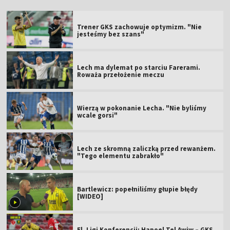
Trener GKS zachowuje optymizm. "Nie
jesteśmy bez szans"
Lech ma dylemat po starciu Farerami.
Roważa przełożenie meczu
Wierzą w pokonanie Lecha. "Nie byliśmy
wcale gorsi"
Lech ze skromną zaliczką przed rewanżem.
"Tego elementu zabrakło"
Bartlewicz: popełniliśmy głupie błędy
[WIDEO]
El. Ligi Konferencji: Hapoel Tel Awiw – GKS