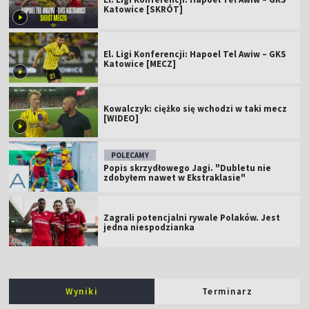
Katowice [SKRÓT]
El. Ligi Konferencji: Hapoel Tel Awiw – GKS
Katowice [MECZ]
Kowalczyk: ciężko się wchodzi w taki mecz
[WIDEO]
POLECAMY
Popis skrzydłowego Jagi. "Dubletu nie
zdobyłem nawet w Ekstraklasie"
Zagrali potencjalni rywale Polaków. Jest
jedna niespodzianka
Wyniki
Terminarz