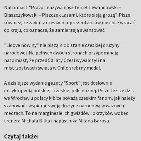
Natomiast "Pravo" nazywa nasz tercet Lewandowski –
Błaszczykowski – Piszczek „asami, które sieją grozę”. Pisze
również, że żaden z czeskich reprezentantów nie chce wracać
do kraju, co oznacza, że zamierzają awansować.
"Lidove nowiny" nie piszą nic o stanie czeskiej drużyny
narodowej. Na pełnych dwóch stronach przypominają
natomiast, że przed 50 laty Czesi wywalczyli na
mistrzostwach świata w Chile srebrny medal.
A dzisiejsze wydanie gazety "Sport" jest dosłownie
encyklopedią polskiej i czeskiej piłki nożnej. Pisze też, że dziś
we Wrocławiu polscy kibice pokażą czeskim fanom, jak należy
szanować i wspierać swoją drużynę narodową w ważnych
meczach. To na marginesie ich gwizdów i okrzyków wobec
trenera Michala Bilka i napastnika Milana Barosa.
Czytaj także: