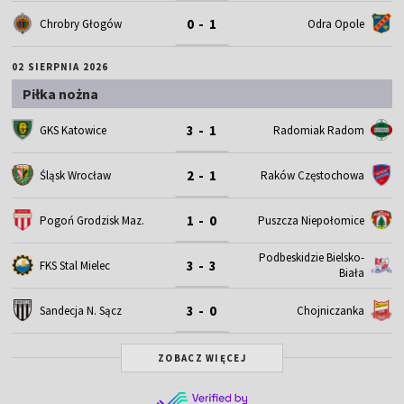
0 - 1
Chrobry Głogów
Odra Opole
02 SIERPNIA 2026
Piłka nożna
3 - 1
GKS Katowice
Radomiak Radom
2 - 1
Śląsk Wrocław
Raków Częstochowa
1 - 0
Pogoń Grodzisk Maz.
Puszcza Niepołomice
Podbeskidzie Bielsko-
3 - 3
FKS Stal Mielec
Biała
3 - 0
Sandecja N. Sącz
Chojniczanka
ZOBACZ WIĘCEJ