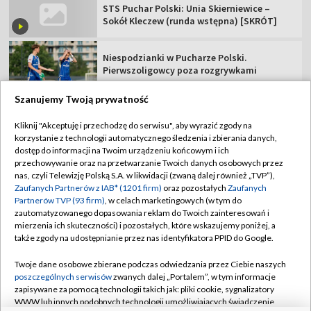
Niespodzianki w Pucharze Polski.
Pierwszoligowcy poza rozgrywkami
TVP
Szanujemy Twoją prywatność
Abonament TVP
Regulamin TVP
Kliknij "Akceptuję i przechodzę do serwisu", aby wyrazić zgody na
Polityka prywatności
Sklep TVP
korzystanie z technologii automatycznego śledzenia i zbierania danych,
dostęp do informacji na Twoim urządzeniu końcowym i ich
Biuro Reklamy
Moje zgody
przechowywanie oraz na przetwarzanie Twoich danych osobowych przez
nas, czyli Telewizję Polską S.A. w likwidacji (zwaną dalej również „TVP”),
Oferta Handlowa
Biuro reklamy
Zaufanych Partnerów z IAB* (1201 firm)
oraz pozostałych
Zaufanych
Partnerów TVP (93 firm)
, w celach marketingowych (w tym do
Telegazeta ogłoszenia
Kontakt
zautomatyzowanego dopasowania reklam do Twoich zainteresowań i
mierzenia ich skuteczności) i pozostałych, które wskazujemy poniżej, a
Emisja w TVP
także zgody na udostępnianie przez nas identyfikatora PPID do Google.
Kanały
Rada Programowa
Twoje dane osobowe zbierane podczas odwiedzania przez Ciebie naszych
Ogłoszenia przetargowe
poszczególnych serwisów
zwanych dalej „Portalem”, w tym informacje
©2026 Telewizja Polska Spółka Akcyjna w likwidacji
zapisywane za pomocą technologii takich jak: pliki cookie, sygnalizatory
Akademia Telewizyjna
WWW lub innych podobnych technologii umożliwiających świadczenie