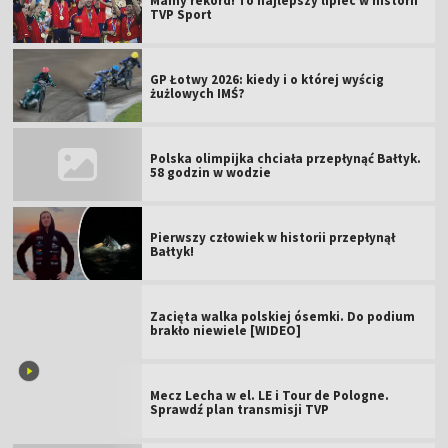
GP Łotwy 2026: kiedy i o której wyścig
żużlowych IMŚ?
Polska olimpijka chciała przepłynąć Bałtyk.
58 godzin w wodzie
Pierwszy człowiek w historii przepłynął
Bałtyk!
Zacięta walka polskiej ósemki. Do podium
brakło niewiele [WIDEO]
Mecz Lecha w el. LE i Tour de Pologne.
Sprawdź plan transmisji TVP
Tragedia na Broad Peak. Nie żyje słynny
alpinista