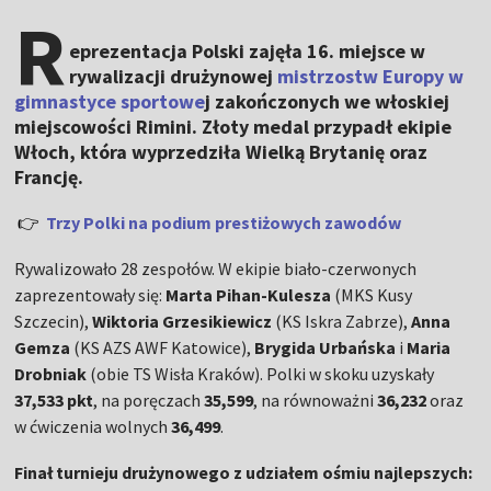
R
eprezentacja Polski zajęła 16. miejsce w
rywalizacji drużynowej
mistrzostw Europy w
gimnastyce sportowe
j zakończonych we włoskiej
miejscowości Rimini. Złoty medal przypadł ekipie
Włoch, która wyprzedziła Wielką Brytanię oraz
Francję.
👉
Trzy Polki na podium prestiżowych zawodów
Rywalizowało 28 zespołów. W ekipie biało-czerwonych
zaprezentowały się:
Marta Pihan-Kulesza
(MKS Kusy
Szczecin),
Wiktoria Grzesikiewicz
(KS Iskra Zabrze),
Anna
Gemza
(KS AZS AWF Katowice),
Brygida Urbańska
i
Maria
Drobniak
(obie TS Wisła Kraków). Polki w skoku uzyskały
37,533 pkt
, na poręczach
35,599
, na równoważni
36,232
oraz
w ćwiczenia wolnych
36,499
.
Finał turnieju drużynowego z udziałem ośmiu najlepszych: