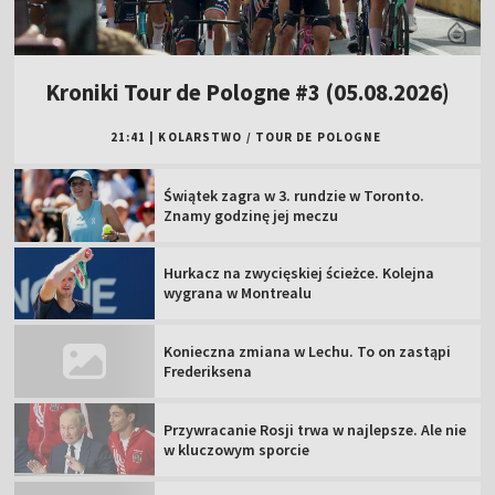
Kroniki Tour de Pologne #3 (05.08.2026)
21:41
|
KOLARSTWO
/
TOUR DE POLOGNE
Świątek zagra w 3. rundzie w Toronto.
Znamy godzinę jej meczu
Hurkacz na zwycięskiej ścieżce. Kolejna
wygrana w Montrealu
Konieczna zmiana w Lechu. To on zastąpi
Frederiksena
Przywracanie Rosji trwa w najlepsze. Ale nie
w kluczowym sporcie
STS Puchar Polski: Unia Skierniewice –
Sokół Kleczew (runda wstępna) [SKRÓT]